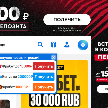
Еще…
онусов новым игрокам!
Получить
Фрибет до
15000₽
их
Получить
Бонус до
200000₽
Получить
Фрибет
10000₽