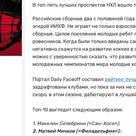
В топ-пять лучших проспектов НХЛ вошло 
Российские сборные два с половиной года
эгидой ИИХФ. Не играет не только взросл
сборные. Целое поколение молодых ребят 
ровесников. Когда были только введены са
негативно скажутся на развитии хоккея в
можно с уверенностью сказать, что разви
молодежных чемпионатов мира молодые хо
Портал Daily Faceoff составил
рейтинг луч
задрафтованы клубами, но пока за них не 
скоро, в этом сезоне, дебютируют в лучше
Топ-10 выглядит следующим образом:
1. Макклин Селебрини («Сан-Хосе»);
2. Матвей Мичков («Филадельфия»);