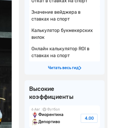
Откат в ставках на спорт
Значение вейджера в
ставках на спорт
Калькулятор букмекерских
вилок
Онлайн калькулятор ROI в
ставках на спорт
Читать весь гид
Высокие
коэффициенты
6 Авг
Футбол
Фиорентина
4.00
Депортиво