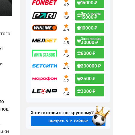
15000 ₽
4.9
Эксклюзив
15000 ₽
4.9
10000 ₽
4.8
этого
Эксклюзив
30000 ₽
4.5
ет
8000 ₽
4.5
ди
200000 ₽
4.3
2500 ₽
4.2
3000 ₽
4.2
по
 под
Хотите ставить по-крупному?
Смотреть VIP-Рейтинг
е
ники