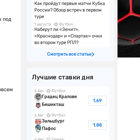
Как пройдут первые матчи Кубка
России? Обзор встреч в первом
туре
х под
1 августа
Футбол
Наберут ли «Зенит»,
«Краснодар» и «Спартак» очки
во втором туре РПЛ?
Смотреть все статьи
Лучшие ставки дня
овсем
6 Авг
Футбол
Градец Кралове
1.69
Бешикташ
6 Авг
Футбол
Зальцбург
1.88
Пафос
6 Авг
Теннис