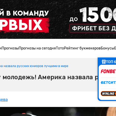
и
Прогнозы
Прогнозы на сегодня
Тото
Рейтинг букмекеров
Бонусы
ТОП б
ка назвала русских юниоров лучшими в мире
у молодежь! Америка назвала русск
цева