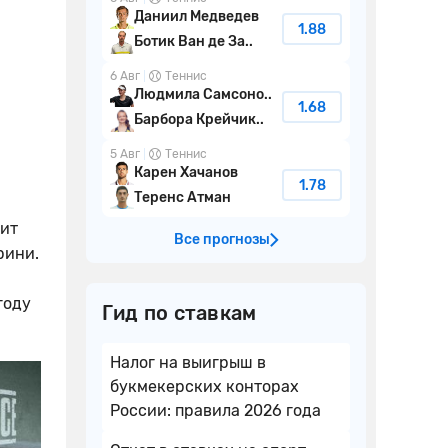
Даниил Медведев
1.88
Ботик Ван де За..
6 Авг
Теннис
Людмила Самсоно..
1.68
Барбора Крейчик..
5 Авг
Теннис
Карен Хачанов
1.78
Теренс Атман
дит
Все прогнозы
рини.
году
Гид по ставкам
Налог на выигрыш в
букмекерских конторах
России: правила 2026 года