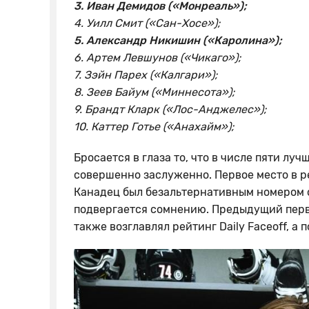
3. Иван Демидов («Монреаль»);
4. Уилл Смит («Сан-Хосе»);
5. Александр Никишин («Каролина»);
6. Артем Левшунов («Чикаго»);
7. Зэйн Парех («Калгари»);
8. Зеев Байум («Миннесота»);
9. Брандт Кларк («Лос-Анджелес»);
10. Каттер Готье («Анахайм»);
Бросается в глаза то, что в числе пяти лу
совершенно заслуженно. Первое место в р
Канадец был безальтернативным номером од
подвергается сомнению. Предыдущий первы
также возглавлял рейтинг Daily Faceoff, а