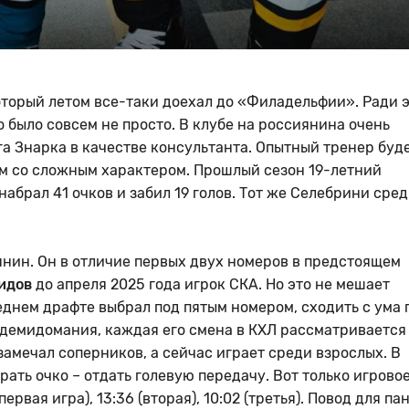
оторый летом все-таки доехал до «Филадельфии». Ради 
о было совсем не просто. В клубе на россиянина очень
а Знарка в качестве консультанта. Опытный тренер буд
м со сложным характером. Прошлый сезон 19-летний
абрал 41 очков и забил 19 голов. Тот же Селебрини сре
нин. Он в отличие первых двух номеров в предстоящем
идов
до апреля 2025 года игрок СКА. Но это не мешает
еднем драфте выбрал под пятым номером, сходить с ума 
 демидомания, каждая его смена в КХЛ рассматривается
амечал соперников, а сейчас играет среди взрослых. В
рать очко – отдать голевую передачу. Вот только игрово
ервая игра), 13:36 (вторая), 10:02 (третья). Повод для па