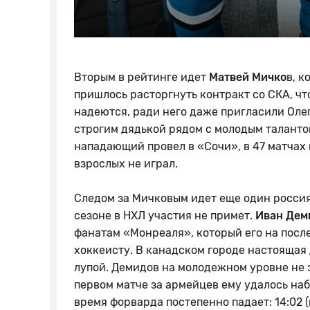
Вторым в рейтинге идет
Матвей Мичко
в, к
пришлось расторгнуть контракт со СКА, чт
надеются, ради него даже пригласили Олег
строгим дядькой рядом с молодым таланто
нападающий провел в «Сочи», в 47 матчах н
взрослых не играл.
Следом за Мичковым идет еще один россия
сезоне в НХЛ участия не примет.
Иван Дем
фанатам «Монреаля», который его на посл
хоккеисту. В канадском городе настоящая
лупой. Демидов на молодежном уровне не з
первом матче за армейцев ему удалось наб
время форварда постепенно падает: 14:02 (п