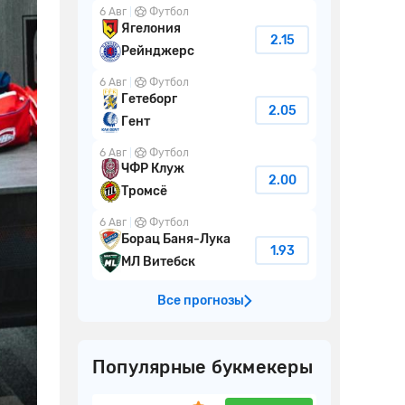
6 Авг
Футбол
Ягелония
2.15
Рейнджерс
6 Авг
Футбол
Гетеборг
2.05
Гент
6 Авг
Футбол
ЧФР Клуж
2.00
Тромсё
6 Авг
Футбол
Борац Баня-Лука
1.93
МЛ Витебск
Все прогнозы
Популярные букмекеры