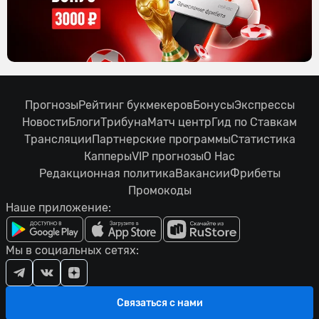
Прогнозы
Рейтинг букмекеров
Бонусы
Экспрессы
Новости
Блоги
Трибуна
Матч центр
Гид по Ставкам
Трансляции
Партнерские программы
Статистика
Капперы
VIP прогнозы
О Нас
Редакционная политика
Вакансии
Фрибеты
Промокоды
Наше приложение:
Мы в социальных сетях:
Связаться с нами