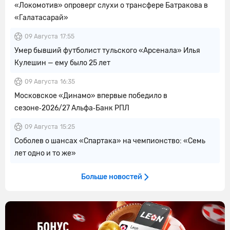
«Локомотив» опроверг слухи о трансфере Батракова в
«Галатасарай»
09 Августа
17:55
Умер бывший футболист тульского «Арсенала» Илья
Кулешин — ему было 25 лет
09 Августа
16:35
Московское «Динамо» впервые победило в
сезоне‑2026/27 Альфа‑Банк РПЛ
09 Августа
15:25
Соболев о шансах «Спартака» на чемпионство: «Семь
лет одно и то же»
Больше новостей