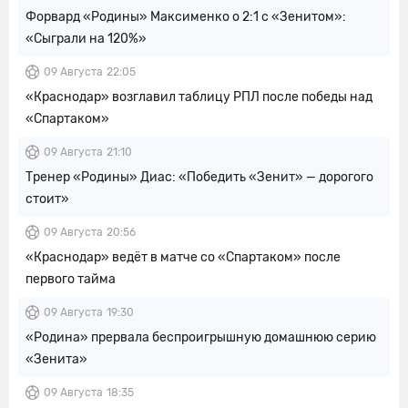
Форвард «Родины» Максименко о 2:1 с «Зенитом»:
«Сыграли на 120%»
09 Августа
22:05
«Краснодар» возглавил таблицу РПЛ после победы над
«Спартаком»
09 Августа
21:10
Тренер «Родины» Диас: «Победить «Зенит» — дорогого
стоит»
09 Августа
20:56
«Краснодар» ведёт в матче со «Спартаком» после
первого тайма
09 Августа
19:30
«Родина» прервала беспроигрышную домашнюю серию
«Зенита»
09 Августа
18:35