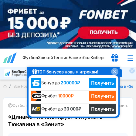
Футбол
Хоккей
Теннис
Баскетбол
Киберспорт
ТОП бонусов новым игрокам!
ВсеПроСпорт
Скачать
В приложении удобнее
Получить
Бонус до
200000₽
Все Новости
«Динамо» не планирует отпускать Тюкавина в «Зен
Получить
Фрибет
10000₽
Футбол
•
13.05.2026
2 мин.
Получить
Фрибет до
30 000₽
«Динамо» не планирует отпускать
Тюкавина в «Зенит»