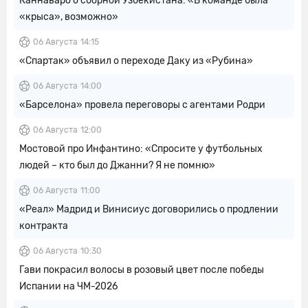
Каннаваро о сборной Узбекистана: «В команде была
«крыса», возможно»
06 Августа
14:15
«Спартак» объявил о переходе Даку из «Рубина»
06 Августа
14:00
«Барселона» провела переговоры с агентами Родри
06 Августа
12:00
Мостовой про Инфантино: «Спросите у футбольных
людей – кто был до Джанни? Я не помню»
06 Августа
11:00
«Реал» Мадрид и Винисиус договорились о продлении
контракта
06 Августа
10:30
Гави покрасил волосы в розовый цвет после победы
Испании на ЧМ-2026