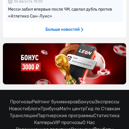
06 Августа
10:00
Месси забил впервые после ЧМ, сделал дубль против
«Атлетико Сан-Луис»
Больше новостей
Прогнозы
Рейтинг букмекеров
Бонусы
Экспрессы
Новости
Блоги
Трибуна
Матч центр
Гид по Ставкам
Трансляции
Партнерские программы
Статистика
Капперы
VIP прогнозы
О Нас