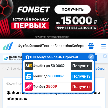
Футбол
Хоккей
Теннис
Баскетбол
Киберспорт
ТОП бонусов новым игрокам!
ВсеПроСпорт
Скачать
В приложении удобнее
Получить
Фрибет до
30 000₽
Все Новости
Фабио Капелло: «У сборной Италии слабая оборона
Получить
Бонус до
200000₽
Футбол
•
08.06.2026
Получить
Фрибет
2500₽
Фабио Капелло: «У сборной Италии слабая
оборона»