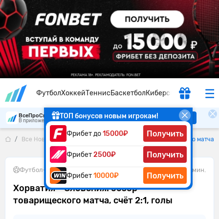
Футбол
Хоккей
Теннис
Баскетбол
Киберспорт
ТОП бонусов новым игрокам!
ВсеПроСпорт
Скачать
В приложении удобнее
Получить
Фрибет до
15000₽
Все Новости
Хорватия – Словения: обзор товарищеского матча, с
Получить
Фрибет
2500₽
Футбол
•
08.06.2026
1 мин.
Получить
Фрибет
10000₽
Хорватия – Словения: обзор
товарищеского матча, счёт 2:1, голы