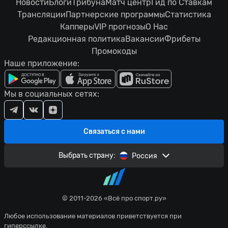
Новости
Блоги
Трибуна
Матч центр
Гид по Ставкам
Трансляции
Партнерские программы
Статистика
Капперы
VIP прогнозы
О Нас
Редакционная политика
Вакансии
Фрибеты
Промокоды
Наше приложение:
Мы в социальных сетях:
Связаться с нами
Выбрать страну:
Россия
© 2011-2026 «Всё про спорт.ру»
Любое использование материалов приветствуется при
гиперссылке.