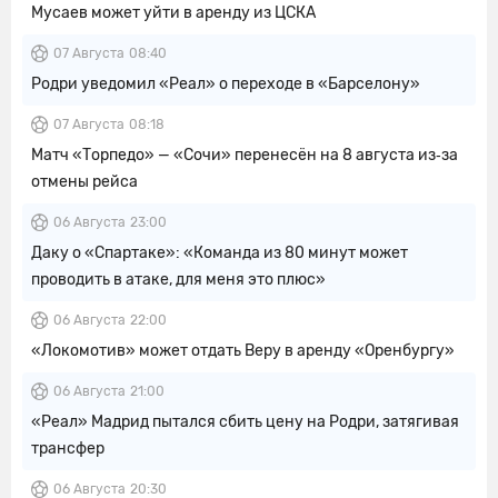
Мусаев может уйти в аренду из ЦСКА
07 Августа
08:40
Родри уведомил «Реал» о переходе в «Барселону»
07 Августа
08:18
Матч «Торпедо» — «Сочи» перенесён на 8 августа из‑за
отмены рейса
06 Августа
23:00
Даку о «Спартаке»: «Команда из 80 минут может
проводить в атаке, для меня это плюс»
06 Августа
22:00
«Локомотив» может отдать Веру в аренду «Оренбургу»
06 Августа
21:00
«Реал» Мадрид пытался сбить цену на Родри, затягивая
трансфер
06 Августа
20:30