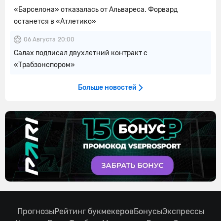
«Барселона» отказалась от Альвареса. Форвард
останется в «Атлетико»
06 Августа
20:00
Салах подписал двухлетний контракт с
«Трабзонспором»
Больше новостей
Прогнозы
Рейтинг букмекеров
Бонусы
Экспрессы