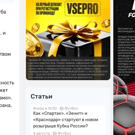
уба
, и
ством
жность
жет
Статьи
амо».
рана,
Вчера в 16:50
Футбол
Как «Спартак», «Зенит» и
«Краснодар» стартуют в новом
розыгрыше Кубка России?
4 августа
Футбол