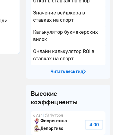
Откат в ставках на спорт
Значение вейджера в
ставках на спорт
юди
Калькулятор букмекерских
вилок
Онлайн калькулятор ROI в
ставках на спорт
Читать весь гид
Высокие
коэффициенты
6 Авг
Футбол
Фиорентина
4.00
Депортиво