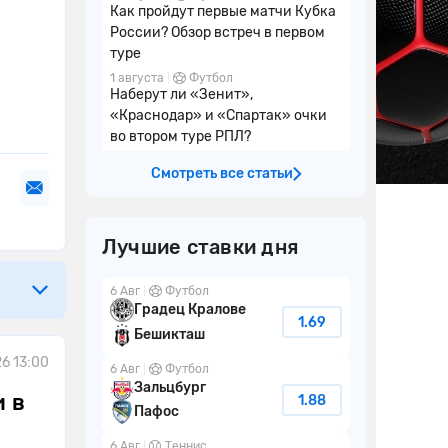
Как пройдут первые матчи Кубка
России? Обзор встреч в первом
туре
1 августа
Футбол
Наберут ли «Зенит»,
«Краснодар» и «Спартак» очки
во втором туре РПЛ?
Смотреть все статьи
Лучшие ставки дня
6 Авг
Футбол
Градец Кралове
1.69
Бешикташ
6 13:00
6 Авг
Футбол
Зальцбург
 в
1.88
Пафос
6 Авг
Теннис