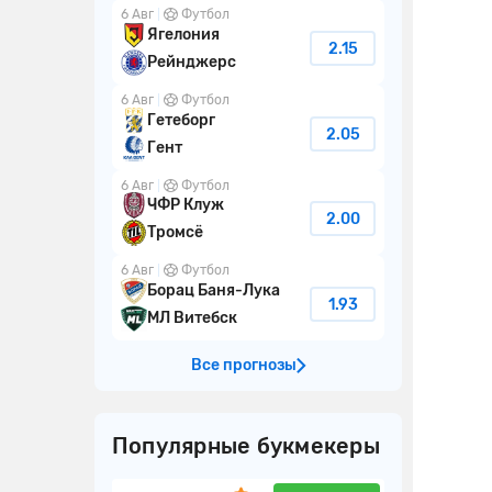
6 Авг
Футбол
Ягелония
2.15
Рейнджерс
6 Авг
Футбол
Гетеборг
2.05
Гент
6 Авг
Футбол
ЧФР Клуж
2.00
Тромсё
6 Авг
Футбол
Борац Баня-Лука
1.93
МЛ Витебск
Все прогнозы
Популярные букмекеры