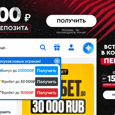
Еще…
онусов новым игрокам!
Получить
Бонус до
200000₽
Получить
Фрибет до
1 мин.
30 000₽
Получить
Фрибет до
15000₽
ушать