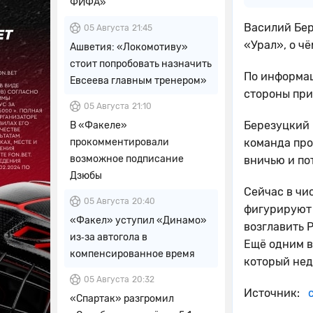
ФИФА»
Василий Бер
05 Августа
21:45
«Урал», о ч
Ашветия: «Локомотиву»
стоит попробовать назначить
По информац
Евсеева главным тренером»
стороны при
05 Августа
21:10
Березуцкий 
В «Факеле»
прокомментировали
команда про
возможное подписание
вничью и по
Дзюбы
Сейчас в чи
05 Августа
20:40
фигурируют 
«Факел» уступил «Динамо»
возглавить 
из‑за автогола в
Ещё одним 
компенсированное время
который нед
05 Августа
20:32
Источник:
с
«Спартак» разгромил