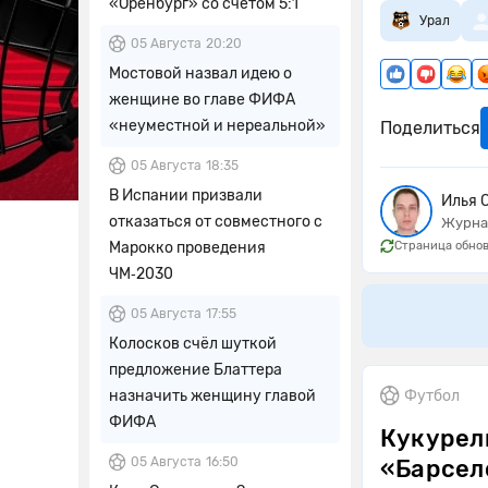
«Оренбург» со счётом 5:1
Урал
05 Августа
20:20
Мостовой назвал идею о
женщине во главе ФИФА
«неуместной и нереальной»
Поделиться
05 Августа
18:35
В Испании призвали
Илья 
отказаться от совместного с
Журна
Марокко проведения
Страница обнов
ЧМ‑2030
05 Августа
17:55
Колосков счёл шуткой
предложение Блаттера
назначить женщину главой
Футбол
ФИФА
Кукурел
05 Августа
16:50
«Барсел