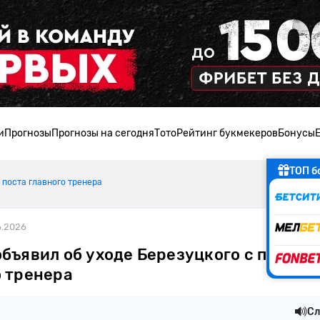
и
Прогнозы
Прогнозы на сегодня
Тото
Рейтинг букмекеров
Бонусы
ТОП б
 поста главного тренера
6.2026
бъявил об уходе Березуцкого с поста
о тренера
Сл