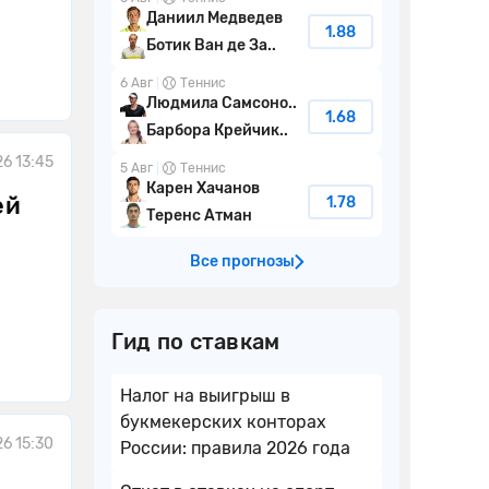
Даниил Медведев
1.88
Ботик Ван де За..
6 Авг
Теннис
Людмила Самсоно..
1.68
Барбора Крейчик..
6 13:45
5 Авг
Теннис
Карен Хачанов
ей
1.78
Теренс Атман
Все прогнозы
Гид по ставкам
Налог на выигрыш в
букмекерских конторах
6 15:30
России: правила 2026 года