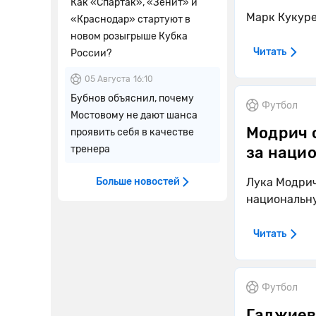
Как «Спартак», «Зенит» и
Марк Кукуре
«Краснодар» стартуют в
новом розыгрыше Кубка
Читать
России?
05 Августа
16:10
Бубнов объяснил, почему
Футбол
Мостовому не дают шанса
Модрич 
проявить себя в качестве
тренера
за наци
Больше новостей
Лука Модрич
национальн
Читать
Футбол
Гаджиев