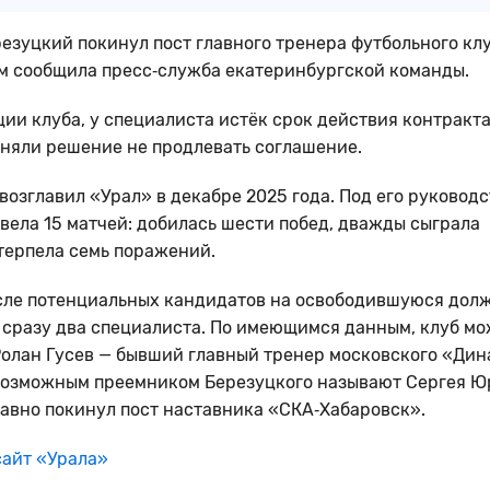
езуцкий покинул пост главного тренера футбольного кл
ём сообщила пресс‑служба екатеринбургской команды.
ии клуба, у специалиста истёк срок действия контракта
няли решение не продлевать соглашение.
возглавил «Урал» в декабре 2025 года. Под его руковод
вела 15 матчей: добилась шести побед, дважды сыграла
терпела семь поражений.
сле потенциальных кандидатов на освободившуюся дол
сразу два специалиста. По имеющимся данным, клуб мо
Ролан Гусев — бывший главный тренер московского «Дин
возможным преемником Березуцкого называют Сергея Ю
авно покинул пост наставника «СКА‑Хабаровск».
айт «Урала»