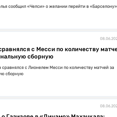
лья сообщил «Челси» о желании перейти в «Барселону»
08.06.202
сравнялся с Месси по количеству матч
ональную сборную
 сравнялся с Лионелем Месси по количеству матчей за
ую сборную
08.06.202
 о Газизове в «Динамо» Махачкала: