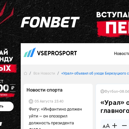
Новост
Все Новости
«Урал» объявил об уходе Березуцкого с
Новости спорта
Футбол
•
08.0
«Урал» о
05 Августа
23:40
Фигу: «Инфантино должен
главног
уйти — он опозорил
должность президента