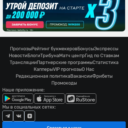
Прогнозы
Рейтинг букмекеров
Бонусы
Экспрессы
Новости
Блоги
Трибуна
Матч центр
Гид по Ставкам
Трансляции
Партнерские программы
Статистика
Капперы
VIP прогнозы
О Нас
Редакционная политика
Вакансии
Фрибеты
Промокоды
Наше приложение:
Мы в социальных сетях: