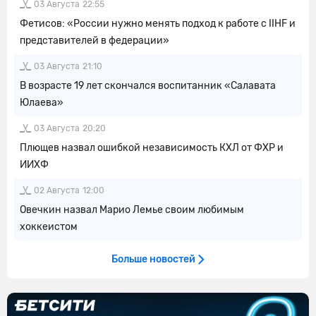
03 Августа
22:55
Фетисов: «России нужно менять подход к работе с IIHF и
представителей в федерации»
03 Августа
21:10
В возрасте 19 лет скончался воспитанник «Салавата
Юлаева»
03 Августа
20:20
Плющев назвал ошибкой независимость КХЛ от ФХР и
ИИХФ
02 Августа
12:00
Овечкин назвал Марио Лемье своим любимым
хоккеистом
Больше новостей