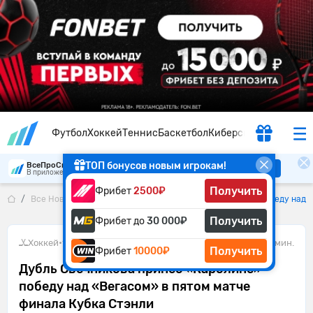
Футбол
Хоккей
Теннис
Баскетбол
Киберспорт
ТОП бонусов новым игрокам!
ВсеПроСпорт
Скачать
В приложении удобнее
Получить
Фрибет
2500₽
Все Новости
Дубль Свечникова принёс «Каролине» победу над «
Получить
Фрибет до
30 000₽
Хоккей
•
12.06.2026
1 мин.
Получить
Фрибет
10000₽
Дубль Свечникова принёс «Каролине»
победу над «Вегасом» в пятом матче
финала Кубка Стэнли