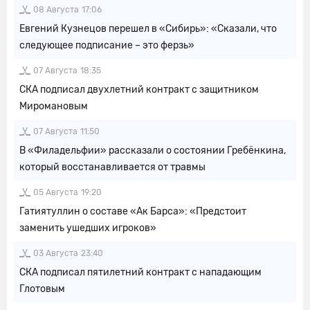
08 Августа
17:06
Евгений Кузнецов перешел в «Сибирь»: «Сказали, что
следующее подписание – это ферзь»
07 Августа
18:35
СКА подписал двухлетний контракт с защитником
Миромановым
07 Августа
11:50
В «Филадельфии» рассказали о состоянии Гребёнкина,
который восстанавливается от травмы
05 Августа
19:20
Гатиятуллин о составе «Ак Барса»: «Предстоит
заменить ушедших игроков»
03 Августа
23:40
СКА подписал пятилетний контракт с нападающим
Глотовым