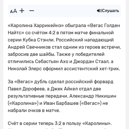
Слушать
«Каролина Харрикейнз» обыграла «Вегас Голден
Найтс» со счётом 4:2 в пятом матче финальной
серии Кубка Стэнли. Российский нападающий
Андрей Свечников стал одним из героев встречи,
забросив две шайбы. Также у победителей
отличились Себастьян Ахо и Джордан Стаал, а
Николай Элерс оформил ассистентский хет‑трик.
За «Вегас» дубль сделал российский форвард
Павел Дорофеев, а Джек Айкел отдал две
результативные передачи. Александр Никишин
(«Каролина») и Иван Барбашев («Вегас») не
набрали очков в матче.
Счёт в серии теперь 3:2 в пользу «Каролины».