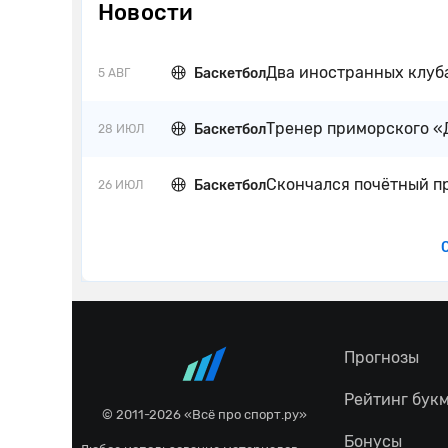
Новости
Два иностранных клуб
Баскетбол
5 АВГ
Тренер приморского «
Баскетбол
28 ИЮЛ
Скончался почётный п
Баскетбол
26 ИЮЛ
Прогнозы
Рейтинг бук
© 2011-2026 «Всё про спорт.ру»
Бонусы