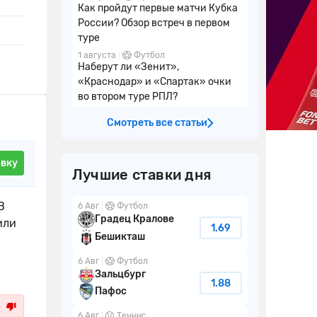
Как пройдут первые матчи Кубка
России? Обзор встреч в первом
туре
1 августа
Футбол
Наберут ли «Зенит»,
«Краснодар» и «Спартак» очки
во втором туре РПЛ?
Смотреть все статьи
авку
Лучшие ставки дня
В
6 Авг
Футбол
Градец Кралове
или
1.69
Бешикташ
6 Авг
Футбол
Зальцбург
1.88
Пафос
6 Авг
Теннис