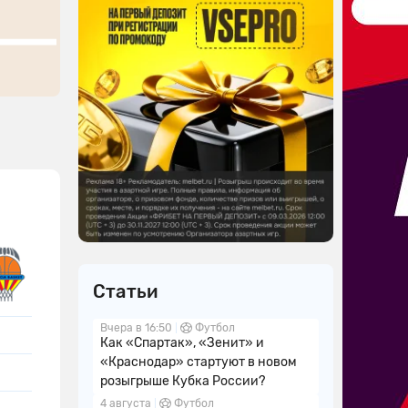
Статьи
Вчера в 16:50
Футбол
Как «Спартак», «Зенит» и
«Краснодар» стартуют в новом
розыгрыше Кубка России?
4 августа
Футбол