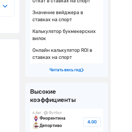
Откат в ставках на спорт
Значение вейджера в
ставках на спорт
Калькулятор букмекерских
вилок
Онлайн калькулятор ROI в
ставках на спорт
Читать весь гид
Высокие
коэффициенты
6 Авг
Футбол
Фиорентина
4.00
Депортиво