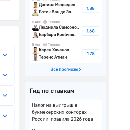
Даниил Медведев
1.88
Ботик Ван де За..
6 Авг
Теннис
Людмила Самсоно..
1.68
Барбора Крейчик..
5 Авг
Теннис
Карен Хачанов
1.78
Теренс Атман
Все прогнозы
Гид по ставкам
Налог на выигрыш в
букмекерских конторах
России: правила 2026 года