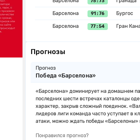
Барселона
Гранада
75 : 73
Барселона
Бургос
91 : 76
Барселона
Гран Кан
77 : 54
Прогнозы
Прогноз
Победа «Барселона»
«Барселона» доминирует на домашнем пар
последних шести встречах каталонцы одер
характер, закрыв сложный поединок. «Вал
лидеров лиги команда часто уступает в к
атаки, можно ждать победы «Барселоны» 
Понравился прогноз?