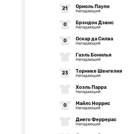
Ориоль Паули
21
Нападающий
Брэндон Дэвис
0
Нападающий
Оскар да Силва
0
Нападающий
Гаэль Бонилья
Нападающий
Торнике Шенгелия
23
Нападающий
Хоэль Парра
Нападающий
Майлс Норрис
0
Нападающий
Диего Феррерас
Нападающий