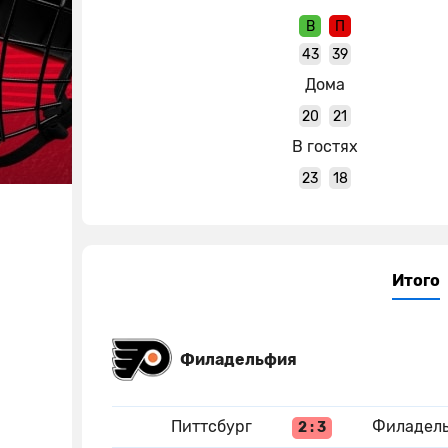
В
П
43
39
Дома
20
21
В гостях
23
18
Итого
Филадельфия
Питтсбург
Филадел
2 : 3