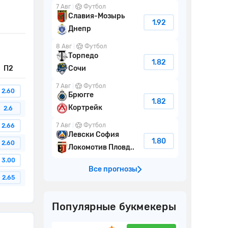
7 Авг
Футбол
Славия-Мозырь
1.92
Днепр
8 Авг
Футбол
Торпедо
1.82
Сочи
П2
7 Авг
Футбол
2.60
Брюгге
1.82
Кортрейк
2.6
7 Авг
Футбол
2.66
Левски София
1.80
2.60
Локомотив Пловд..
3.00
Все прогнозы
2.65
Популярные букмекеры