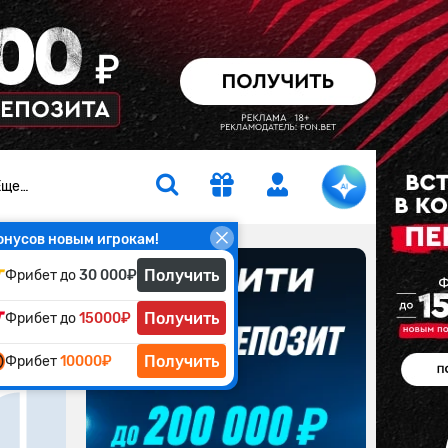
Еще…
онусов новым игрокам!
Получить
Фрибет до
30 000₽
Получить
Фрибет до
15000₽
Получить
Фрибет
10000₽