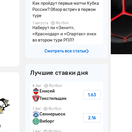
Как пройдут первые матчи Кубка
России? Обзор встреч в первом
туре
1 августа
Футбол
Наберут ли «Зенит»,
«Краснодар» и «Спартак» очки
во втором туре РПЛ?
Смотреть все статьи
Лучшие ставки дня
8 Авг
Футбол
Енисей
1.63
Текстильщик
7 Авг
Футбол
Сеннерьюск
2.16
Виборг
я
7 Авг
Футбол