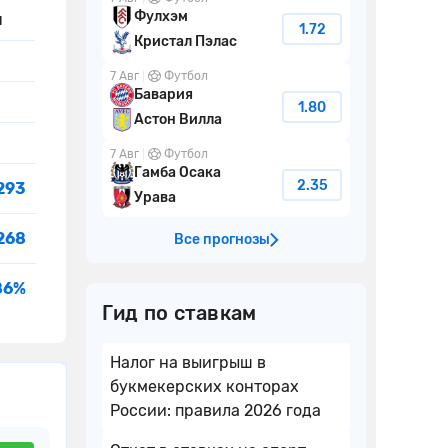
Фулхэм
я
1.72
Кристал Пэлас
7 Авг
Футбол
Бавария
1.80
Астон Вилла
7 Авг
Футбол
Гамба Осака
2.35
293
Урава
268
Все прогнозы
86%
Гид по ставкам
Налог на выигрыш в
букмекерских конторах
России: правила 2026 года