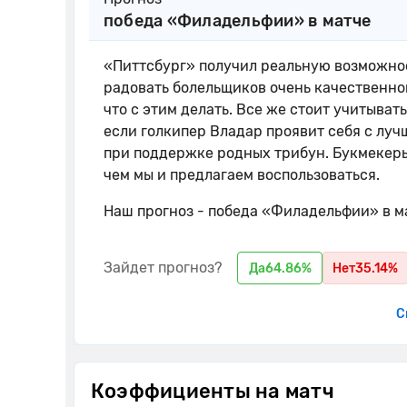
победа «Филадельфии» в матче
«Питтсбург» получил реальную возможнос
радовать болельщиков очень качественной
что с этим делать. Все же стоит учитыва
если голкипер Владар проявит себя с луч
при поддержке родных трибун. Букмекеры
чем мы и предлагаем воспользоваться.
Наш прогноз - победа «Филадельфии» в м
Зайдет прогноз?
Да
64.86%
Нет
35.14%
С
Коэффициенты на матч