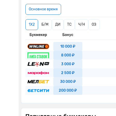
Основное время
1X2
Б/М
ДИ
ТС
Ч/Н
ОЗ
Букмекер
Бонус
10 000 ₽
8 000 ₽
3 000 ₽
2 500 ₽
30 000 ₽
200 000 ₽