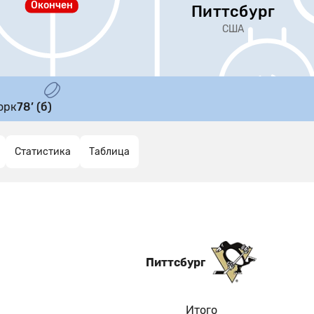
Окончен
Питтсбург
США
орк
78’ (б)
Статистика
Таблица
Питтсбург
Итого