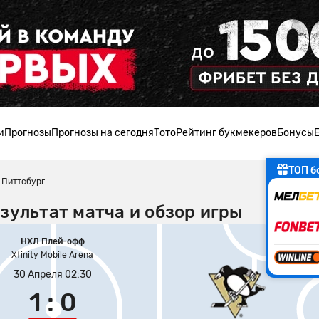
и
Прогнозы
Прогнозы на сегодня
Тото
Рейтинг букмекеров
Бонусы
ТОП б
 Питтсбург
зультат матча и обзор игры
НХЛ Плей-офф
Xfinity Mobile Arena
30 Апреля 02:30
1 : 0