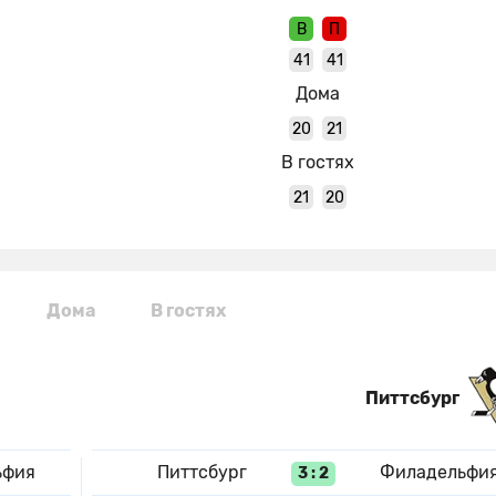
В
П
41
41
Дома
20
21
В гостях
21
20
Дома
В гостях
Питтсбург
ьфия
Питтсбург
Филадельфи
3 : 2