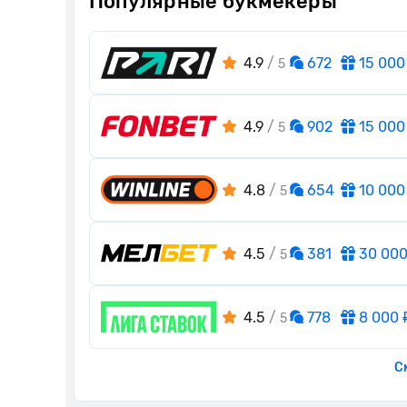
Популярные букмекеры
4.9
/
672
15 000
5
4.9
/
902
15 000
5
4.8
/
654
10 000
5
4.5
/
381
30 000
5
4.5
/
778
8 000 
5
С