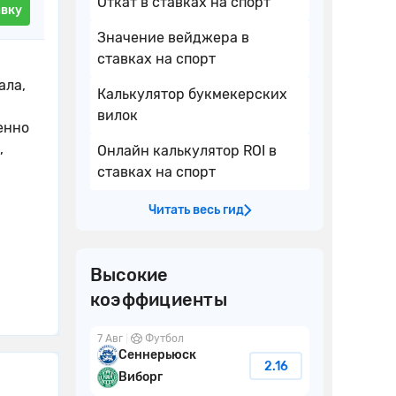
Откат в ставках на спорт
авку
Значение вейджера в
ставках на спорт
ала,
Калькулятор букмекерских
вилок
енно
,
Онлайн калькулятор ROI в
ставках на спорт
Читать весь гид
Высокие
коэффициенты
7 Авг
Футбол
Сеннерьюск
2.16
Виборг