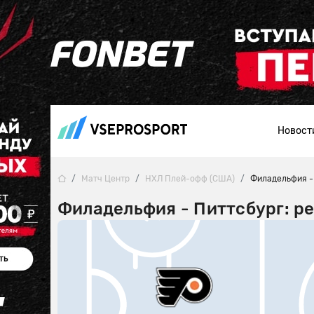
Новост
Матч Центр
НХЛ Плей-офф (США)
Филадельфия -
Филадельфия - Питтсбург: ре