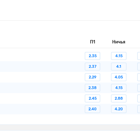
П1
Ничья
2.35
4.15
2.37
4.1
2.29
4.05
2.38
4.15
2.45
2.88
2.40
4.20