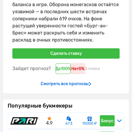
баланса в игре. Оборона монегасков остаётся
уязвимой — в последних шести встречах
соперники набрали 619 очков. На фоне
растущей уверенности гостей «Бург-ан-
Брес» может раскрыть себя и изменить
расклад в очных противостояниях.
Сделать ставку
Зайдет прогноз?
Да
100%
Нет
0%
3 голоса
Смотреть все прогнозы
Популярные букмекеры
Бонус
4.9
673
15000 ₽