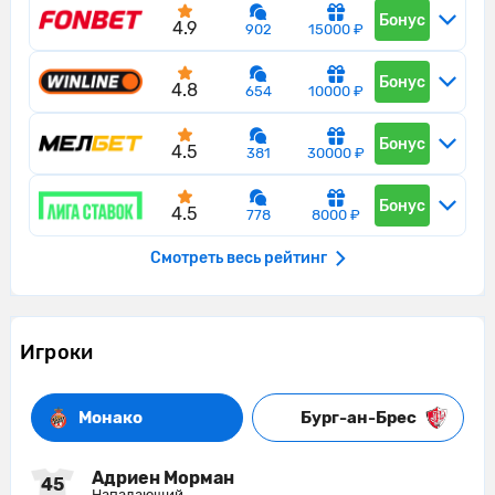
Бонус
4.9
902
15000 ₽
Бонус
4.8
654
10000 ₽
Бонус
4.5
381
30000 ₽
Бонус
4.5
778
8000 ₽
Смотреть весь рейтинг
Игроки
Монако
Бург-ан-Брес
Адриен Морман
45
Нападающий