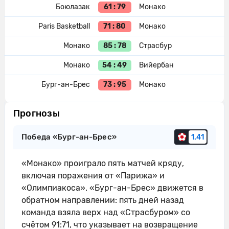
61 : 79
Бoюлaзaк
Монако
71 : 80
Paris Basketball
Монако
85 : 78
Монако
Страсбур
54 : 49
Монако
Вийербан
73 : 95
Бург-ан-Брес
Монако
Прогнозы
Победа «Бург-ан-Брес»
1.41
«Монако» проиграло пять матчей кряду,
включая поражения от «Парижа» и
«Олимпиакоса». «Бург-ан-Брес» движется в
обратном направлении: пять дней назад
команда взяла верх над «Страсбуром» со
счётом 91:71, что указывает на возвращение