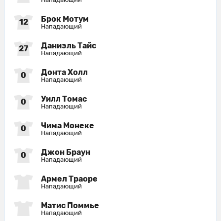
Брок Мотум
12
Нападающий
Даниэль Тайс
27
Нападающий
Донта Холл
0
Нападающий
Уилл Томас
0
Нападающий
Чима Монеке
0
Нападающий
Джон Браун
0
Нападающий
Армел Траоре
Нападающий
Матис Поммье
Нападающий