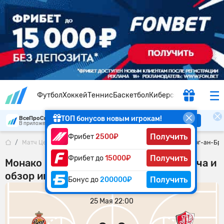
Футбол
Хоккей
Теннис
Баскетбол
Киберспорт
ТОП бонусов новым игрокам!
ВсеПроСпорт
Скачать
В приложении удобнее
Получить
Фрибет
2500₽
Матч Центр
Про A Плей-офф (Франция)
Монако - Бург-ан-Бр
Получить
Фрибет до
15000₽
Монако - Бург-ан-Брес: результат матча и
обзор игры
Получить
Бонус до
200000₽
25 Мая 22:00