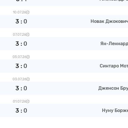
10.07.26
3
:
0
Новак Джокович 
07.07.26
3
:
0
Ян-Леннард 
05.07.26
3
:
0
Синтаро Мот 
03.07.26
3
:
0
Дженсон Бру 
01.07.26
3
:
0
Нуну Борж