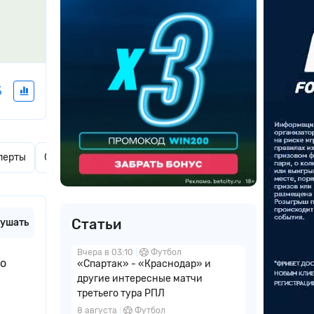
%
перты
Ставки дня
Актуальные новости
Комментарии
Статьи
ушать
Вчера в 03:10
Футбол
го
«Спартак» - «Краснодар» и
другие интересные матчи
третьего тура РПЛ
8 августа
Футбол