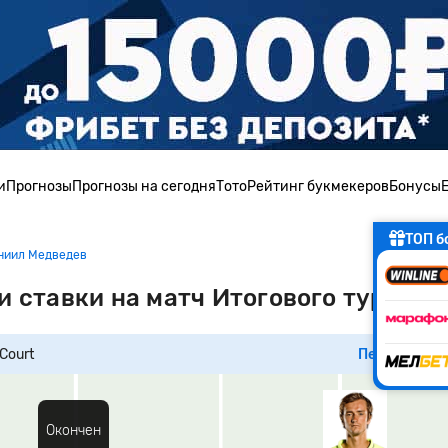
и
Прогнозы
Прогнозы на сегодня
Тото
Рейтинг букмекеров
Бонусы
ТОП б
аниил Медведев
и ставки на матч Итогового турнира
 Court
Перейти к м
Окончен