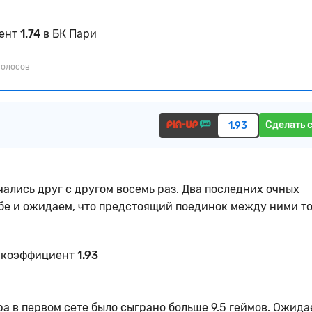
иент
1.74
в БК Пари
 голосов
Сделать 
1.93
ались друг с другом восемь раз. Два последних очных
бе и ожидаем, что предстоящий поединок между ними т
за коэффициент
1.93
а в первом сете было сыграно больше 9.5 геймов. Ожида