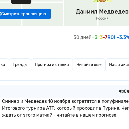
Даниил Медведев
Смотреть трансляцию
Россия
30 дней
+3
=3
-7
ROI
-3.3
ика
Тренды
Прогноз и ставки
Читайте еще
Наши экс
Сл
Синнер и Медведев 18 ноября встретятся в полуфинале
Итогового турнира ATP, который проходит в Турине. Че
ждать от этого матча? - читайте в нашем прогнозе.