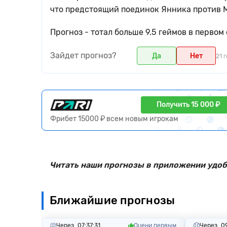
что предстоящий поединок Янника против М
Прогноз - тотал больше 9.5 геймов в перво
Зайдет прогноз?
Да
Нет
21 
Получить 15 000 ₽
Фрибет 15000 ₽ всем новым игрокам
Читать наши прогнозы в приложении удоб
Ближайшие прогнозы
Через
07:37:29
Оцени первым
Через
09