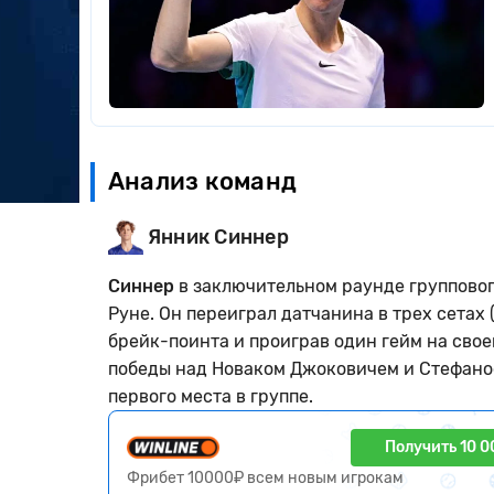
Анализ команд
Янник Синнер
Синнер
в заключительном раунде групповог
Руне. Он переиграл датчанина в трех сетах (6
брейк-поинта и проиграв один гейм на свое
победы над Новаком Джоковичем и Стефано
первого места в группе.
Получить 10 0
Фрибет 10000₽ всем новым игрокам