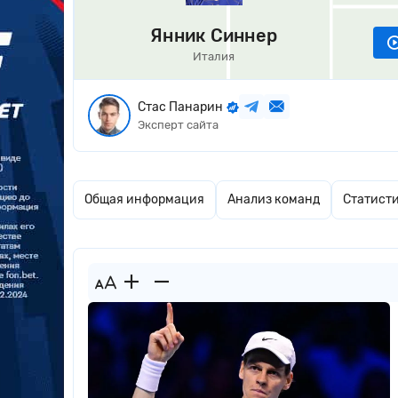
Янник Синнер
Италия
Стас Панарин
Эксперт сайта
Общая информация
Анализ команд
Статист