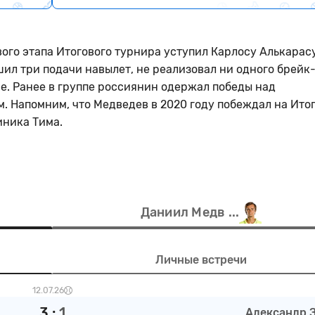
го этапа Итогового турнира уступил Карлосу Алькарасу
шил три подачи навылет, не реализовал ни одного брейк
че. Ранее в группе россиянин одержал победы над
 Напомним, что Медведев в 2020 году побеждал на Ито
иника Тима.
Даниил Медв ...
Личные встречи
12.07.26
3
:
1
Александр З 