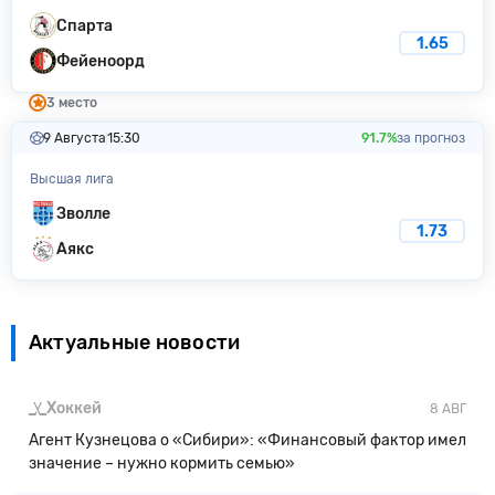
Спарта
1.65
Фейеноорд
3 место
9 Августа
15:30
91.7%
за прогноз
Высшая лига
Зволле
1.73
Аякс
Актуальные новости
Хоккей
8 АВГ
Агент Кузнецова о «Сибири»: «Финансовый фактор имел
значение – нужно кормить семью»