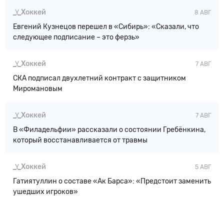
Хоккей
8 АВГ
Евгений Кузнецов перешел в «Сибирь»: «Сказали, что
следующее подписание – это ферзь»
Хоккей
7 АВГ
СКА подписал двухлетний контракт с защитником
Миромановым
Хоккей
7 АВГ
В «Филадельфии» рассказали о состоянии Гребёнкина,
который восстанавливается от травмы
Хоккей
5 АВГ
Гатиятуллин о составе «Ак Барса»: «Предстоит заменить
ушедших игроков»