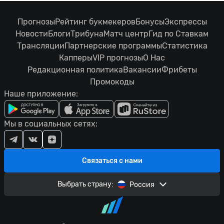
Прогнозы
Рейтинг букмекеров
Бонусы
Экспрессы
Новости
Блоги
Трибуна
Матч центр
Гид по Ставкам
Трансляции
Партнерские программы
Статистика
Капперы
VIP прогнозы
О Нас
Редакционная политика
Вакансии
Фрибеты
Промокоды
Наше приложение:
Мы в социальных сетях:
Связаться с нами
Выбрать страну:
Россия