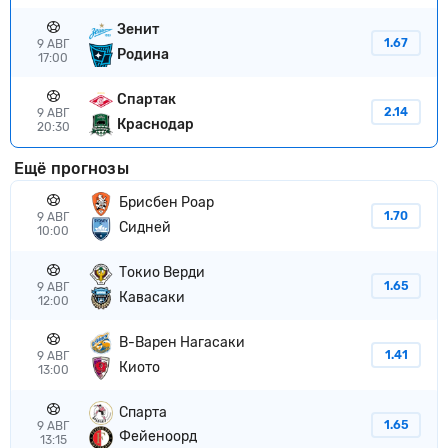
Зенит
1.67
9 АВГ
Родина
17:00
Спартак
2.14
9 АВГ
Краснодар
20:30
Ещё прогнозы
Брисбен Роар
1.70
9 АВГ
Сидней
10:00
Токио Верди
1.65
9 АВГ
Кавасаки
12:00
В-Варен Нагасаки
1.41
9 АВГ
Киото
13:00
Спарта
1.65
9 АВГ
Фейеноорд
13:15