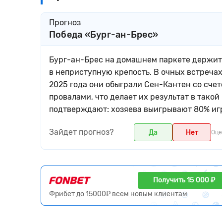
Прогноз
Победа «Бург-ан-Брес»
Бург-ан-Брес на домашнем паркете держит 
в неприступную крепость. В очных встреча
2025 года они обыграли Сен-Кантен со счет
провалами, что делает их результат в тако
подтверждают: хозяева выигрывают 80% игр
Зайдет прогноз?
Да
Нет
Оце
Получить 15 000 ₽
Фрибет до 15000₽ всем новым клиентам