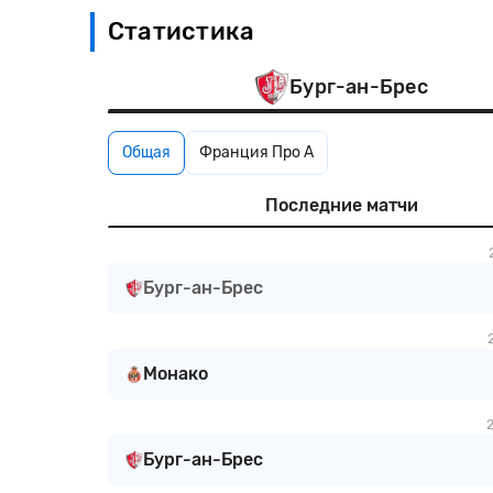
Статистика
Бург-ан-Брес
Общая
Франция Про A
Последние матчи
Бург-ан-Брес
Монако
Бург-ан-Брес