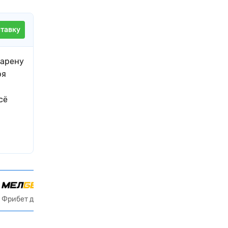
ставку
 арену
ря
сё
Получить 30 000 ₽
Фрибет до 30000₽ код VSEPRO