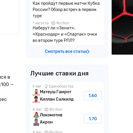
Как пройдут первые матчи Кубка
России? Обзор встреч в первом
туре
1 августа
Футбол
Наберут ли «Зенит»,
«Краснодар» и «Спартак» очки
во втором туре РПЛ?
Смотреть все статьи
Лучшие ставки дня
лся в
:100 —
9 Авг
Единоборства
Матеуш Гамрот
1.60
рес
Киллан Салкилд
8 Авг
Футбол
Локомотив
1.70
Акрон
8 Авг
Футбол