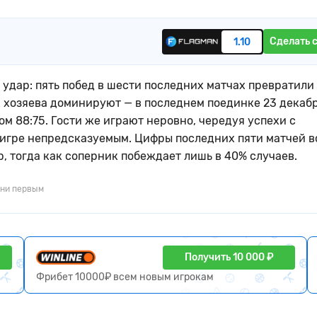
Сделать 
1.10
удар: пять побед в шести последних матчах превратили
х хозяева доминируют — в последнем поединке 23 декаб
ом 88:75. Гости же играют неровно, чередуя успехи с
й игре непредсказуемым. Цифры последних пяти матчей в
, тогда как соперник побеждает лишь в 40% случаев.
ни первым
Получить 10 000 ₽
Фрибет 10000₽ всем новым игрокам