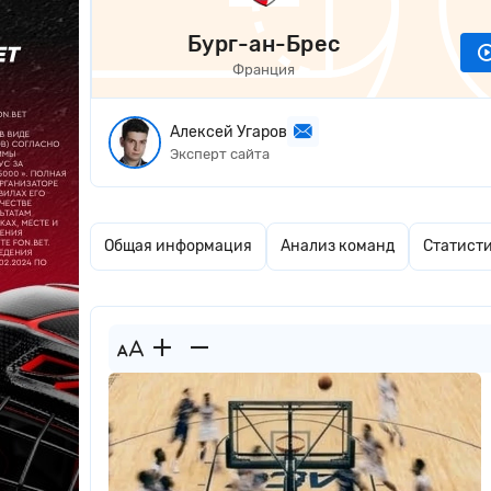
Бург-ан-Брес
Франция
Алексей Угаров
Эксперт сайта
Общая информация
Анализ команд
Статист