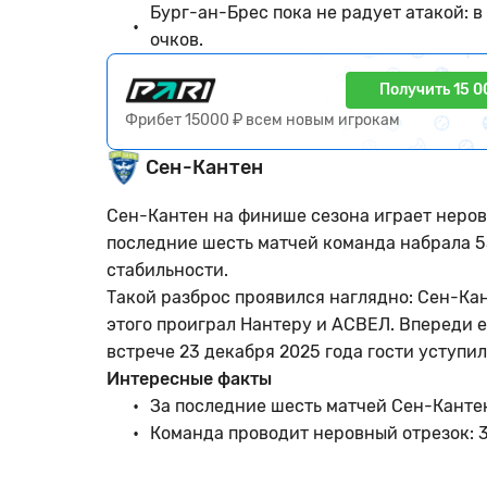
Бург-ан-Брес пока не радует атакой: 
очков.
Получить 15 0
Фрибет 15000 ₽ всем новым игрокам
Сен-Кантен
Сен-Кантен на финише сезона играет неров
последние шесть матчей команда набрала 534
стабильности.
Такой разброс проявился наглядно: Сен-Кан
этого проиграл Нантеру и АСВЕЛ. Впереди е
встрече 23 декабря 2025 года гости уступил
Интересные факты
За последние шесть матчей Сен-Кантен
Команда проводит неровный отрезок: 3