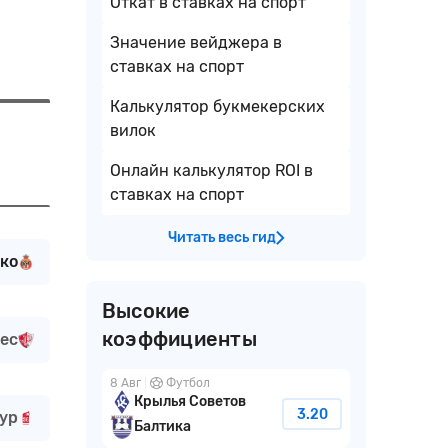
Откат в ставках на спорт
Значение вейджера в
ставках на спорт
Калькулятор букмекерских
вилок
Онлайн калькулятор ROI в
ставках на спорт
Читать весь гид
ко
Высокие
коэффициенты
ес
8 Авг
Футбол
Крылья Советов
3.20
ур
Балтика