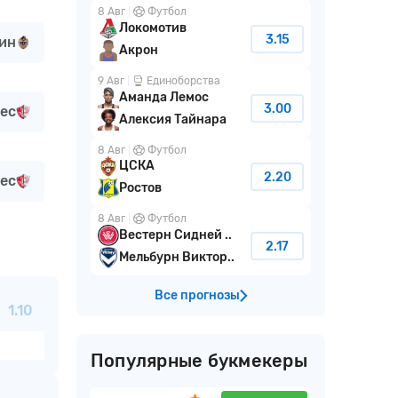
8 Авг
Футбол
Локомотив
3.15
ин
Акрон
9 Авг
Единоборства
Аманда Лемос
3.00
ес
Алексия Тайнара
8 Авг
Футбол
ЦСКА
2.20
ес
Ростов
8 Авг
Футбол
Вестерн Сидней ..
2.17
Мельбурн Виктор..
Все прогнозы
1.10
Популярные букмекеры