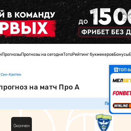
и
Прогнозы
Прогнозы на сегодня
Тото
Рейтинг букмекеров
Бонусы
ТОП б
 Сен-Кантен
прогноз на матч Про A
Перейти к м
Окончен