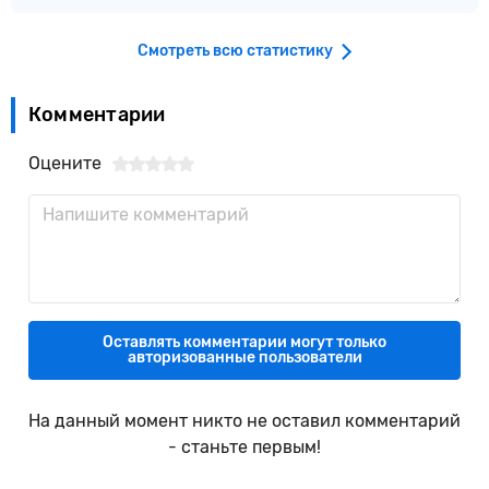
Смотреть всю статистику
Комментарии
Оцените
Оставлять комментарии могут только
авторизованные пользователи
На данный момент никто не оставил комментарий
- станьте первым!