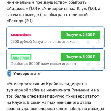
минимальным преимуществом обыграть
«Арджеш» (1:0) и «Университатю» Клуж (1:0), а
затем на выезде был обыгран столичный
«Рапид» (2:1).
Получить 2 500 ₽
2500 рублей бонус для новых игроков
Получить 8 000 ₽
Фрибет до 8000₽ всем новым игрокам
Университатя
«Университатя» из Крайовы лидирует в
турнирной таблице чемпионата Румынии и на
три балла опережает другую «Университатю»,
из Клужа. В семи матчах нынешнего этапа
сезона удалось одержать пять побед, но дважды