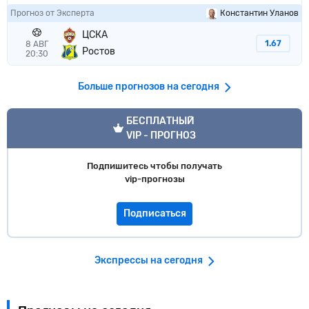
Прогноз от Эксперта
Константин Уланов
ЦСКА
1.67
8 АВГ
Ростов
20:30
Больше прогнозов на сегодня
VIP прогноз
БЕСПЛАТНЫЙ
VIP - ПРОГНОЗ
Подпишитесь чтобы получать
vip-прогнозы
Подписаться
Экспрессы на сегодня