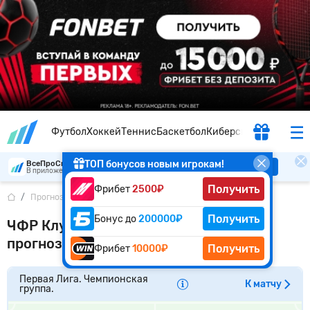
Футбол
Хоккей
Теннис
Баскетбол
Киберспорт
ТОП бонусов новым игрокам!
ВсеПроСпорт
Скачать
В приложении удобнее
Получить
Фрибет
2500₽
Прогнозы
...
ЧФР - Краиова
Получить
Бонус до
200000₽
ЧФР Клуж — Университатя Крайова:
прогноз на матч чемпионата Румынии
Получить
Фрибет
10000₽
Первая Лига. Чемпионская
К матчу
группа.