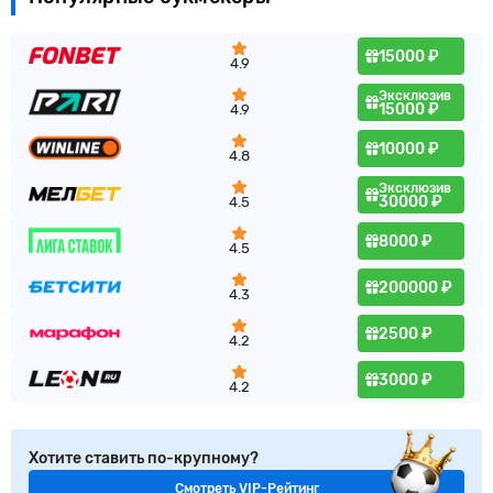
15000 ₽
4.9
Эксклюзив
15000 ₽
4.9
10000 ₽
4.8
Эксклюзив
30000 ₽
4.5
8000 ₽
4.5
200000 ₽
4.3
2500 ₽
4.2
3000 ₽
4.2
Хотите ставить по-крупному?
Смотреть VIP-Рейтинг