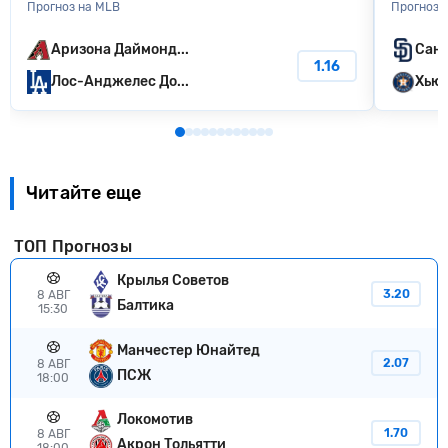
Прогноз на MLB
Прогноз 
Аризона Даймонд...
Сан-
1.16
Лос-Анджелес До...
Хьюс
Читайте еще
ТОП Прогнозы
Крылья Советов
3.20
8 АВГ
Балтика
15:30
Манчестер Юнайтед
2.07
8 АВГ
ПСЖ
18:00
Локомотив
1.70
8 АВГ
Акрон Тольятти
18:00