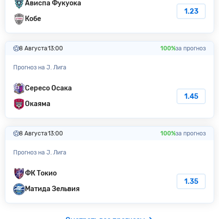
Ависпа Фукуока
1.23
Кобе
8 Августа
13:00
100%
за прогноз
Прогноз на J. Лига
Сересо Осака
1.45
Окаяма
8 Августа
13:00
100%
за прогноз
Прогноз на J. Лига
ФК Токио
1.35
Матида Зельвия