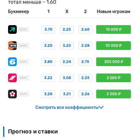
тотал меньше – 1.60
Букмекер
1
X
2
Новым игрокам
3.70
2.25
2.60
15 000 ₽
Live
3.20
3.25
2.28
10 000 ₽
Live
3.80
2.24
2.75
200 000 ₽
Live
3.22
3.08
2.25
2 500 ₽
Live
3.28
3.21
2.26
3 000 ₽
Live
Смотреть все коэффициенты
Прогноз и ставки