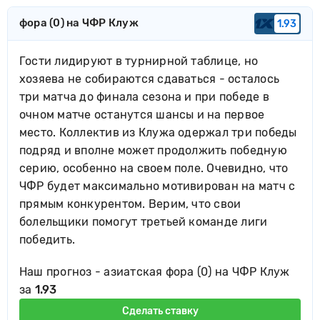
фора (0) на ЧФР Клуж
1.93
Гости лидируют в турнирной таблице, но
хозяева не собираются сдаваться - осталось
три матча до финала сезона и при победе в
очном матче останутся шансы и на первое
место. Коллектив из Клужа одержал три победы
подряд и вполне может продолжить победную
серию, особенно на своем поле. Очевидно, что
ЧФР будет максимально мотивирован на матч с
прямым конкурентом. Верим, что свои
болельщики помогут третьей команде лиги
победить.
Наш прогноз - азиатская фора (0) на ЧФР Клуж
за
1.93
Сделать ставку