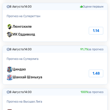
8 Августа
14:00
Оцени первым
Прогноз на Супереттан
Люнгскиле
1.14
ИК Оддеволд
8 Августа
14:00
91.7%
за прогноз
Прогноз на Суперлига
Циндао
1.48
Шанхай Шэньхуа
8 Августа
14:00
100%
за прогноз
Прогноз на Высшая Лига