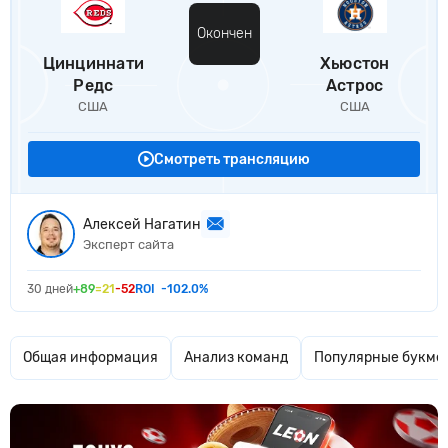
Окончен
Цинциннати
Хьюстон
Редс
Астрос
США
США
Смотреть трансляцию
Алексей Нагатин
Эксперт сайта
30 дней
+89
=21
-52
ROI
-102.0%
Общая информация
Анализ команд
Популярные букме