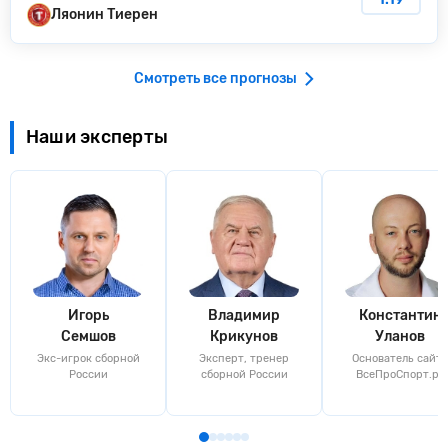
Ляонин Тиерен
Смотреть все прогнозы
Наши эксперты
Игорь
Владимир
Константин
Семшов
Крикунов
Уланов
Экс-игрок сборной
Эксперт, тренер
Основатель сайта
России
сборной России
ВсеПроСпорт.ру