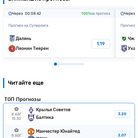
Через
00:08:41
100%
за прогноз
Через
Прогноз на Суперлига
Прогноз 
Далянь
Чжэ
1.19
Ляонин Тиерен
Ухан
Читайте еще
ТОП Прогнозы
Крылья Советов
3.20
8 АВГ
Балтика
15:30
Манчестер Юнайтед
2.07
8 АВГ