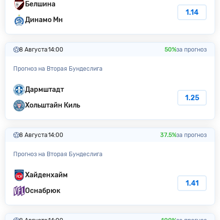
Белшина
1.14
Динамо Мн
8 Августа
14:00
50%
за прогноз
Прогноз на Вторая Бундеслига
Дармштадт
1.25
Хольштайн Киль
8 Августа
14:00
37.5%
за прогноз
Прогноз на Вторая Бундеслига
Хайденхайм
1.41
Оснабрюк