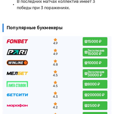
В последних матчах коллектив имеет 3
победы при 3 поражениях.
Популярные букмекеры
15000 ₽
4.9
Эксклюзив
15000 ₽
4.9
10000 ₽
4.8
Эксклюзив
30000 ₽
4.5
8000 ₽
4.5
200000 ₽
4.3
2500 ₽
4.2