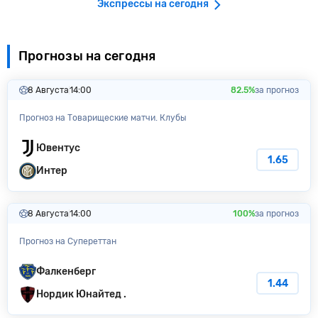
Экспрессы на сегодня
Прогнозы на сегодня
8 Августа
14:00
82.5%
за прогноз
Прогноз на Товарищеские матчи. Клубы
Ювентус
1.65
Интер
8 Августа
14:00
100%
за прогноз
Прогноз на Супереттан
Фалкенберг
1.44
Нордик Юнайтед .