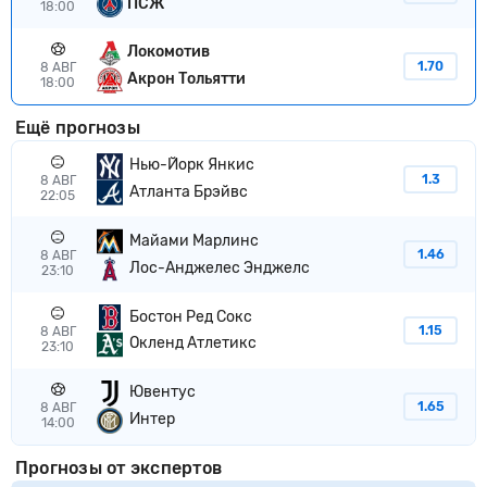
ПСЖ
18:00
Локомотив
1.70
8 АВГ
Акрон Тольятти
18:00
Ещё прогнозы
Нью-Йорк Янкис
1.3
8 АВГ
Атланта Брэйвс
22:05
Майами Марлинс
1.46
8 АВГ
Лос-Анджелес Энджелс
23:10
Бостон Ред Сокс
1.15
8 АВГ
Окленд Атлетикс
23:10
Ювентус
1.65
8 АВГ
Интер
14:00
Прогнозы от экспертов