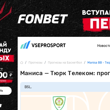
Новост
Прогнозы
Прогнозы на Баскетбол
Manisa BB - Тю
Маниса — Тюрк Телеком: прог
BSL.