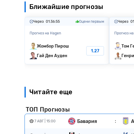
Ближайшие прогнозы
Через
01:36:54
Оцени первым
Через
01
Прогноз на Hagen
Прогноз на
Жомбор Пирош
Том Г
1.27
Гай Ден Ауден
Генри
Читайте еще
ТОП Прогнозы
:
Бавария
А
7 АВГ | 15:00