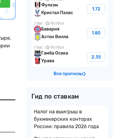
₽
Фулхэм
1.72
Кристал Пэлас
7 Авг
Футбол
Бавария
1.80
Астон Вилла
тыре,
ории
7 Авг
Футбол
Гамба Осака
2.35
Урава
Все прогнозы
Гид по ставкам
Налог на выигрыш в
букмекерских конторах
России: правила 2026 года