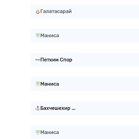
Галатасарай
Маниса
Петким Спор
Маниса
Бахчешехир ...
Маниса