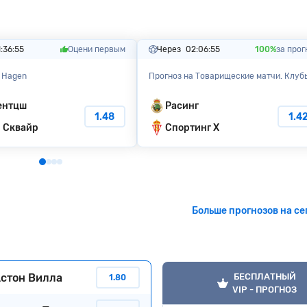
:36:54
Оцени первым
Через
02:06:54
100%
за прог
 Hagen
Прогноз на Товарищеские матчи. Клуб
ентцш
Расинг
1.48
1.4
 Сквайр
Спортинг Х
Больше прогнозов на се
стон Вилла
БЕСПЛАТНЫЙ
1.80
VIP - ПРОГНОЗ