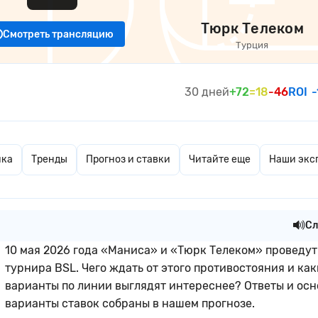
Тюрк Телеком
Смотреть трансляцию
Турция
30 дней
+72
=18
-46
ROI
-
ика
Тренды
Прогноз и ставки
Читайте еще
Наши экс
Сл
10 мая 2026 года «Маниса» и «Тюрк Телеком» проведут
турнира BSL. Чего ждать от этого противостояния и ка
варианты по линии выглядят интереснее? Ответы и ос
варианты ставок собраны в нашем прогнозе.