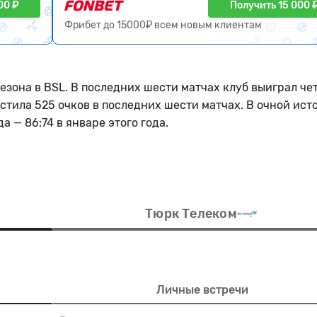
00 ₽
Получить 15 000 
Фрибет до 15000₽ всем новым клиентам
зона в BSL. В последних шести матчах клуб выиграл че
стила 525 очков в последних шести матчах. В очной ист
а — 86:74 в январе этого года.
Тюрк Телеком
Личные встречи