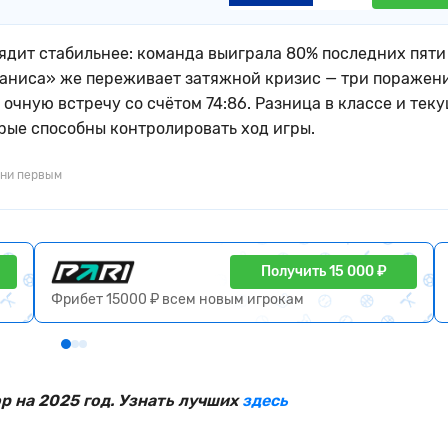
ядит стабильнее: команда выиграла 80% последних пяти
«Маниса» же переживает затяжной кризис — три поражен
очную встречу со счётом 74:86. Разница в классе и тек
орые способны контролировать ход игры.
ни первым
Получить 15 000 ₽
Фрибет 15000 ₽ всем новым игрокам
 на 2025 год. Узнать лучших
здесь