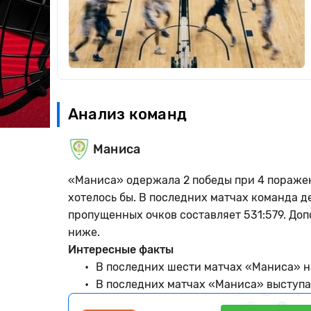
Анализ команд
Маниса
«Маниса» одержала 2 победы при 4 поражен
хотелось бы. В последних матчах команда 
пропущенных очков составляет 531:579. До
ниже.
Интересные факты
В последних шести матчах «Маниса» на
В последних матчах «Маниса» выступае