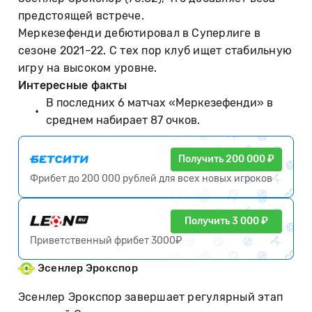
предстоящей встрече.
Меркезефенди дебютировал в Суперлиге в
сезоне 2021–22. С тех пор клуб ищет стабильную
игру на высоком уровне.
Интересные факты
В последних 6 матчах «Меркезефенди» в
среднем набирает 87 очков.
Получить 200 000 ₽
Фрибет до 200 000 рублей для всех новых игроков
Получить 3 000 ₽
Приветственный фрибет 3000₽
Эсенлер Эрокспор
Эсенлер Эрокспор завершает регулярный этап