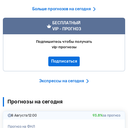
Больше прогнозов на сегодня
VIP прогноз
БЕСПЛАТНЫЙ
VIP - ПРОГНОЗ
Подпишитесь чтобы получать
vip-прогнозы
Подписаться
Экспрессы на сегодня
Прогнозы на сегодня
8 Августа
12:00
93.8%
за прогноз
Прогноз на ФНЛ