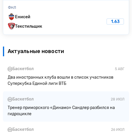
ФНЛ
Енисей
1.63
Текстильщик
Актуальные новости
Баскетбол
5 АВГ
Два иностранных клуба вошли в список участников
Суперкубка Единой лиги ВТБ
Баскетбол
28 ИЮЛ
Тренер приморского «Динамо» Сандлер разбился на
гидроцикле
Баскетбол
26 ИЮЛ