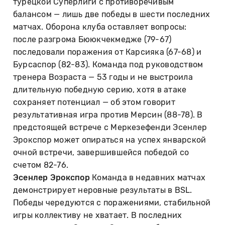
турецкой Суперлиги с противоречивым
балансом — лишь две победы в шести последних
матчах. Оборона клуба оставляет вопросы:
после разгрома Бююкчекмедже (79-67)
последовали поражения от Карсияка (67-68) и
Бурсаспор (82-83). Команда под руководством
тренера Возраста — 53 годы и не выстроила
длительную победную серию, хотя в атаке
сохраняет потенциал — об этом говорит
результативная игра против Мерсин (88-78). В
предстоящей встрече с Меркезефенди Эсенлер
Эрокспор может опираться на успех январской
очной встречи, завершившейся победой со
счетом 82-76.
Эсенлер Эрокспор
Команда в недавних матчах
демонстрирует неровные результаты в BSL.
Победы чередуются с поражениями, стабильной
игры коллективу не хватает. В последних