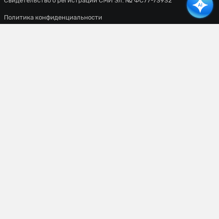
Свидетельство о регистрации СМИ Эл. № ФС77-73932
Политика конфиденциальности
Пользовательское соглашение
Все материалы сайта доступны по лицензии
Creative Commons
Attribution 4.0 International
. Вы должны указать имя автора
(создателя) произведения (материала) и стороны атрибуции,
уведомление об авторских правах, название лицензии,
уведомление об оговорке и ссылку на материал, если они
предоставлены вместе с материалом.
Сетевое издание
«ВСЕПРОСПОРТ»
Основатель:
Уланов Константин Сергеевич
Главный редактор:
Мазурин Виталий Владимирович
Адрес редакции:
г. Москва, ул. Лётчика Бабушкина, д. 1, корп. 3, этаж 1, пом. VIII, комн.
7
Телефон:
+7 (962) 976-32-41