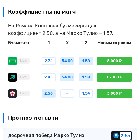
Коэффициенты на матч
На Романа Копылова букмекеры дают
коэффициент 2.30, а на Марко Тулио – 1.57.
Букмекер
1
X
2
Новым игрокам
2.31
54.00
1.58
8 000 ₽
Live
2.45
54.00
1.58
15 000 ₽
Live
2.50
—
1.54
3 000 ₽
Live
Прогноз и ставки
досрочная победа Марко Тулио
2.55