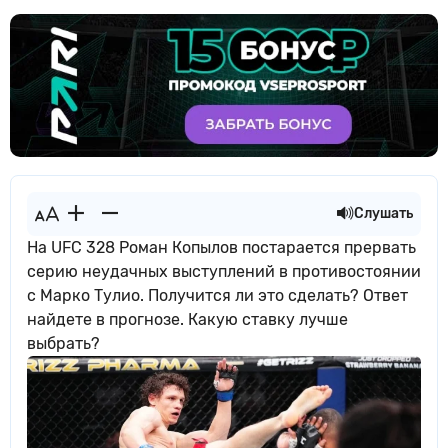
Слушать
На UFC 328 Роман Копылов постарается прервать
серию неудачных выступлений в противостоянии
с Марко Тулио. Получится ли это сделать? Ответ
найдете в прогнозе. Какую ставку лучше
выбрать?