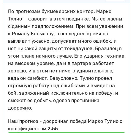
По прогнозам букмекерских контор, Марко
Тулио — фаворит в этом поединке. Мы согласны
с данным предположением. При всем уважении
к Роману Копылову, в последнее время он
выглядит ужасно, допускает много ошибок, и
нет никакой защиты от тейкдаунов. Бразилец в
этом плане намного лучше. Его ударная техника
на высоком уровне, да и в партере работает
хорошо, и в этом нет ничего удивительного,
ведь он самбист. Безусловно, Тулио провел
огромную работу над ошибками и выйдет на
бой, заряженный исключительно на победу, и
сможет ее добыть, одолев противника
досрочно.
Наш прогноз - досрочная победа Марко Тулио с
коэффициентом
2.55