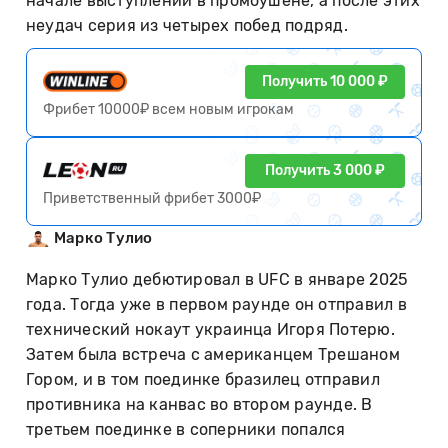
начале выступлений в промоушене, а после этих
неудач серия из четырех побед подряд.
Получить 10 000 ₽
Фрибет 10000₽ всем новым игрокам
Получить 3 000 ₽
Приветственный фрибет 3000₽
Марко Тулио
Марко Тулио дебютировал в UFC в январе 2025
года. Тогда уже в первом раунде он отправил в
технический нокаут украинца Игоря Потерю.
Затем была встреча с американцем Трешаном
Гором, и в том поединке бразилец отправил
противника на канвас во втором раунде. В
третьем поединке в соперники попался