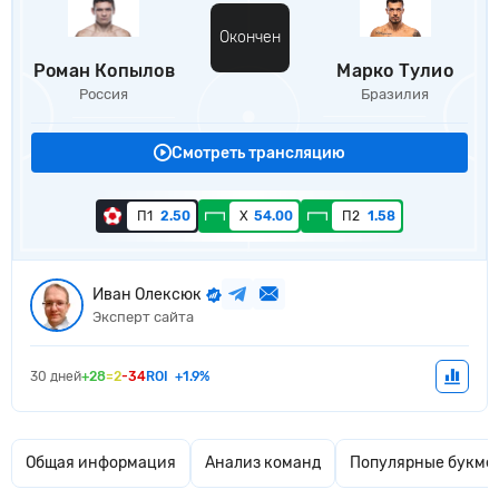
Окончен
Роман Копылов
Марко Тулио
Россия
Бразилия
Смотреть трансляцию
П1
2.50
Х
54.00
П2
1.58
Иван Олексюк
Эксперт сайта
30 дней
+28
=2
-34
ROI
+1.9%
Общая информация
Анализ команд
Популярные букме