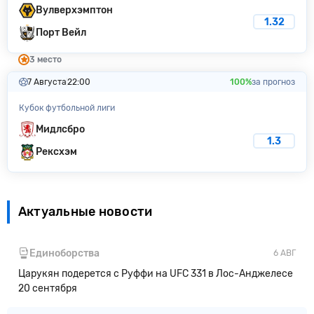
Вулверхэмптон
1.32
Порт Вейл
3 место
7 Августа
22:00
100%
за прогноз
Кубок футбольной лиги
Мидлсбро
1.3
Рексхэм
Актуальные новости
Единоборства
6 АВГ
Царукян подерется с Руффи на UFC 331 в Лос-Анджелесе
20 сентября