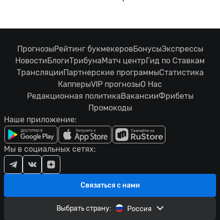
Прогнозы
Рейтинг букмекеров
Бонусы
Экспрессы
Новости
Блоги
Трибуна
Матч центр
Гид по Ставкам
Трансляции
Партнерские программы
Статистика
Капперы
VIP прогнозы
О Нас
Редакционная политика
Вакансии
Фрибеты
Промокоды
Наше приложение:
Мы в социальных сетях:
Связаться с нами
Выбрать страну:
Россия