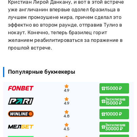
Кристиан Лирой Данкану, и вот в этой встрече
уже англичанин впервые одолел бразильца в
лучшем промоушене мира, причем сделал это
эффектно во втором раунде, отправив Тулио в
нокаут. Конечно, теперь бразилец горит
желанием реабилитироваться за поражение в
прошлой встрече.
Популярные букмекеры
15000 ₽
4.9
Эксклюзив
15000 ₽
4.9
10000 ₽
4.8
Эксклюзив
30000 ₽
4.5