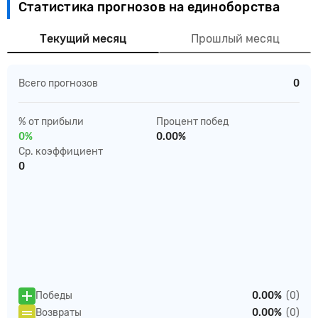
Статистика прогнозов на единоборства
Текущий месяц
Прошлый месяц
Всего прогнозов
0
% от прибыли
Процент побед
0%
0.00%
Ср. коэффициент
0
Победы
0.00%
(0)
Возвраты
0.00%
(0)