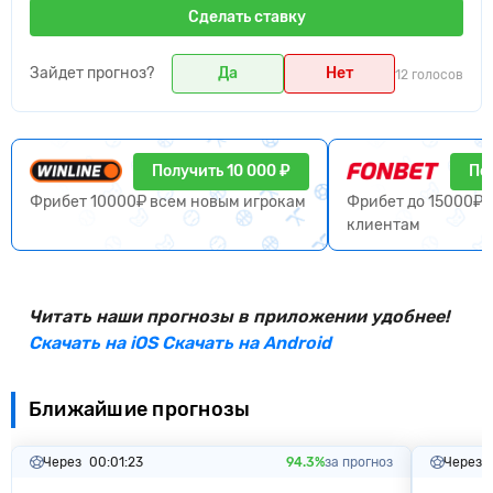
Сделать ставку
Зайдет прогноз?
Да
Нет
12 голосов
Получить 10 000 ₽
По
Фрибет 10000₽ всем новым игрокам
Фрибет до 15000₽ 
клиентам
Читать наши прогнозы в приложении удобнее!
Скачать на iOS
Скачать на Android
Ближайшие прогнозы
Через
00:01:22
94.3%
за прогноз
Через