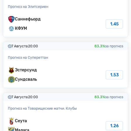
Прогноз на Элитсериен
Саннефьорд
1.45
КФУМ
7 Августа
20:00
83.3%
за прогноз
Прогноз на Супереттан
Эстерсунд
1.53
Сундсваль
7 Августа
20:00
83.3%
за прогноз
Прогноз на Товарищеские матчи. Клубы
Сеута
1.26
Малага