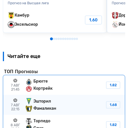
Прогноз на Высшая лига
Прогноз 
Камбур
Дор
1.60
Эксельсиор
Йонг
Читайте еще
ТОП Прогнозы
Брюгге
1.82
7 АВГ
Кортрейк
21:45
Эшторил
1.68
7 АВГ
Фамаликан
22:15
Торпедо
1.82
8 АВГ