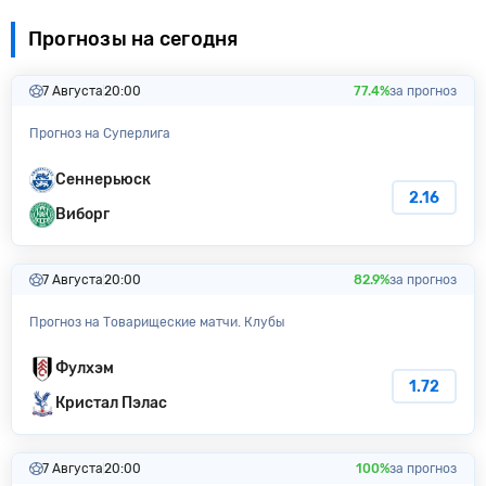
Прогнозы на сегодня
7 Августа
20:00
77.4%
за прогноз
Прогноз на Суперлига
Сеннерьюск
2.16
Виборг
7 Августа
20:00
82.9%
за прогноз
Прогноз на Товарищеские матчи. Клубы
Фулхэм
1.72
Кристал Пэлас
7 Августа
20:00
100%
за прогноз