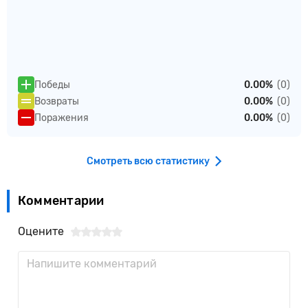
Победы
0.00%
(0)
Возвраты
0.00%
(0)
Поражения
0.00%
(0)
Смотреть всю статистику
Комментарии
Оцените