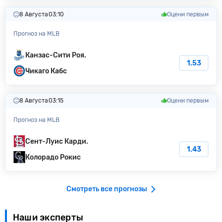
8 Августа
03:10
Оцени первым
Прогноз на MLB
Канзас-Сити Poя.
1.53
Чикаго Кабс
8 Августа
03:15
Оцени первым
Прогноз на MLB
Сент-Луис Карди.
1.43
Колорадо Poкиc
Смотреть все прогнозы
Наши эксперты