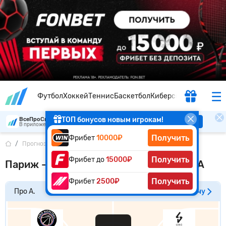
Футбол
Хоккей
Теннис
Баскетбол
Киберспорт
ТОП бонусов новым игрокам!
ВсеПроСпорт
Скачать
В приложении удобнее
Получить
Фрибет
10000₽
Прогнозы
...
Paris Basketball - АСВЕЛ
Получить
Фрибет до
15000₽
Париж — АСВЕЛ: прогноз на матч Про A
Получить
Фрибет
2500₽
Про A.
К матчу