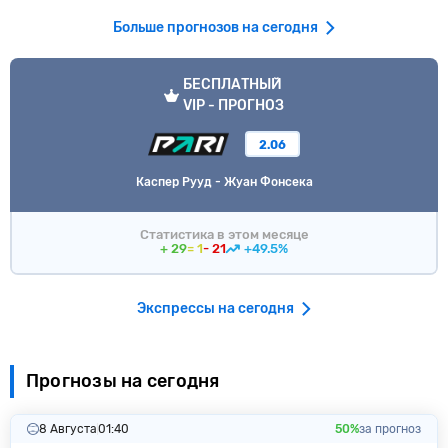
Больше прогнозов на сегодня
VIP прогноз
БЕСПЛАТНЫЙ
VIP - ПРОГНОЗ
2.06
Каспер Рууд - Жуан Фонсека
Статистика в этом месяце
+ 29
= 1
- 21
+49.5%
Экспрессы на сегодня
Прогнозы на сегодня
8 Августа
01:40
50%
за прогноз