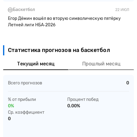
Баскетбол
22 ИЮЛ
Егор Дёмин вошёл во вторую символическую пятёрку
Летней лиги НБА‑2026
Статистика прогнозов на баскетбол
Текущий месяц
Прошлый месяц
Всего прогнозов
0
% от прибыли
Процент побед
0%
0.00%
Ср. коэффициент
0