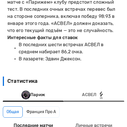
матче с «Парижем» клубу предстоит сложный
тест. В последних очных встречах перевес был
на стороне соперника, включая победу 98:93 в
январе этого года. «АСВЕЛ» должен доказать,
что его текущий подъём — это не случайность.
Интересные факты для ставок
В последних шести встречах АСВЕЛ в
среднем набирает 86,2 очка.
В лазарете: Эдвин Джексон.
Статистика
Париж
АСВЕЛ
Общая
Франция Про A
Последние матчи
Личные встречи