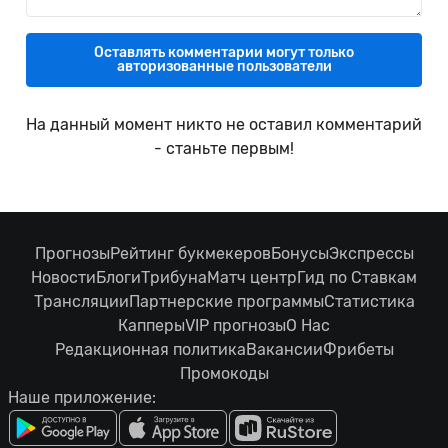
Оставлять комментарии могут только
авторизованные пользователи
На данный момент никто не оставил комментарий
- станьте первым!
Прогнозы
Рейтинг букмекеров
Бонусы
Экспрессы
Новости
Блоги
Трибуна
Матч центр
Гид по Ставкам
Трансляции
Партнерские программы
Статистика
Капперы
VIP прогнозы
О Нас
Редакционная политика
Вакансии
Фрибеты
Промокоды
Наше приложение: