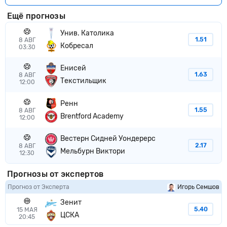
Ещё прогнозы
Унив. Католика
1.51
8 АВГ
Кобресал
03:30
Енисей
1.63
8 АВГ
Текстильщик
12:00
Ренн
1.55
8 АВГ
Brentford Academy
12:00
Вестерн Сидней Уондерерс
2.17
8 АВГ
Мельбурн Виктори
12:30
Прогнозы от экспертов
Прогноз от Эксперта
Игорь Семшов
Зенит
5.40
15 МАЯ
ЦСКА
20:45