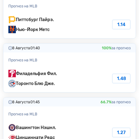
Прогноз на MLB
Питтсбург Пайрэ.
1.14
Нью-Йорк Метс
8 Августа
01:40
100%
за прогноз
Прогноз на MLB
Филадельфия Фил.
1.48
Торонто Блю Дже.
8 Августа
01:45
66.7%
за прогноз
Прогноз на MLB
Вашингтон Нэшнл.
1.27
Цинциннати Редс