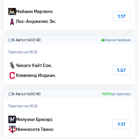
Майами Марлинс
1.17
Лос-Анджелес Эн.
8 Августа
02:40
Оцени первым
Прогноз на MLB
Чикаго Уайт Сок.
1.57
Кливленд Индиан.
8 Августа
02:40
100%
за прогноз
Прогноз на MLB
Милуоки Бpюэpc
1.17
Миннесота Твинс