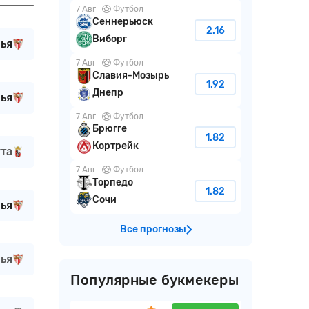
7 Авг
Футбол
Сеннерьюск
2.16
Виборг
ья
7 Авг
Футбол
Славия-Мозырь
1.92
Днепр
ья
7 Авг
Футбол
Брюгге
1.82
Кортрейк
та
7 Авг
Футбол
Торпедо
1.82
Сочи
ья
Все прогнозы
ья
Популярные букмекеры