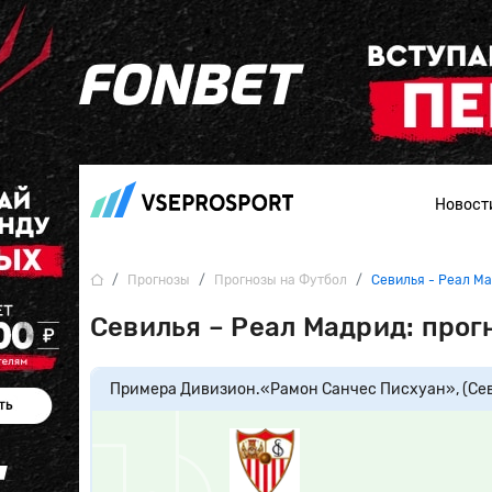
Новост
Прогнозы
Прогнозы на Футбол
Севилья - Реал М
Севилья – Реал Мадрид: прог
Примера Дивизион.
«Рамон Санчес Писхуан», (Се