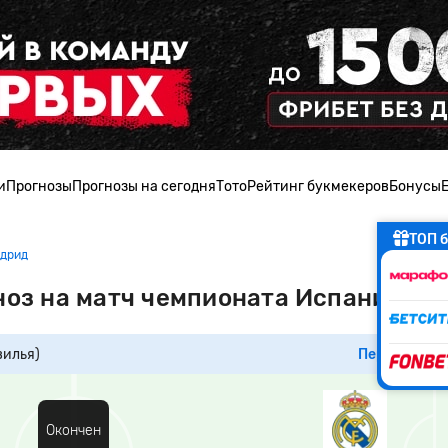
и
Прогнозы
Прогнозы на сегодня
Тото
Рейтинг букмекеров
Бонусы
ТОП б
адрид
ноз на матч чемпионата Испании
вилья)
Перейти к м
Окончен