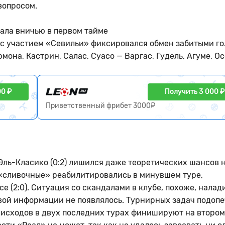
вопросом.
ала вничью в первом тайме
 с участием «Севильи» фиксировался обмен забитыми г
она, Кастрин, Салас, Суасо — Варгас, Гудель, Агуме, Ос
00 ₽
Получить 3 000 ₽
Приветственный фрибет 3000₽
Эль-Класико (0:2) лишился даже теоретических шансов 
 «сливочные» реабилитировались в минувшем туре,
е (2:0). Ситуация со скандалами в клубе, похоже, налад
вой информации не появлялось. Турнирных задач подоп
 исходов в двух последних турах финишируют на втором