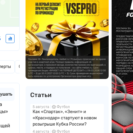
%
перты
Ставки дня
Актуальные новости
Комментарии
Статьи
ушать
а
5 августа
Футбол
нцы»
Как «Спартак», «Зенит» и
«Краснодар» стартуют в новом
розыгрыше Кубка России?
ящей
4 августа
Футбол