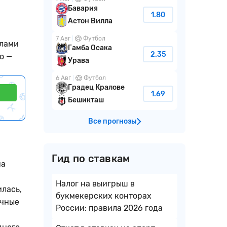
Бавария
1.80
Астон Вилла
7 Авг
Футбол
олами
Гамба Осака
2.35
о —
Урава
6 Авг
Футбол
Градец Кралове
1.69
Бешикташ
Все прогнозы
Гид по ставкам
на
Налог на выигрыш в
илась,
букмекерских конторах
ечные
России: правила 2026 года