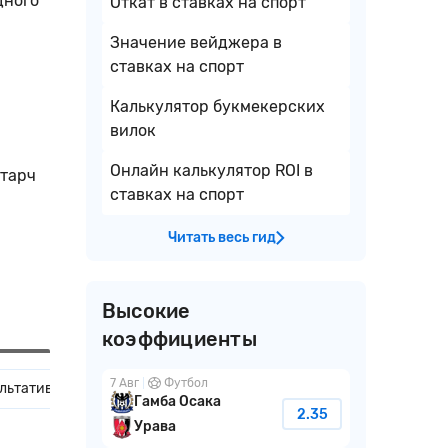
дного
Откат в ставках на спорт
Значение вейджера в
ставках на спорт
Калькулятор букмекерских
вилок
Онлайн калькулятор ROI в
итарч
ставках на спорт
Читать весь гид
Высокие
коэффициенты
7 Авг
Футбол
льтативность команд в личных встречах
Домашние и гостевы
Гамба Осака
2.35
Урава