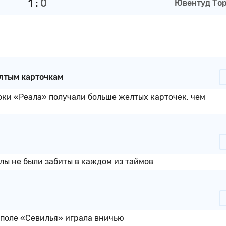
1
:
0
Ювентуд Тор 
лтым карточкам
оки «Реала» получали больше желтых карточек, чем
олы не были забиты в каждом из таймов
 поле «Севилья» играла вничью