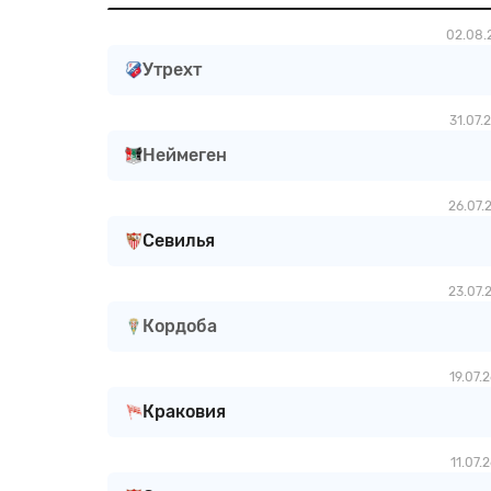
02.08.
Утрехт
31.07.
Неймеген
26.07.
Севилья
23.07.
Кордоба
19.07.
Краковия
11.07.