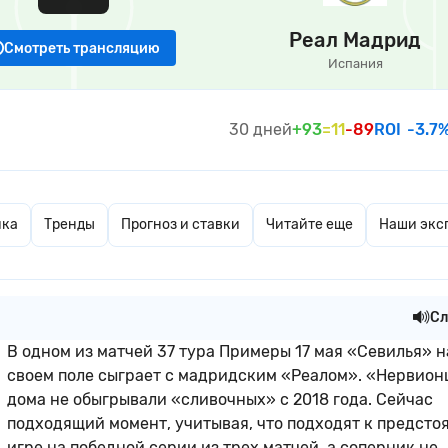
Реал Мадрид
Смотреть трансляцию
Испания
30 дней
+93
=11
-89
ROI
-3.7
ика
Тренды
Прогноз и ставки
Читайте еще
Наши экс
Сл
В одном из матчей 37 тура Примеры 17 мая «Севилья» н
своем поле сыграет с мадридским «Реалом». «Нервио
дома не обыгрывали «сливочных» с 2018 года. Сейчас
подходящий момент, учитывая, что подходят к предсто
игре на победной серии из трех матчей, а соперник не