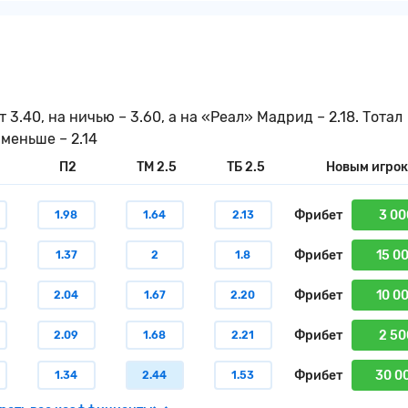
.40, на ничью – 3.60, а на «Реал» Мадрид – 2.18. Тотал
 меньше – 2.14
П2
ТМ 2.5
ТБ 2.5
Новым игро
Фрибет
3 00
1.98
1.64
2.13
Фрибет
15 0
1.37
2
1.8
Фрибет
10 0
2.04
1.67
2.20
Фрибет
2 50
2.09
1.68
2.21
Фрибет
30 0
1.34
2.44
1.53