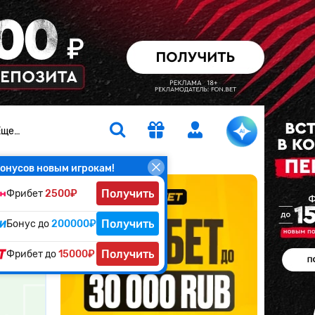
Еще…
онусов новым игрокам!
Получить
Фрибет
2500₽
Получить
Бонус до
200000₽
атчу
Получить
Фрибет до
15000₽