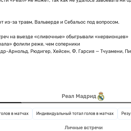
ести «Реал» не может, так как не удалось завоевать ни о
т из-за травм, Вальверде и Себальос под вопросом.
треч на выезде «сливочные» обыгрывали «нервионцев»
Реала» фолили реже, чем соперники
др-Арнольд, Рюдигер, Хейсен, Ф. Гарсия — Тчуамени, П
Реал Мадрид
голов в матчах
Индивидуальный тотал голов в матчах
Резу
Личные встречи