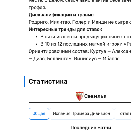
месте. В целом, сезон явно в актив себе зан
трофея.
Дисквалификации и травмы
Родриго, Милитао, Гюлер и Менди не сыграю
Интересные тренды для ставок
В пяти из шести предыдущих очных вс
В 10 из 12 последних матчей игроки «
Ориентировочный состав: Куртуа — Алексан
— Диас, Беллингем, Винисиус — Мбаппе.
Статистика
Севилья
Общая
Испания Примера Дивизион
Тотал 
Последние матчи