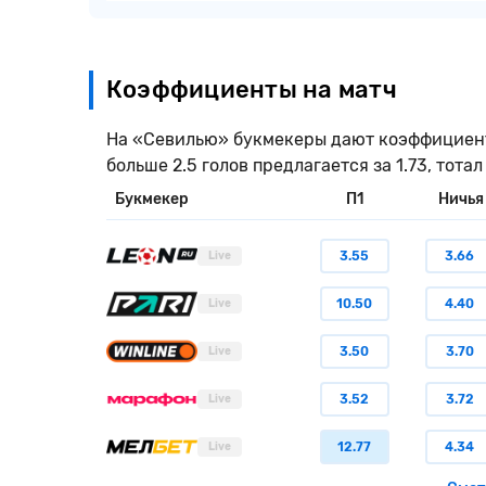
Коэффициенты на матч
На «Севилью» букмекеры дают коэффициент 3
больше 2.5 голов предлагается за 1.73, тотал
Букмекер
П1
Ничья
3.55
3.66
Live
10.50
4.40
Live
3.50
3.70
Live
3.52
3.72
Live
12.77
4.34
Live