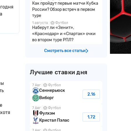
Как пройдут первые матчи Кубка
егодня
России? Обзор встреч в первом
а
туре
1 августа
Футбол
Наберут ли «Зенит»,
«Краснодар» и «Спартак» очки
во втором туре РПЛ?
Смотреть все статьи
Лучшие ставки дня
ны
7 Авг
Футбол
ть
Сеннерьюск
2.16
Виборг
е
7 Авг
Футбол
 хотя
Фулхэм
1.72
Кристал Пэлас
7 Авг
Футбол