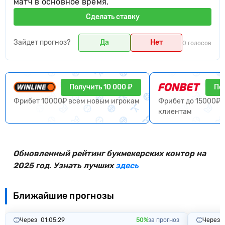
матч в основное время.
Сделать ставку
Зайдет прогноз?
Да
Нет
0 голосов
Получить 10 000 ₽
По
Фрибет 10000₽ всем новым игрокам
Фрибет до 15000₽ 
клиентам
Обновленный рейтинг букмекерских контор на
2025 год. Узнать лучших
здесь
Ближайшие прогнозы
Через
01:05:28
50%
за прогноз
Через