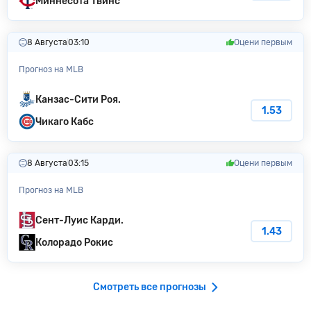
Миннесота Твинс
8 Августа
03:10
Оцени первым
Прогноз на MLB
Канзас-Сити Poя.
1.53
Чикаго Кабс
8 Августа
03:15
Оцени первым
Прогноз на MLB
Сент-Луис Карди.
1.43
Колорадо Poкиc
Смотреть все прогнозы