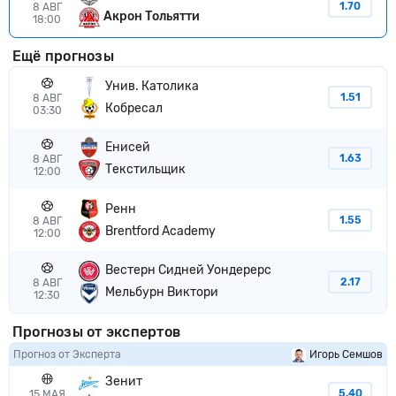
1.70
8 АВГ
Акрон Тольятти
18:00
Ещё прогнозы
Унив. Католика
1.51
8 АВГ
Кобресал
03:30
Енисей
1.63
8 АВГ
Текстильщик
12:00
Ренн
1.55
8 АВГ
Brentford Academy
12:00
Вестерн Сидней Уондерерс
2.17
8 АВГ
Мельбурн Виктори
12:30
Прогнозы от экспертов
Прогноз от Эксперта
Игорь Семшов
Зенит
5.40
15 МАЯ