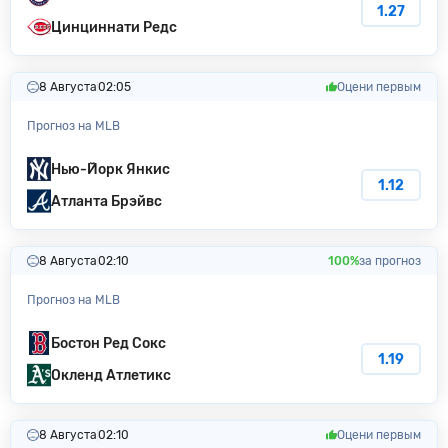
1.27
Цинциннати Редс
8 Августа
02:05
Оцени первым
Прогноз на MLB
Нью-Йорк Янкис
1.12
Атланта Брэйвс
8 Августа
02:10
100%
за прогноз
Прогноз на MLB
Бостон Ред Сокс
1.19
Окленд Атлетикс
8 Августа
02:10
Оцени первым