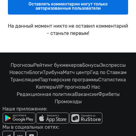
Оставлять комментарии могут только
авторизованные пользователи
На данный момент никто не оставил комментарий
- станьте первым!
Прогнозы
Рейтинг букмекеров
Бонусы
Экспрессы
Новости
Блоги
Трибуна
Матч центр
Гид по Ставкам
Трансляции
Партнерские программы
Статистика
Капперы
VIP прогнозы
О Нас
Редакционная политика
Вакансии
Фрибеты
Промокоды
Наше приложение:
Мы в социальных сетях: