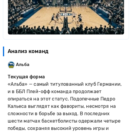
Анализ команд
Альба
Текущая форма
«Альба» — самый титулованный клуб Германии,
и в ББЛ Плей-офф команда продолжает
опираться на этот статус. Подопечные Педро
Кальеса выглядят как фавориты, несмотря на
сложности в борьбе за выход. В последних
шести матчах баскетболисты одержали четыре
победы, сохраняя высокий уровень игры и