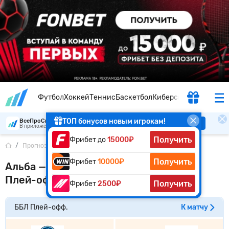
Футбол
Хоккей
Теннис
Баскетбол
Киберспорт
ТОП бонусов новым игрокам!
ВсеПроСпорт
Скачать
В приложении удобнее
Получить
Фрибет до
15000₽
Прогнозы
...
Альба - Вехта
Получить
Фрибет
10000₽
Альба — Фехта: прогноз на матч ББЛ
Плей-офф
Получить
Фрибет
2500₽
ББЛ Плей-офф.
К матчу