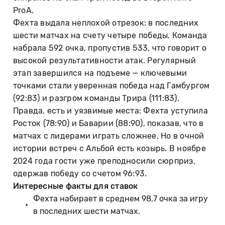
ProA.
Фехта выдала неплохой отрезок: в последних
шести матчах на счету четыре победы. Команда
набрала 592 очка, пропустив 533, что говорит о
высокой результативности атак. Регулярный
этап завершился на подъеме — ключевыми
точками стали уверенная победа над Гамбургом
(92:83) и разгром команды Трира (111:83).
Правда, есть и уязвимые места: Фехта уступила
Росток (78:90) и Баварии (88:90), показав, что в
матчах с лидерами играть сложнее. Но в очной
истории встреч с Альбой есть козырь. В ноябре
2024 года гости уже преподносили сюрприз,
одержав победу со счетом 96:93.
Интересные факты для ставок
Фехта набирает в среднем 98,7 очка за игру
в последних шести матчах.