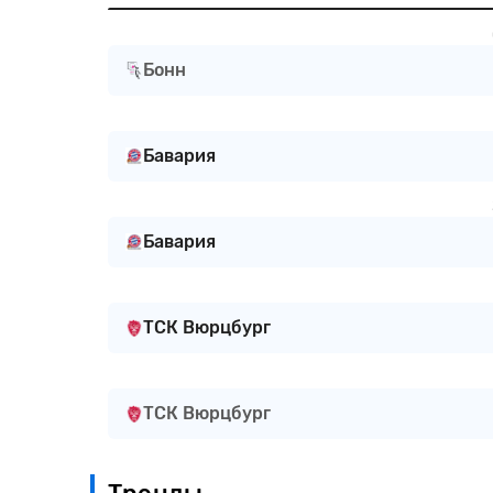
Бонн
Бавария
Бавария
ТСК Вюрцбург
ТСК Вюрцбург