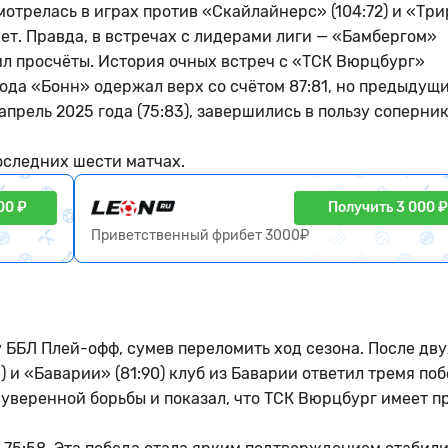
отрелась в играх против «Скайлайнерс» (104:72) и «Тр
кет. Правда, в встречах с лидерами лиги — «Бамбергом»
тил просчёты. История очных встреч с «ТСК Вюрцбург»
ода «Бонн» одержал верх со счётом 87:81, но предыдущ
 апрель 2025 года (75:83), завершились в пользу соперник
последних шести матчах.
00 ₽
Получить 3 000 ₽
Приветственный фрибет 3000₽
ББЛ Плей-офф, сумев переломить ход сезона. После дву
 и «Баварии» (81:90) клуб из Баварии ответил тремя по
 уверенной борьбы и показал, что ТСК Вюрцбург имеет п