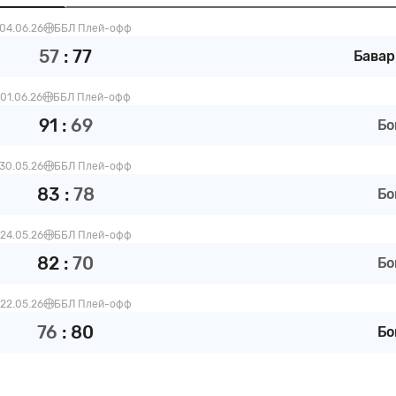
04.06.26
ББЛ Плей-офф
57
:
77
Бавар
01.06.26
ББЛ Плей-офф
91
:
69
Бо
30.05.26
ББЛ Плей-офф
83
:
78
Бо
24.05.26
ББЛ Плей-офф
82
:
70
Бо
22.05.26
ББЛ Плей-офф
76
:
80
Бо