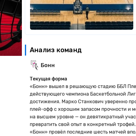
Анализ команд
Бонн
Текущая форма
«Бонн» вышел в решающую стадию ББЛ Плей
действующего чемпиона Баскетбольной Лиги
достижения. Марко Станкович уверенно про
плей-офф с хорошим запасом прочности и м
на высшем уровне — он девятикратный учас
превратить свой опыт в конкретный трофей.
«Бонн» провёл последние шесть матчей впо