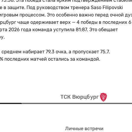
 75:58. Эта победа стала ярким подтверждением стабил
 в защите. Под руководством тренера Saso Filipovski
игровым процессом. Это особенно важно перед очной ду
рцбург чаще одерживает верх — 4 победы в последних 6
рта 2026 года команда уступила 81:87. Это обещает
у.
среднем набирает 79,3 очка, а пропускает 75,7.
% последних матчей остались за командой.
ТСК Вюрцбург
Личные встречи