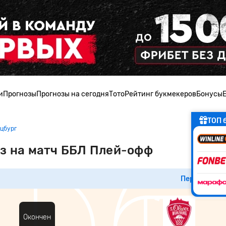
и
Прогнозы
Прогнозы на сегодня
Тото
Рейтинг букмекеров
Бонусы
ТОП 
рцбург
оз на матч ББЛ Плей-офф
Перейти к м
Окончен