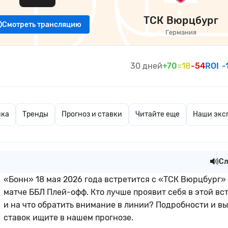
ТСК Вюрцбург
Смотреть трансляцию
Германия
30 дней
+70
=18
-54
ROI
-
ика
Тренды
Прогноз и ставки
Читайте еще
Наши экс
Сл
«Бонн» 18 мая 2026 года встретится с «ТСК Вюрцбург»
матче ББЛ Плей-офф. Кто лучше проявит себя в этой вс
и на что обратить внимание в линии? Подробности и в
ставок ищите в нашем прогнозе.