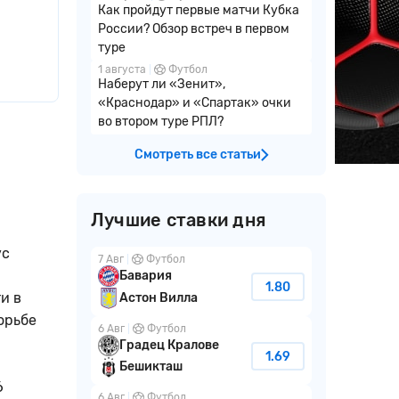
Как пройдут первые матчи Кубка
России? Обзор встреч в первом
туре
1 августа
Футбол
Наберут ли «Зенит»,
«Краснодар» и «Спартак» очки
во втором туре РПЛ?
Смотреть все статьи
Лучшие ставки дня
ус
7 Авг
Футбол
Бавария
1.80
и в
Астон Вилла
орьбе
6 Авг
Футбол
Градец Кралове
1.69
Бешикташ
6
6 Авг
Футбол