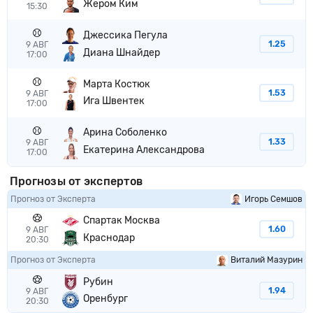
Жером Ким
15:30
Джессика Пегула
1.25
9 АВГ
Диана Шнайдер
17:00
Марта Костюк
1.53
9 АВГ
Ига Швентек
17:00
Арина Соболенко
1.33
9 АВГ
Екатерина Александрова
17:00
Прогнозы от экспертов
Прогноз от Эксперта
Игорь Семшов
Спартак Москва
1.60
9 АВГ
Краснодар
20:30
Прогноз от Эксперта
Виталий Мазурин
Рубин
1.94
9 АВГ
Оренбург
20:30