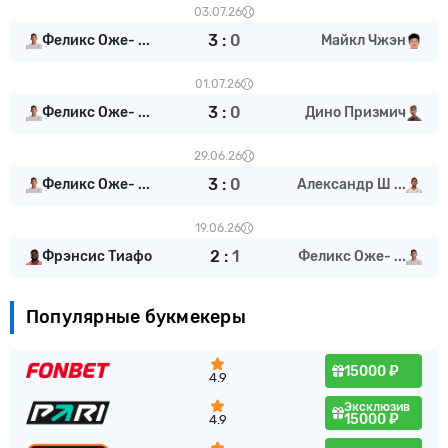
03.07.26
3
:
0
Феликс Оже- ...
Майкл Чжэн
01.07.26
3
:
0
Феликс Оже- ...
Дино Призмич
29.06.26
3
:
0
Феликс Оже- ...
Александр Ш ...
19.06.26
2
:
1
Фрэнсис Тиафо
Феликс Оже- ...
Популярные букмекеры
15000 ₽
4.9
Эксклюзив
15000 ₽
4.9