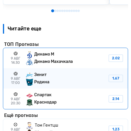
Читайте еще
ТОП Прогнозы
Динамо М
2.02
9 АВГ
Динамо Махачкала
14:30
Зенит
1.67
9 АВГ
Родина
17:00
Спартак
2.14
9 АВГ
Краснодар
20:30
Ещё прогнозы
Том Гентцш
1.23
9 АВГ