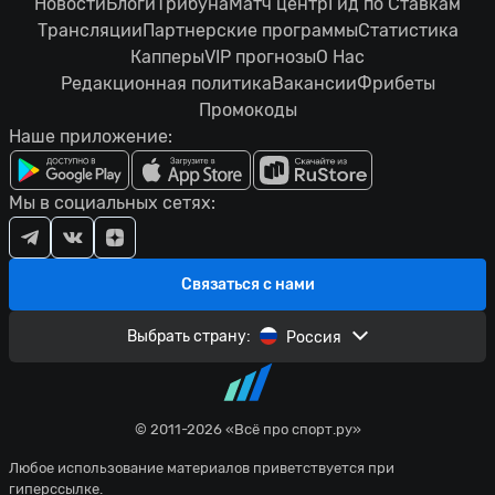
Новости
Блоги
Трибуна
Матч центр
Гид по Ставкам
Трансляции
Партнерские программы
Статистика
Капперы
VIP прогнозы
О Нас
Редакционная политика
Вакансии
Фрибеты
Промокоды
Наше приложение:
Мы в социальных сетях:
Связаться с нами
Выбрать страну:
Россия
© 2011-2026 «Всё про спорт.ру»
Любое использование материалов приветствуется при
гиперссылке.