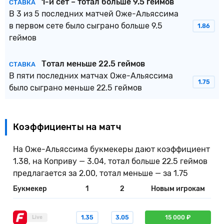
1-й сет – тотал больше 9.5 геймов
СТАВКА
В 3 из 5 последних матчей Оже-Альяссима
в первом сете было сыграно больше 9.5
1.86
геймов
Тотал меньше 22.5 геймов
СТАВКА
В пяти последних матчах Оже-Альяссима
1.75
было сыграно меньше 22.5 геймов
Коэффициенты на матч
На Оже-Альяссима букмекеры дают коэффициент
1.38, на Коприву — 3.04, тотал больше 22.5 геймов
предлагается за 2.00, тотал меньше — за 1.75
Букмекер
1
2
Новым игрокам
1.35
3.05
15 000 ₽
Live