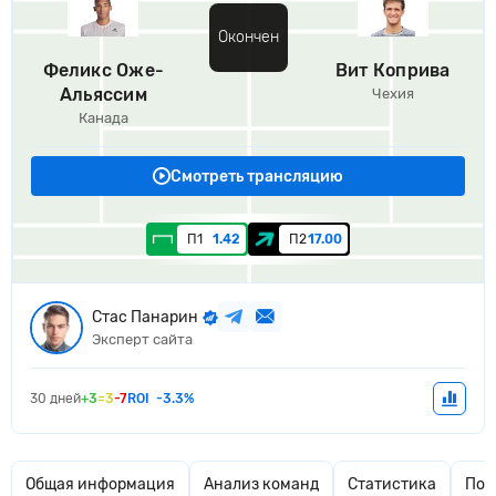
Окончен
Феликс Оже-
Вит Коприва
Альяссим
Чехия
Канада
Смотреть трансляцию
П1
1.42
П2
17.00
Стас Панарин
Эксперт сайта
30 дней
+3
=3
-7
ROI
-3.3%
Общая информация
Анализ команд
Статистика
Поп