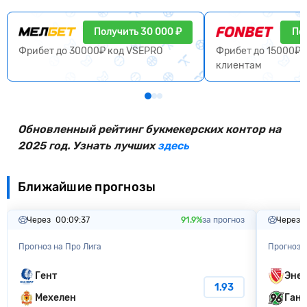
Получить 30 000 ₽
По
Фрибет до 30000₽ код VSEPRO
Фрибет до 15000₽ 
клиентам
Обновленный рейтинг букмекерских контор на
2025 год. Узнать лучших
здесь
Ближайшие прогнозы
Через
00:09:36
91.9%
за прогноз
Через
Прогноз на Про Лига
Прогноз 
Гент
Энер
1.93
Мехелен
Ган