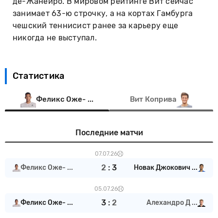
де-Жанейро. В мировом рейтинге Вит сейчас
занимает 63-ю строчку, а на кортах Гамбурга
чешский теннисист ранее за карьеру еще
никогда не выступал.
Статистика
Феликс Оже- ...
Вит Коприва
Последние матчи
07.07.26
2
:
3
Феликс Оже- ...
Новак Джокович ...
05.07.26
3
:
2
Феликс Оже- ...
Алехандро Д ...