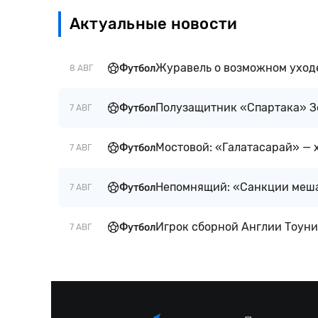
Актуальные новости
Журавель о возможном уходе
Футбол
8 АВГ
Полузащитник «Спартака» З
Футбол
7 АВГ
Мостовой: «Галатасарай» — 
Футбол
7 АВГ
Непомнящий: «Санкции меша
Футбол
7 АВГ
Игрок сборной Англии Тоуни
Футбол
7 АВГ