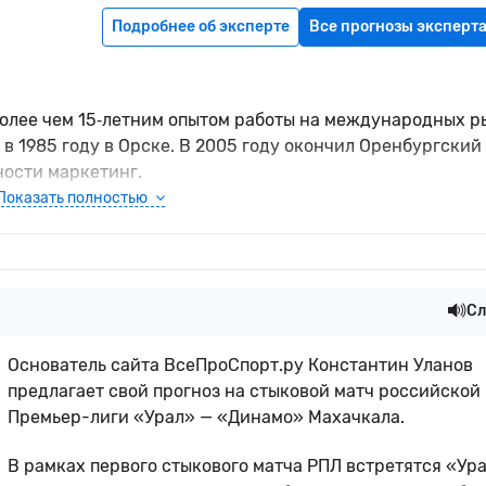
Подробнее об эксперте
Все прогнозы эксперта
более чем 15‑летним опытом работы на международных р
 в 1985 году в Орске. В 2005 году окончил Оренбургский
ности маркетинг.
Показать полностью
сскоязычных рынков в Betfair — крупнейшей бирже став
e, Rivalo, Catena Media, где курировал аффилиат‑маркет
о привлечения на рынках СНГ и Восточной Европы.
— спортивный сайт с аналитикой и прогнозами, который и
Сл
х посещаемых площадок о ставках на русском языке. Се
миллионной аудиторией, с акцентом на честность,
Основатель сайта ВсеПроСпорт.ру Константин Уланов
предлагает свой прогноз на стыковой матч российской
Премьер-лиги «Урал» — «Динамо» Махачкала.
ународной премии «Рейтинг Букмекеров», вручаемой л
ет спикером и автором экспертных колонок в профильны
В рамках первого стыкового матча РПЛ встретятся «Ур
ирования, маркетинговые тренды, аффилиат‑бизнес и