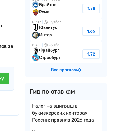
Брайтон
1.78
Рома
8 Авг
Футбол
о
Ювентус
1.65
Интер
8 Авг
Футбол
лов за
Фрайбург
1.72
Страсбург
Все прогнозы
ку
Гид по ставкам
Налог на выигрыш в
букмекерских конторах
России: правила 2026 года