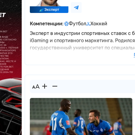
Эксперт
Компетенции:
Футбол
Хоккей
Эксперт в индустрии спортивных ставок с 
iGaming и спортивного маркетинга. Родился
государственный университет по специаль
С 2008 по 2012 год занимался развитием ру
Великобритании. Позже работал в bet‑at‑hom
локализацию и стратегии пользовательског
В 2012 году основал проект Vseprosport.ru 
личного хобби быстро вырос в одну из самы
Vseprosport — это независимое СМИ с много
ответственность и экспертность контента.
С 2021 года — постоянный член жюри межд
букмекерским брендам СНГ. Также выступа
изданиях, где комментирует новости регул