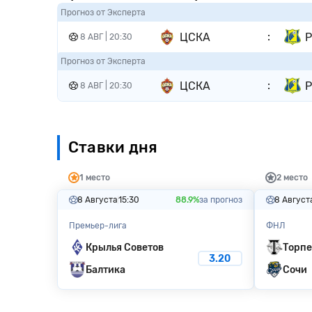
Прогноз от Эксперта
:
ЦСКА
Р
8 АВГ | 20:30
Прогноз от Эксперта
:
ЦСКА
Р
8 АВГ | 20:30
Ставки дня
1 место
2 место
8 Августа
15:30
88.9%
за прогноз
8 Август
Премьер-лига
ФНЛ
Крылья Советов
Торпе
3.20
Балтика
Сочи