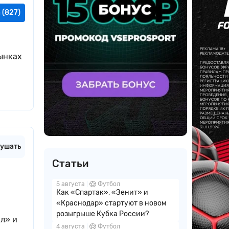
 (827)
ынках
ок
инг,
з
ушать
годня
Статьи
5 августа
Футбол
Как «Спартак», «Зенит» и
учшим
«Краснодар» стартуют в новом
розыгрыше Кубка России?
х
ал» и
4 августа
Футбол