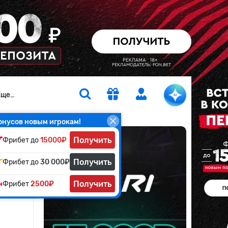
Еще…
онусов новым игрокам!
Получить
Фрибет до
15000₽
Получить
Фрибет до
30 000₽
Получить
Фрибет
2500₽