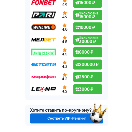
15000 ₽
4.9
Эксклюзив
15000 ₽
4.9
10000 ₽
4.8
Эксклюзив
30000 ₽
4.5
8000 ₽
4.5
200000 ₽
4.3
2500 ₽
4.2
3000 ₽
4.2
Хотите ставить по-крупному?
Смотреть VIP-Рейтинг