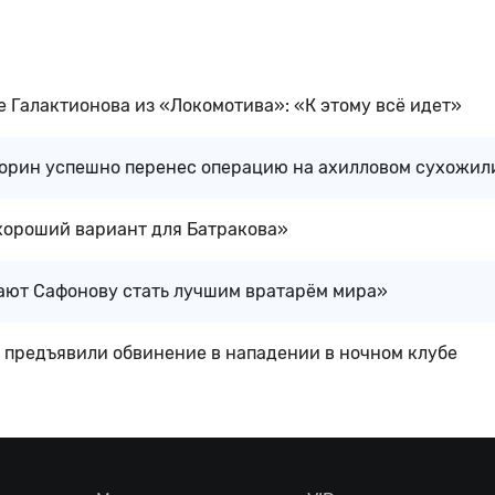
 Галактионова из «Локомотива»: «К этому всё идет»
орин успешно перенес операцию на ахилловом сухожил
хороший вариант для Батракова»
ют Сафонову стать лучшим вратарём мира»
 предъявили обвинение в нападении в ночном клубе