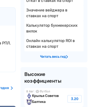
Откат в ставках на спорт
Значение вейджера в
ставках на спорт
Калькулятор букмекерских
вилок
Онлайн калькулятор ROI в
в РПЛ.
ставках на спорт
Читать весь гид
Высокие
коэффициенты
годня
8 Авг
Футбол
Крылья Советов
3.20
Балтика