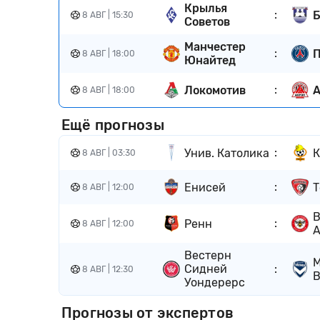
Крылья
:
Б
8 АВГ | 15:30
Советов
Манчестер
:
8 АВГ | 18:00
Юнайтед
:
Локомотив
А
8 АВГ | 18:00
Ещё прогнозы
:
Унив. Католика
К
8 АВГ | 03:30
:
Енисей
Т
8 АВГ | 12:00
B
:
Ренн
8 АВГ | 12:00
Вестерн
М
:
Сидней
8 АВГ | 12:30
В
Уондерерс
Прогнозы от экспертов