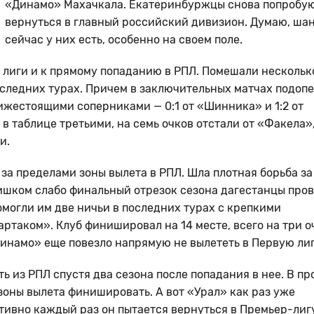
«Динамо» Махачкала. Екатеринбуржцы снова попробу
вернуться в главный российский дивизион. Думаю, ша
сейчас у них есть, особенно на своем поле.
й лиги и к прямому попаданию в РПЛ. Помешали нескольк
последних турах. Причем в заключительных матчах подоп
ижестоящими соперниками — 0:1 от «Шинника» и 1:2 от
 таблице третьими, на семь очков отстали от «Факела»
и.
за пределами зоны вылета в РПЛ. Шла плотная борьба за
ишком слабо финальный отрезок сезона дагестанцы пров
омогли им две ничьи в последних турах с крепкими
артаком». Клуб финишировал на 14 месте, всего на три о
Динамо» еще повезло напрямую не вылететь в Первую лиг
ь из РПЛ спустя два сезона после попадания в нее. В п
оны вылета финишировать. А вот «Урал» как раз уже
ктивно каждый раз он пытается вернуться в Премьер-лигу