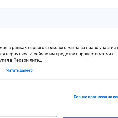
ая в рамках первого стыкового матча за право участия 
я вернуться. И сейчас им предстоит провести матчи с
пал в Первой лиге...
Читать далее
Больше прогнозов на се