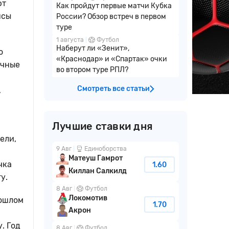
ют
Как пройдут первые матчи Кубка
нсы
России? Обзор встреч в первом
туре
1 августа
Футбол
Наберут ли «Зенит»,
о
«Краснодар» и «Спартак» очки
ечные
во втором туре РПЛ?
Смотреть все статьи
,
Лучшие ставки дня
ели,
9 Авг
Единоборства
Матеуш Гамрот
чка
1.60
Киллан Салкилд
у.
8 Авг
Футбол
Локомотив
рошлом
1.70
Акрон
. Год
8 Авг
Футбол