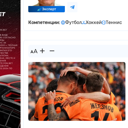
Эксперт
Компетенции:
Футбол
Хоккей
Теннис