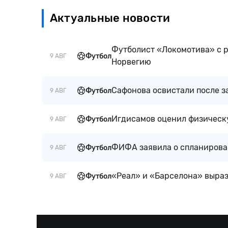
Актуальные новости
Футболист «Локомотива» с р
Футбол
9 АВГ
Норвегию
Сафонова освистали после 
Футбол
9 АВГ
Игдисамов оценил физическу
Футбол
9 АВГ
ФИФА заявила о спланирова
Футбол
9 АВГ
«Реал» и «Барселона» выраз
Футбол
9 АВГ