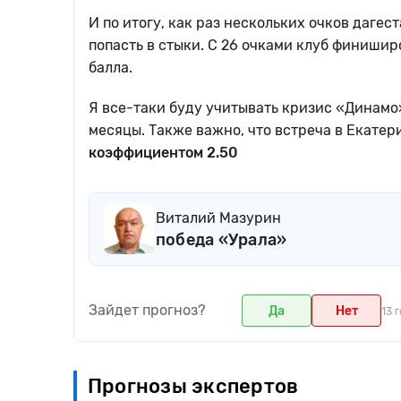
И по итогу, как раз нескольких очков дагес
попасть в стыки. С 26 очками клуб финиширо
балла.
Я все-таки буду учитывать кризис «Динамо
месяцы. Также важно, что встреча в Екатер
коэффициентом 2.50
Виталий Мазурин
победа «Урала»
Зайдет прогноз?
Да
Нет
13 
Прогнозы экспертов