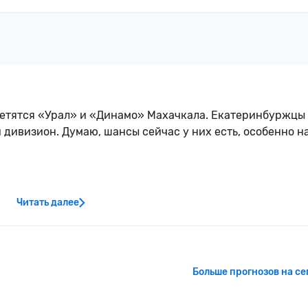
ретятся «Урал» и «Динамо» Махачкала. Екатеринбуржцы
дивизион. Думаю, шансы сейчас у них есть, особенно н
Читать далее
Больше прогнозов на се