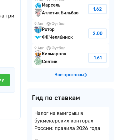
Марсель
1.62
Атлетик Бильбао
на три
9 Авг
Футбол
Ротор
2.00
ФK Челябинск
9 Авг
Футбол
Килмарнок
1.61
Селтик
Все прогнозы
ку
Гид по ставкам
Налог на выигрыш в
букмекерских конторах
России: правила 2026 года