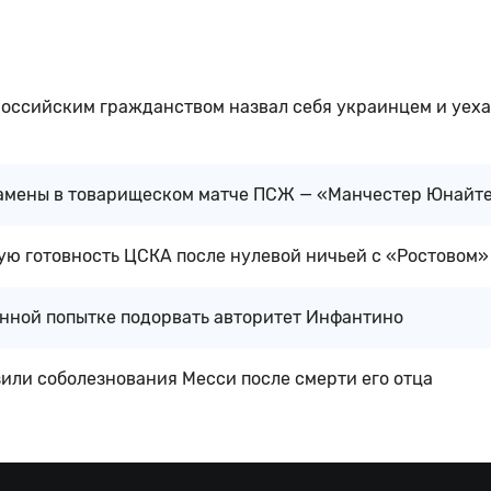
оссийским гражданством назвал себя украинцем и уеха
замены в товарищеском матче ПСЖ — «Манчестер Юнайт
ю готовность ЦСКА после нулевой ничьей с «Ростовом»
нной попытке подорвать авторитет Инфантино
или соболезнования Месси после смерти его отца