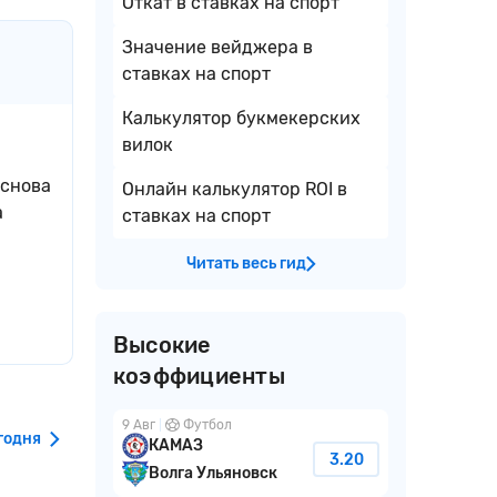
Откат в ставках на спорт
Значение вейджера в
ставках на спорт
Калькулятор букмекерских
вилок
 снова
Онлайн калькулятор ROI в
а
ставках на спорт
Читать весь гид
Высокие
коэффициенты
9 Авг
Футбол
годня
КАМАЗ
3.20
Волга Ульяновск