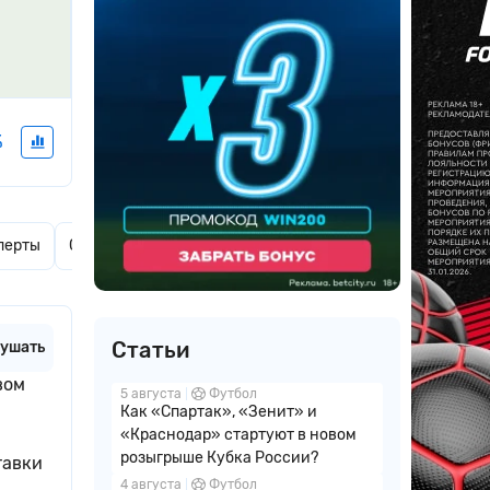
%
перты
Ставки дня
Актуальные новости
Комментарии
Статьи
ушать
вом
5 августа
Футбол
Как «Спартак», «Зенит» и
«Краснодар» стартуют в новом
розыгрыше Кубка России?
тавки
4 августа
Футбол