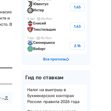
Ювентус
1.65
Интер
гнасио
нте и
8 Авг
Футбол
Енисей
сто. В
1.63
Текстильщик
7 Авг
Футбол
Сеннерьюск
2.16
Виборг
Все прогнозы
Гид по ставкам
Налог на выигрыш в
букмекерских конторах
...
России: правила 2026 года