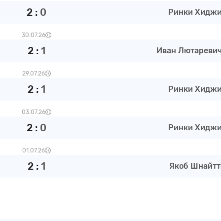
2
:
0
Ринки Хиджи 
30.07.26
2
:
1
Иван Лютаревич 
29.07.26
2
:
1
Ринки Хиджи 
03.07.26
2
:
0
Ринки Хиджи 
01.07.26
2
:
1
Якоб Шнайтт