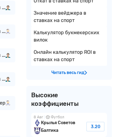
Откат в ставках на спорт
...
Значение вейджера в
ставках на спорт
...
Калькулятор букмекерских
вилок
Онлайн калькулятор ROI в
...
ставках на спорт
Читать весь гид
...
Высокие
ер
коэффициенты
8 Авг
Футбол
Крылья Советов
3.20
Балтика