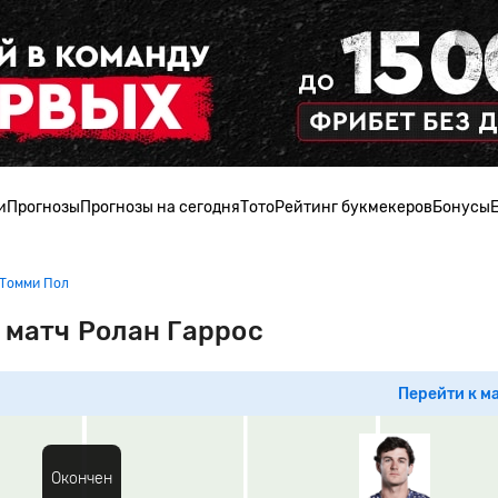
и
Прогнозы
Прогнозы на сегодня
Тото
Рейтинг букмекеров
Бонусы
 Томми Пол
 матч Ролан Гаррос
Перейти к м
Окончен