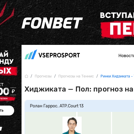
Новост
Прогнозы
Прогнозы на Теннис
Ринки Хидзиката -
Хиджиката — Пол: прогноз на
Ролан Гаррос. ATP.
Court 13