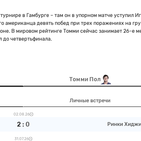
турнире в Гамбурге – там он в упорном матче уступил И
го американца девять побед при трех поражениях на гру
оне. В мировом рейтинге Томми сейчас занимает 26-е ме
л до четвертьфинала.
Томми Пол
Личные встречи
02.08.26
2
:
0
Ринки Хиджи 
31.07.26