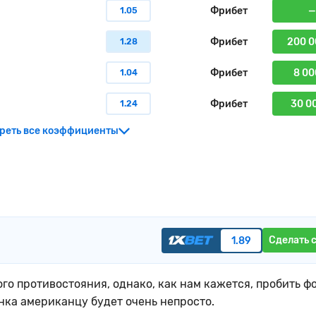
Фрибет
—
1.05
Фрибет
200 0
1.28
Фрибет
8 00
1.04
Фрибет
30 0
1.24
реть все коэффициенты
Сделать 
1.89
о противостояния, однако, как нам кажется, пробить ф
нка американцу будет очень непросто.