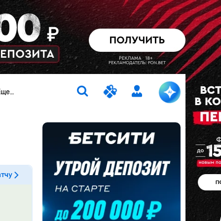
Еще…
атчу