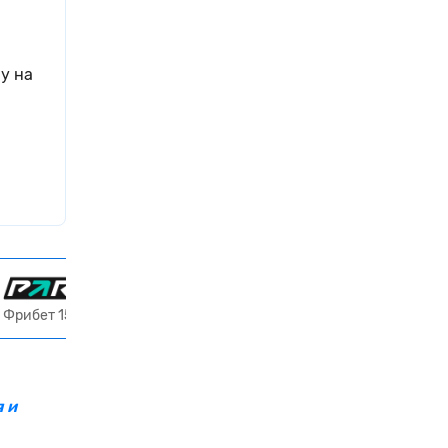
у на
Получить 15 000 ₽
Фрибет 15000 ₽ всем новым игрокам
 и