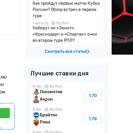
Как пройдут первые матчи Кубка
России? Обзор встреч в первом
туре
1 августа
Футбол
Наберут ли «Зенит»,
«Краснодар» и «Спартак» очки
во втором туре РПЛ?
Смотреть все статьи
Лучшие ставки дня
элю
ри
8 Авг
Футбол
лом
Локомотив
1.70
Акрон
8 Авг
Футбол
Брайтон
1.78
Рома
8 Авг
Футбол