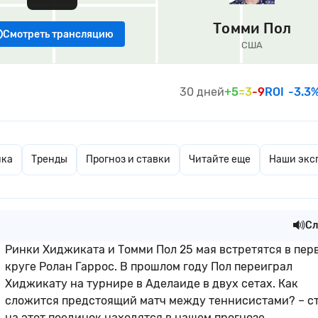
Томми Пол
Смотреть трансляцию
США
30 дней
+5
=3
-9
ROI
-3.3
ика
Тренды
Прогноз и ставки
Читайте еще
Наши экс
Сл
Ринки Хиджиката и Томми Пол 25 мая встретятся в пер
круге Ролан Гаррос. В прошлом году Пол переиграл
Хиджикату на турнире в Аделаиде в двух сетах. Как
сложится предстоящий матч между теннисистами? – с
на этот поединок находятся в нашем прогнозе.