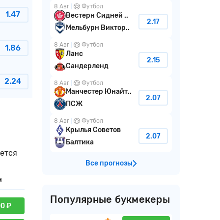
8 Авг
Футбол
1.47
Вестерн Сидней ..
2.17
Мельбурн Виктор..
8 Авг
Футбол
1.86
Ланс
2.15
Сандерленд
2.24
8 Авг
Футбол
Манчестер Юнайт..
2.07
ПСЖ
8 Авг
Футбол
Крылья Советов
2.07
Балтика
ается
Все прогнозы
м
Популярные букмекеры
00 ₽