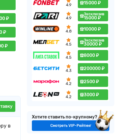
15000 ₽
4.9
Эксклюзив
15000 ₽
4.9
00 ₽
10000 ₽
4.8
0 ₽
Эксклюзив
30000 ₽
4.5
00 ₽
8000 ₽
4.5
200000 ₽
4.3
2500 ₽
4.2
3000 ₽
4.2
ставку
Хотите ставить по-крупному?
ору в
Смотреть VIP-Рейтинг