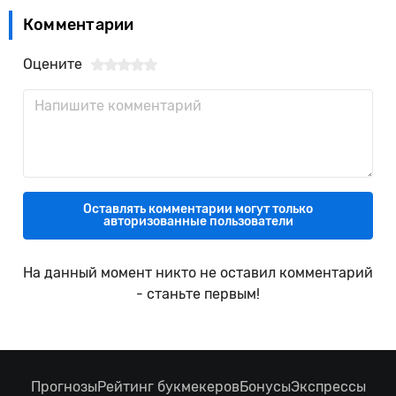
Комментарии
Оцените
Оставлять комментарии могут только
авторизованные пользователи
На данный момент никто не оставил комментарий
- станьте первым!
Прогнозы
Рейтинг букмекеров
Бонусы
Экспрессы