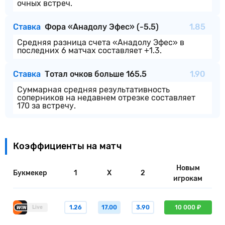
очных встреч.
Ставка
Фора «Анадолу Эфес» (-5.5)
1.85
Средняя разница счета «Анадолу Эфес» в
последних 6 матчах составляет +1.3.
Ставка
Тотал очков больше 165.5
1.90
Суммарная средняя результативность
соперников на недавнем отрезке составляет
170 за встречу.
Коэффициенты на матч
Новым
Букмекер
1
X
2
игрокам
1.26
17.00
3.90
10 000 ₽
Live