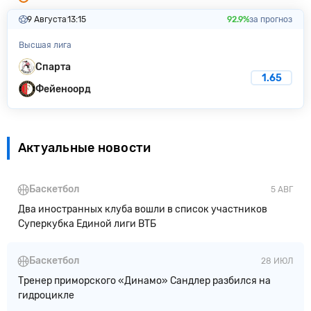
9 Августа
13:15
92.9%
за прогноз
Высшая лига
Спарта
1.65
Фейеноорд
Актуальные новости
Баскетбол
5 АВГ
Два иностранных клуба вошли в список участников
Суперкубка Единой лиги ВТБ
Баскетбол
28 ИЮЛ
Тренер приморского «Динамо» Сандлер разбился на
гидроцикле