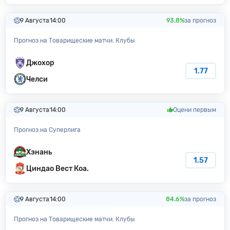
9 Августа
14:00
93.8%
за прогноз
Прогноз на Товарищеские матчи. Клубы
Джохор
1.77
Челси
9 Августа
14:00
Оцени первым
Прогноз на Суперлига
Хэнань
1.57
Циндао Вест Коа.
9 Августа
14:00
84.6%
за прогноз
Прогноз на Товарищеские матчи. Клубы