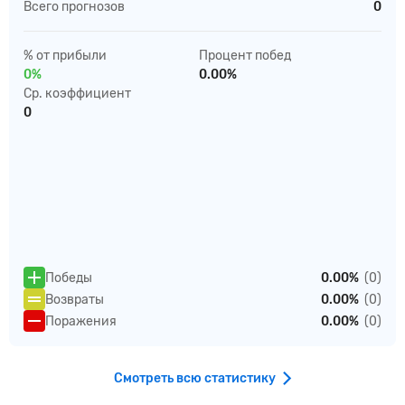
Всего прогнозов
0
% от прибыли
Процент побед
0%
0.00%
Ср. коэффициент
0
Победы
0.00%
(0)
Возвраты
0.00%
(0)
Поражения
0.00%
(0)
Смотреть всю статистику