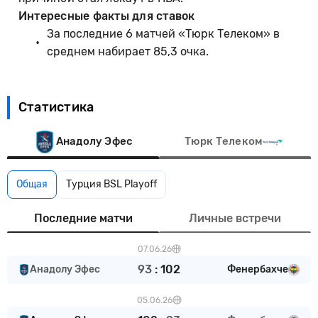
Интересные факты для ставок
За последние 6 матчей «Тюрк Телеком» в
среднем набирает 85,3 очка.
Статистика
Анадолу Эфес
Тюрк Телеком
Общая
Турция BSL Playoff
Последние матчи
Личные встречи
07.06.26
93
:
102
Анадолу Эфес
Фенербахче
05.06.26