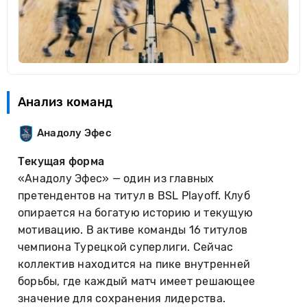
Анализ команд
Анадолу Эфес
Текущая форма
«Анадолу Эфес» — один из главных
претендентов на титул в BSL Playoff. Клуб
опирается на богатую историю и текущую
мотивацию. В активе команды 16 титулов
чемпиона Турецкой суперлиги. Сейчас
коллектив находится на пике внутренней
борьбы, где каждый матч имеет решающее
значение для сохранения лидерства.