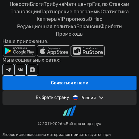
Новости
Блоги
Трибуна
Матч центр
Гид по Ставкам
Трансляции
Партнерские программы
Статистика
Капперы
VIP прогнозы
О Нас
Редакционная политика
Вакансии
Фрибеты
Промокоды
Наше приложение:
Мы в социальных сетях:
Связаться с нами
Выбрать страну:
Россия
© 2011-2026 «Всё про спорт.ру»
Любое использование материалов приветствуется при