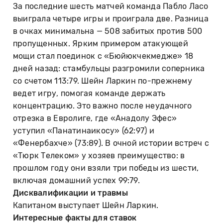
За последние шесть матчей команда Пабло Ласо
выиграла четыре игры и проиграла две. Разница
в очках минимальна — 508 забитых против 500
пропущенных. Ярким примером атакующей
мощи стал поединок с «Бюйюкчекмедже» 18
дней назад: стамбульцы разгромили соперника
со счетом 113:79. Шейн Ларкин по-прежнему
ведет игру, помогая команде держать
концентрацию. Это важно после неудачного
отрезка в Евролиге, где «Анадолу Эфес»
уступил «Панатинаикосу» (62:97) и
«Фенербахче» (73:89). В очной истории встреч с
«Тюрк Телеком» у хозяев преимущество: в
прошлом году они взяли три победы из шести,
включая домашний успех 99:79.
Дисквалификации и травмы
Капитаном выступает Шейн Ларкин.
Интересные факты для ставок