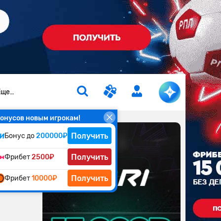
Еще…
онусов новым игрокам!
Получить
Бонус до
200000₽
Получить
Фрибет
2500₽
Получить
Фрибет
10000₽