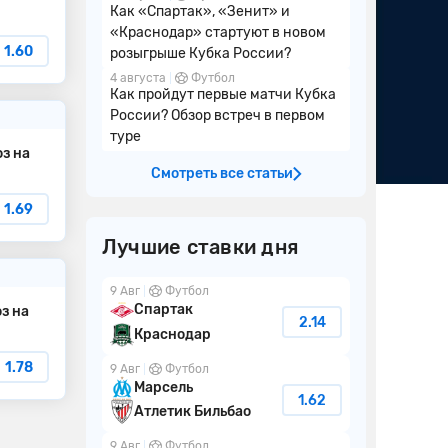
Как «Спартак», «Зенит» и
«Краснодар» стартуют в новом
1.60
розыгрыше Кубка России?
4 августа
Футбол
Как пройдут первые матчи Кубка
России? Обзор встреч в первом
туре
оз на
Смотреть все статьи
1.69
Лучшие ставки дня
9 Авг
Футбол
Спартак
з на
2.14
Краснодар
1.78
9 Авг
Футбол
Марсель
1.62
Атлетик Бильбао
9 Авг
Футбол