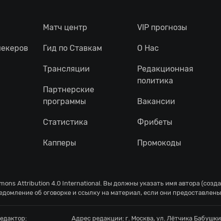
Матч центр
VIP прогнозы
мекеров
Гид по Ставкам
О Нас
Трансляции
Редакционная
политика
Партнерские
программы
Вакансии
Статистика
Фрибеты
Капперы
Промокоды
ons Attribution 4.0 International
. Вы должны указать имя автора (созд
едомление об оговорке и ссылку на материал, если они предоставлены
едактор:
Адрес редакции:
г. Москва, ул. Лётчика Бабушкин