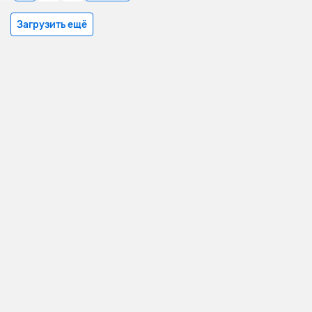
Загрузить ещё