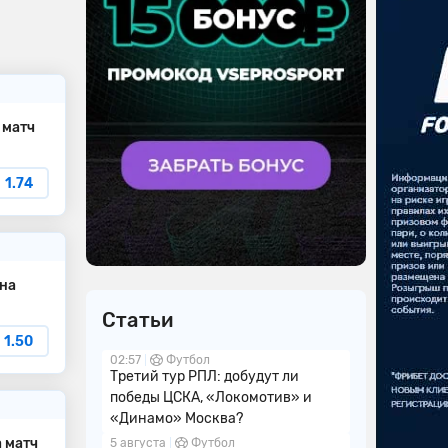
 матч
1.74
 на
Статьи
1.50
02:57
Футбол
Третий тур РПЛ: добудут ли
победы ЦСКА, «Локомотив» и
«Динамо» Москва?
а матч
5 августа
Футбол