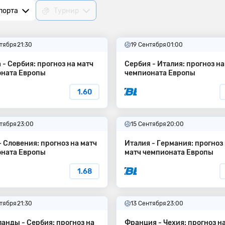
порта
Турнир
нтября
21:30
19 Сентября
01:00
 - Сербия: прогноз на матч
Сербия - Италия: прогноз на
ната Европы
чемпионата Европы
1.60
нтября
23:00
15 Сентября
20:00
– Словения: прогноз на матч
Италия - Германия: прогноз
ната Европы
матч чемпионата Европы
1.68
нтября
21:30
13 Сентября
23:00
анды - Сербия: прогноз на
Франция - Чехия: прогноз н