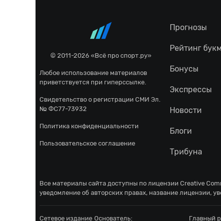
Прогнозы
Рейтинг бук
© 2011-2026 «Всё про спорт.ру»
Бонусы
Любое использование материалов
приветствуется при гиперссылке.
Экспрессы
Свидетельство о регистрации СМИ Эл.
№ ФС77-73932
Новости
Политика конфиденциальности
Блоги
Пользовательское соглашение
Трибуна
Все материалы сайта доступны по лицензии
Creative Comm
уведомление об авторских правах, название лицензии, ув
Сетевое издание
Основатель:
Главный р