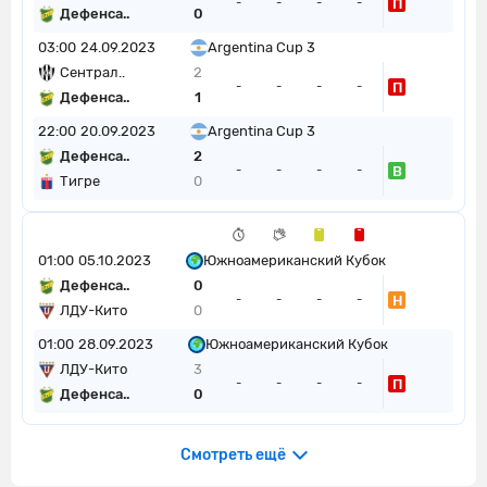
П
-
-
-
-
Дефенса..
0
03:00
24.09.2023
Argentina Cup 3
Сентрал..
2
П
-
-
-
-
Дефенса..
1
22:00
20.09.2023
Argentina Cup 3
Дефенса..
2
В
-
-
-
-
Тигре
0
01:00
05.10.2023
Южноамериканский Кубок
Дефенса..
0
Н
-
-
-
-
ЛДУ-Кито
0
01:00
28.09.2023
Южноамериканский Кубок
ЛДУ-Кито
3
П
-
-
-
-
Дефенса..
0
Смотреть ещё