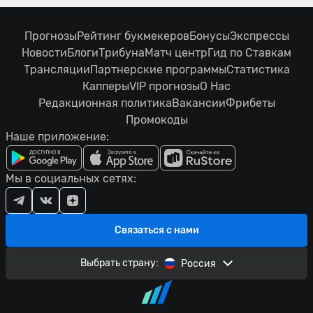
Прогнозы
Рейтинг букмекеров
Бонусы
Экспрессы
Новости
Блоги
Трибуна
Матч центр
Гид по Ставкам
Трансляции
Партнерские программы
Статистика
Капперы
VIP прогнозы
О Нас
Редакционная политика
Вакансии
Фрибеты
Промокоды
Наше приложение:
Мы в социальных сетях:
Связаться с нами
Выбрать страну:
Россия