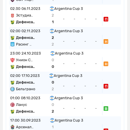
02:30
06.11.2023
Argentina Cup 3
Эстудиа..
2
П
-
-
-
-
Дефенса..
1
02:00
02.11.2023
Argentina Cup 3
Дефенса..
2
Н
-
-
-
-
Расинг ..
2
23:00
24.10.2023
Argentina Cup 3
Унион С..
0
Н
-
-
-
-
Дефенса..
0
02:00
17.10.2023
Argentina Cup 3
Дефенса..
0
П
-
-
-
-
Бельграно
2
01:00
08.10.2023
Argentina Cup 3
Ланус
0
В
-
-
-
-
Дефенса..
2
17:00
30.09.2023
Argentina Cup 3
Арсенал..
1