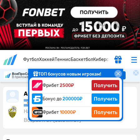
Футбол
Хоккей
Теннис
Баскетбол
Киберспорт
ТОП бонусов новым игрокам!
ВсеПроСпорт
Скачать
В приложении удобнее
Получить
Фрибет
2500₽
Андрес Риос
Получить
Бонус до
200000₽
Аргентина
Нападающий:
Депортиво Тачира
Получить
Фрибет
10000₽
Возраст:
37 (08.01.1989)