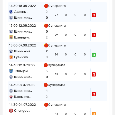
14:30
18.08.2022
Суперлига
Далянь ..
2
П
77
0
0
0
Шиичжиа..
0
15:00
12.08.2022
Суперлига
Шиичжиа..
0
П
29
0
0
0
Шаньдун..
2
15:00
07.08.2022
Суперлига
Шиичжиа..
2
В
24
0
0
0
Гуанчжо..
0
14:30
12.07.2022
Суперлига
Тяньцзи..
3
П
13
0
0
0
Шиичжиа..
0
14:30
07.07.2022
Суперлига
Шиичжиа..
1
П
-
-
-
-
Шэньчжэ..
2
14:30
04.07.2022
Суперлига
Chengdu..
1
Н
46
0
0
0