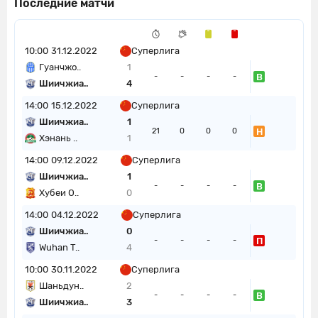
Последние матчи
10:00
31.12.2022
Суперлига
Гуанчжо..
1
В
-
-
-
-
Шиичжиа..
4
14:00
15.12.2022
Суперлига
Шиичжиа..
1
Н
21
0
0
0
Хэнань ..
1
14:00
09.12.2022
Суперлига
Шиичжиа..
1
В
-
-
-
-
Хубеи О..
0
14:00
04.12.2022
Суперлига
Шиичжиа..
0
П
-
-
-
-
Wuhan T..
4
10:00
30.11.2022
Суперлига
Шаньдун..
2
В
-
-
-
-
Шиичжиа..
3