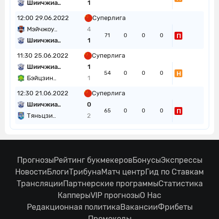
Шиичжиа..
1
12:00
29.06.2022
Суперлига
Мэйчжоу..
4
П
71
0
0
0
Шиичжиа..
1
11:30
25.06.2022
Суперлига
Шиичжиа..
1
Н
54
0
0
0
Бэйцзин..
1
12:30
21.06.2022
Суперлига
Шиичжиа..
0
П
65
0
0
0
Тяньцзи..
2
Прогнозы
Рейтинг букмекеров
Бонусы
Экспрессы
Новости
Блоги
Трибуна
Матч центр
Гид по Ставкам
Трансляции
Партнерские программы
Статистика
Капперы
VIP прогнозы
О Нас
Редакционная политика
Вакансии
Фрибеты
Промокоды