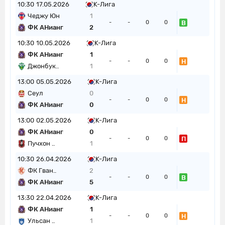
10:30
17.05.2026
K-Лига
Чеджу Юн
1
В
-
-
0
0
ФК АНианг
2
10:30
10.05.2026
K-Лига
ФК АНианг
1
Н
-
-
0
0
Джонбук..
1
13:00
05.05.2026
K-Лига
Сеул
0
Н
-
-
0
0
ФК АНианг
0
13:00
02.05.2026
K-Лига
ФК АНианг
0
П
-
-
0
0
Пучхон ..
1
10:30
26.04.2026
K-Лига
ФК Гван..
2
В
-
-
0
0
ФК АНианг
5
13:30
22.04.2026
K-Лига
ФК АНианг
1
Н
-
-
0
0
Ульсан ..
1