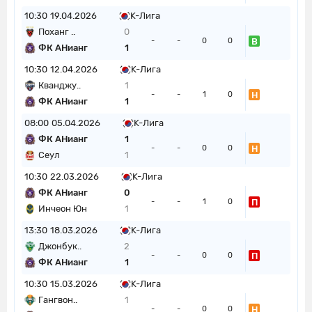
10:30
19.04.2026
K-Лига
Поханг ..
0
В
-
-
0
0
ФК АНианг
1
10:30
12.04.2026
K-Лига
Кванджу..
1
Н
-
-
1
0
ФК АНианг
1
08:00
05.04.2026
K-Лига
ФК АНианг
1
Н
-
-
0
0
Сеул
1
10:30
22.03.2026
K-Лига
ФК АНианг
0
П
-
-
1
0
Инчеон Юн
1
13:30
18.03.2026
K-Лига
Джонбук..
2
П
-
-
0
0
ФК АНианг
1
10:30
15.03.2026
K-Лига
Гангвон..
1
Н
-
-
0
0