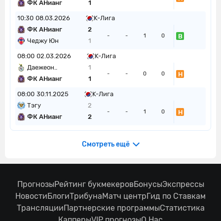
ФК АНианг
1
10:30
08.03.2026
K-Лига
ФК АНианг
2
В
-
-
1
0
Чеджу Юн
1
08:00
02.03.2026
K-Лига
Даежеон..
1
Н
-
-
0
0
ФК АНианг
1
08:00
30.11.2025
K-Лига
Тэгу
2
Н
-
-
1
0
ФК АНианг
2
Смотреть ещё
Прогнозы
Рейтинг букмекеров
Бонусы
Экспрессы
Новости
Блоги
Трибуна
Матч центр
Гид по Ставкам
Трансляции
Партнерские программы
Статистика
Капперы
VIP прогнозы
О Нас