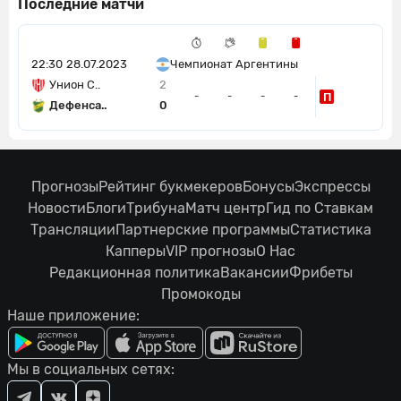
Последние матчи
22:30
28.07.2023
Чемпионат Аргентины
Унион С..
2
П
-
-
-
-
Дефенса..
0
Прогнозы
Рейтинг букмекеров
Бонусы
Экспрессы
Новости
Блоги
Трибуна
Матч центр
Гид по Ставкам
Трансляции
Партнерские программы
Статистика
Капперы
VIP прогнозы
О Нас
Редакционная политика
Вакансии
Фрибеты
Промокоды
Наше приложение:
Мы в социальных сетях: