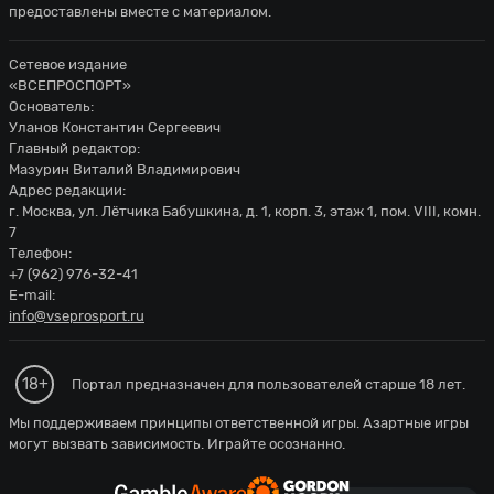
предоставлены вместе с материалом.
Сетевое издание
«ВСЕПРОСПОРТ»
Основатель:
Уланов Константин Сергеевич
Главный редактор:
Мазурин Виталий Владимирович
Адрес редакции:
г. Москва, ул. Лётчика Бабушкина, д. 1, корп. 3, этаж 1, пом. VIII, комн.
7
Телефон:
+7 (962) 976-32-41
E-mail:
info@vseprosport.ru
18+
Портал предназначен для пользователей старше 18 лет.
Мы поддерживаем принципы ответственной игры. Азартные игры
могут вызвать зависимость. Играйте осознанно.