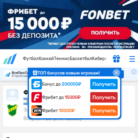
Футбол
Хоккей
Теннис
Баскетбол
Киберспорт
ТОП бонусов новым игрокам!
ВсеПроСпорт
Скачать
В приложении удобнее
Получить
Бонус до
200000₽
Факундо Оделло
Получить
Фрибет до
15000₽
Аргентина
Защитник:
Дефенса и Хустисия
Получить
Фрибет
10000₽
Возраст:
23 (21.04.2003)