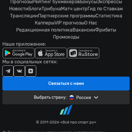
Прогнозы
Рейтинг букмекеров
Бонусы
Экспрессы
Новости
Блоги
Трибуна
Матч центр
Гид по Ставкам
Трансляции
Партнерские программы
Статистика
Капперы
VIP прогнозы
О Нас
Редакционная политика
Вакансии
Фрибеты
Промокоды
Наше приложение:
Мы в социальных сетях:
Связаться с нами
Выбрать страну:
Россия
© 2011-2026 «Всё про спорт.ру»