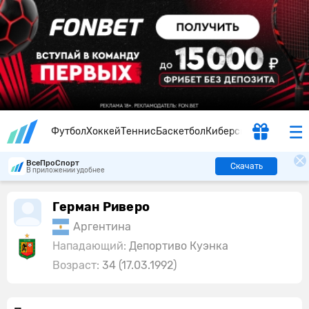
Футбол
Хоккей
Теннис
Баскетбол
Киберспорт
ВсеПроСпорт
Скачать
В приложении удобнее
Герман Риверо
Аргентина
Нападающий:
Депортиво Куэнка
Возраст:
34 (17.03.1992)