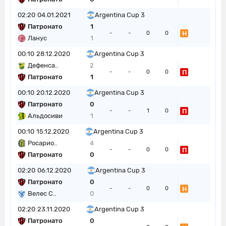
02:20
04.01.2021
Argentina Cup 3
Патронато
1
Н
-
-
0
0
Ланус
1
00:10
28.12.2020
Argentina Cup 3
Дефенса..
2
П
-
-
0
0
Патронато
1
00:10
20.12.2020
Argentina Cup 3
Патронато
0
П
-
-
1
0
Альдосиви
1
00:10
15.12.2020
Argentina Cup 3
Росарио..
4
П
-
-
0
0
Патронато
0
02:20
06.12.2020
Argentina Cup 3
Патронато
0
Н
-
-
0
0
Велес С..
0
02:20
23.11.2020
Argentina Cup 3
Патронато
0