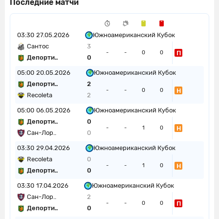
Последние матчи
03:30
27.05.2026
Южноамериканский Кубок
Сантос
3
П
-
-
0
0
Депорти..
0
05:00
20.05.2026
Южноамериканский Кубок
Депорти..
2
Н
-
-
0
0
Recoleta
2
05:00
06.05.2026
Южноамериканский Кубок
Депорти..
0
Н
-
-
1
0
Сан-Лор..
0
03:30
29.04.2026
Южноамериканский Кубок
Recoleta
0
Н
-
-
1
0
Депорти..
0
03:30
17.04.2026
Южноамериканский Кубок
Сан-Лор..
2
П
-
-
0
0
Депорти..
0