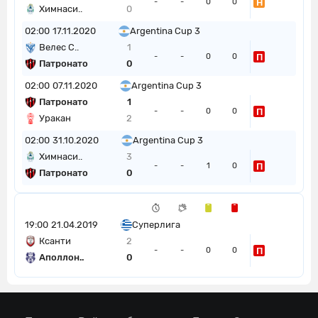
Н
-
-
0
0
Химнаси..
0
02:00
17.11.2020
Argentina Cup 3
Велес С..
1
П
-
-
0
0
Патронато
0
02:00
07.11.2020
Argentina Cup 3
Патронато
1
П
-
-
0
0
Уракан
2
02:00
31.10.2020
Argentina Cup 3
Химнаси..
3
П
-
-
1
0
Патронато
0
19:00
21.04.2019
Суперлига
Ксанти
2
П
-
-
0
0
Аполлон..
0