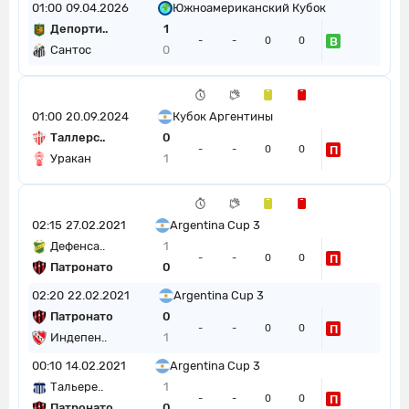
01:00
09.04.2026
Южноамериканский Кубок
Депорти..
1
В
-
-
0
0
Сантос
0
01:00
20.09.2024
Кубок Аргентины
Таллерс..
0
П
-
-
0
0
Уракан
1
02:15
27.02.2021
Argentina Cup 3
Дефенса..
1
П
-
-
0
0
Патронато
0
02:20
22.02.2021
Argentina Cup 3
Патронато
0
П
-
-
0
0
Индепен..
1
00:10
14.02.2021
Argentina Cup 3
Тальере..
1
П
-
-
0
0
Патронато
0