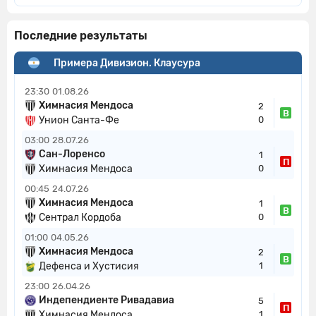
Последние результаты
Примера Дивизион. Клаусура
23:30
01.08.26
Химнасия Мендоса
2
В
Унион Санта-Фе
0
03:00
28.07.26
Сан-Лоренсо
1
П
Химнасия Мендоса
0
00:45
24.07.26
Химнасия Мендоса
1
В
Сентрал Кордоба
0
01:00
04.05.26
Химнасия Мендоса
2
В
Дефенса и Хустисия
1
23:00
26.04.26
Индепендиенте Ривадавиа
5
П
Химнасия Мендоса
1