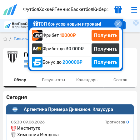
Футбол
Хоккей
Теннис
Баскетбол
Киберспорт
ТОП бонусов новым игрокам!
ВсеПроСпорт
Скачать
В приложении удобнее
Получить
Фрибет
10000₽
Гимназиа Мендоза
Получить
Фрибет до
30 000₽
Гимназиа Мендоза
Получить
Бонус до
200000₽
Аргентина
Обзор
Результаты
Календарь
Состав
Сегодня
Аргентина Примера Дивизион. Клаусура
03:30
09.08.2026
Прогнозов
0
Институто
Химнасия Мендоса