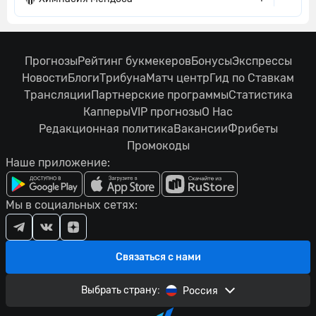
Прогнозы
Рейтинг букмекеров
Бонусы
Экспрессы
Новости
Блоги
Трибуна
Матч центр
Гид по Ставкам
Трансляции
Партнерские программы
Статистика
Капперы
VIP прогнозы
О Нас
Редакционная политика
Вакансии
Фрибеты
Промокоды
Наше приложение:
Мы в социальных сетях:
Связаться с нами
Выбрать страну:
Россия