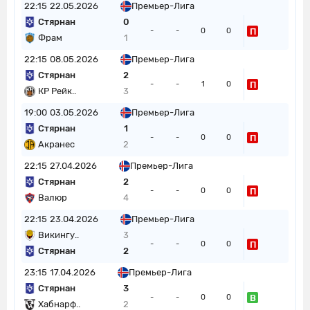
22:15
22.05.2026
Премьер-Лига
Стярнан
0
П
-
-
0
0
Фрам
1
22:15
08.05.2026
Премьер-Лига
Стярнан
2
П
-
-
1
0
КР Рейк..
3
19:00
03.05.2026
Премьер-Лига
Стярнан
1
П
-
-
0
0
Акранес
2
22:15
27.04.2026
Премьер-Лига
Стярнан
2
П
-
-
0
0
Валюр
4
22:15
23.04.2026
Премьер-Лига
Викингу..
3
П
-
-
0
0
Стярнан
2
23:15
17.04.2026
Премьер-Лига
Стярнан
3
В
-
-
0
0
Хабнарф..
2