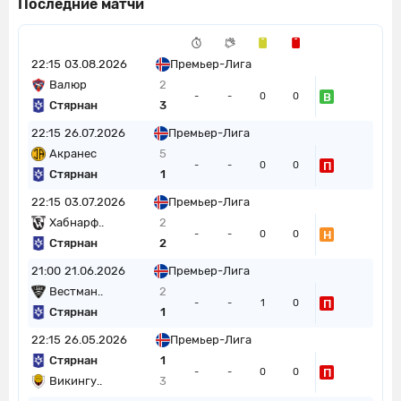
Последние матчи
22:15
03.08.2026
Премьер-Лига
Валюр
2
В
-
-
0
0
Стярнан
3
22:15
26.07.2026
Премьер-Лига
Акранес
5
П
-
-
0
0
Стярнан
1
22:15
03.07.2026
Премьер-Лига
Хабнарф..
2
Н
-
-
0
0
Стярнан
2
21:00
21.06.2026
Премьер-Лига
Вестман..
2
П
-
-
1
0
Стярнан
1
22:15
26.05.2026
Премьер-Лига
Стярнан
1
П
-
-
0
0
Викингу..
3