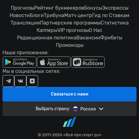
Прогнозы
Рейтинг букмекеров
Бонусы
Экспрессы
Новости
Блоги
Трибуна
Матч центр
Гид по Ставкам
Трансляции
Партнерские программы
Статистика
Капперы
VIP прогнозы
О Нас
Редакционная политика
Вакансии
Фрибеты
Промокоды
Наше приложение:
Мы в социальных сетях:
Связаться с нами
Выбрать страну:
Россия
© 2011-2026 «Всё про спорт.ру»