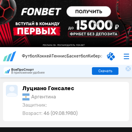
Футбол
Хоккей
Теннис
Баскетбол
Киберспорт
ВсеПроСпорт
Скачать
В приложении удобнее
Луциано Гонсалес
Аргентина
Защитник:
Возраст:
46 (09.08.1980)