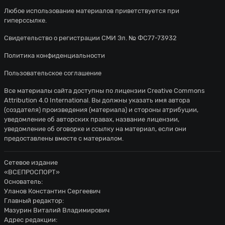
Любое использование материалов приветствуется при
гиперссылке.
Свидетельство о регистрации СМИ Эл. № ФС77-73932
Политика конфиденциальности
Пользовательское соглашение
Все материалы сайта доступны по лицензии
Creative Commons
Attribution 4.0 International
. Вы должны указать имя автора
(создателя) произведения (материала) и стороны атрибуции,
уведомление об авторских правах, название лицензии,
уведомление об оговорке и ссылку на материал, если они
предоставлены вместе с материалом.
Сетевое издание
«ВСЕПРОСПОРТ»
Основатель:
Уланов Константин Сергеевич
Главный редактор:
Мазурин Виталий Владимирович
Адрес редакции: