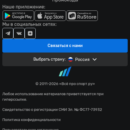
Наше приложение:
Мы в социальных сетях:
Связаться с нами
Выбрать страну:
Россия
© 2011-2026 «Всё про спорт.ру»
Любое использование материалов приветствуется при
гиперссылке.
Свидетельство о регистрации СМИ Эл. № ФС77-73932
Политика конфиденциальности
Пользовательское соглашение