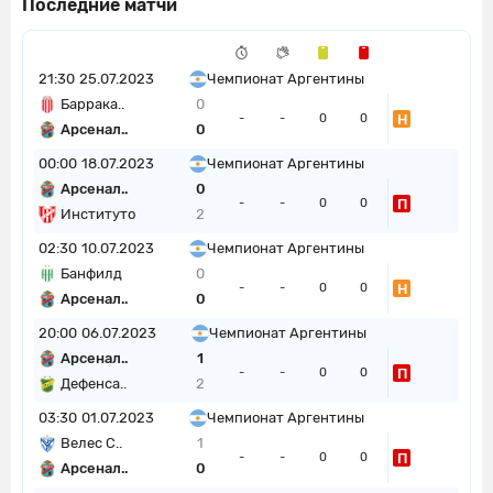
Последние матчи
21:30
25.07.2023
Чемпионат Аргентины
Баррака..
0
Н
-
-
0
0
Арсенал..
0
00:00
18.07.2023
Чемпионат Аргентины
Арсенал..
0
П
-
-
0
0
Институто
2
02:30
10.07.2023
Чемпионат Аргентины
Банфилд
0
Н
-
-
0
0
Арсенал..
0
20:00
06.07.2023
Чемпионат Аргентины
Арсенал..
1
П
-
-
0
0
Дефенса..
2
03:30
01.07.2023
Чемпионат Аргентины
Велес С..
1
П
-
-
0
0
Арсенал..
0