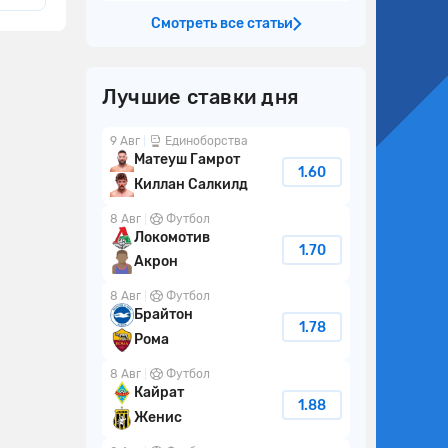
Смотреть все статьи
Лучшие ставки дня
9 Авг
Единоборства
Матеуш Гамрот
1.60
Киллан Салкилд
8 Авг
Футбол
Локомотив
1.70
Акрон
8 Авг
Футбол
Брайтон
1.78
Рома
8 Авг
Футбол
Кайрат
1.88
Женис