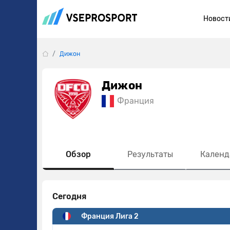
Новост
Дижон
Дижон
Франция
Обзор
Результаты
Календ
Сегодня
Франция Лига 2