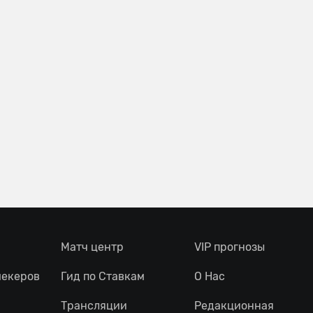
Матч центр
VIP прогнозы
мекеров
Гид по Ставкам
О Нас
Трансляции
Редакционная