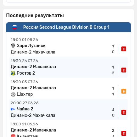
Последние результаты
Россия Second League Division B Group 1
18:00
01.08.26
Заря Луганск
1
П
Динамо-2 Махачкала
0
18:30
26.07.26
Динамо-2 Махачкала
1
П
Ростов 2
2
18:30
05.07.26
Динамо-2 Махачкала
1
Н
Шахтер
1
20:00
27.06.26
Чайка 2
3
П
Динамо-2 Махачкала
0
18:00
21.06.26
Динамо-2 Махачкала
2
П
Кызылташ
3