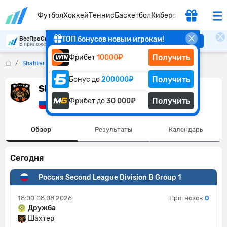
Футбол
Хоккей
Теннис
Баскетбол
Киберспорт
ТОП бонусов новым игрокам!
ВсеПроСпорт
Скачать
В приложении удобнее
Получить
Фрибет
10000₽
Shahter
Получить
Бонус до
200000₽
Shahter
Получить
Фрибет до
30 000₽
Россия
Обзор
Результаты
Календарь
Сегодня
Россия Second League Division B Group 1
18:00
08.08.2026
Прогнозов
0
Дружба
Шахтер