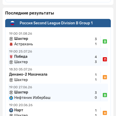
Последние результаты
Россия Second League Division B Group 1
19:00
01.08.26
Шахтер
3
В
Астрахань
1
19:00
25.07.26
Победа
4
П
Шахтер
3
18:30
05.07.26
Динамо-2 Махачкала
1
Н
Шахтер
1
19:00
27.06.26
Шахтер
3
В
Нефтяник Избербаш
0
19:00
20.06.26
Нарт
1
Н
Шахтер
1