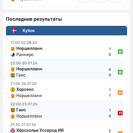
Последние результаты
Кубок
17:00
02.08.26
Норшелланн
1
В
Раннерс
0
22:00
30.07.26
Норшелланн
6
В
Гаис
0
21:00
26.07.26
Хорсенс
1
Н
Норшелланн
1
22:00
23.07.26
Гаис
1
П
Норшелланн
0
21:30
21.07.26
Хёрсхольм Уссерод ИК
2