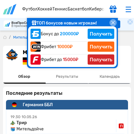
Футбол
Хоккей
Теннис
Баскетбол
Киберспорт
ТОП бонусов новым игрокам!
ВсеПроСпорт
Скачать
В приложении удобнее
Получить
Бонус до
200000₽
Мительдойче
Получить
Фрибет
10000₽
Мительдойче
Получить
Фрибет до
15000₽
Германия
Обзор
Результаты
Календарь
Последние результаты
Германия ББЛ
19:30
10.05.26
Трир
П
Мительдойче