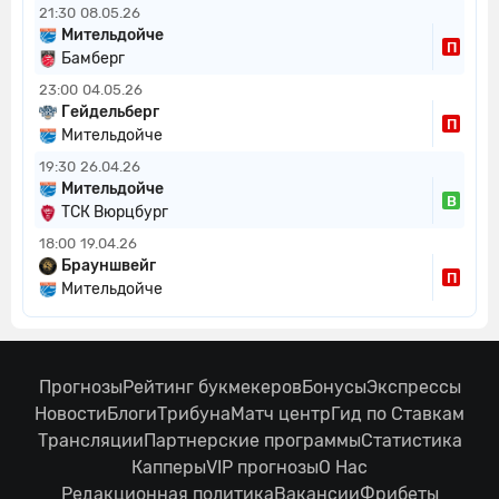
21:30
08.05.26
Мительдойче
П
Бамберг
23:00
04.05.26
Гейдельберг
П
Мительдойче
19:30
26.04.26
Мительдойче
В
ТСК Вюрцбург
18:00
19.04.26
Брауншвейг
П
Мительдойче
Прогнозы
Рейтинг букмекеров
Бонусы
Экспрессы
Новости
Блоги
Трибуна
Матч центр
Гид по Ставкам
Трансляции
Партнерские программы
Статистика
Капперы
VIP прогнозы
О Нас
Редакционная политика
Вакансии
Фрибеты