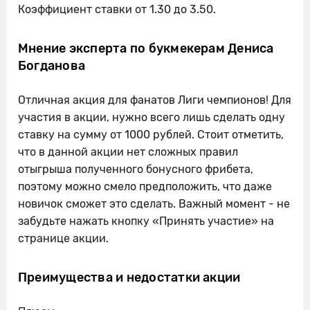
Коэффициент ставки от 1.30 до 3.50.
Мнение эксперта по букмекерам Дениса
Богданова
Отличная акция для фанатов Лиги чемпионов! Для
участия в акции, нужно всего лишь сделать одну
ставку на сумму от 1000 рублей. Стоит отметить,
что в данной акции нет сложных правил
отыгрыша полученного бонусного фрибета,
поэтому можно смело предположить, что даже
новичок сможет это сделать. Важный момент - не
забудьте нажать кнопку «Принять участие» на
странице акции.
Преимущества и недостатки акции