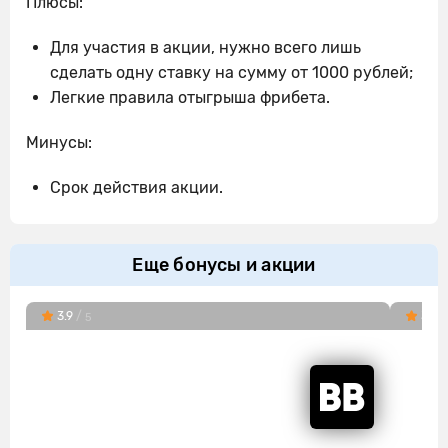
Плюсы:
Для участия в акции, нужно всего лишь
сделать одну ставку на сумму от 1000 рублей;
Легкие правила отыгрыша фрибета.
Минусы:
Срок действия акции.
Еще бонусы и акции
3.9
/
3.9
5
Акции
Акции
Участвуй в акции BETBOOM и забирай
BETBOO
новую форму «Л...
фрибет
Получить бонус
Получ