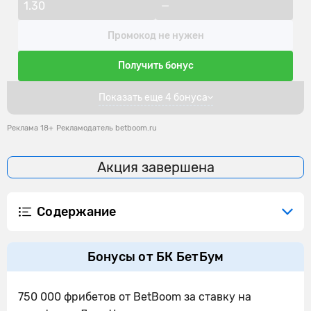
1.30
—
Промокод не нужен
Получить бонус
Показать еще 4 бонусa
Реклама 18+
Рекламодатель betboom.ru
Акция завершена
Содержание
Бонусы от БК БетБум
Бонусы от БК БетБум
Как принять участие в акции
Как отыграть
750 000 фрибетов от BetBoom за ставку на
Мнение эксперта по букмекерам Дениса