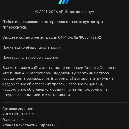
© 2011-2026 «Всё про спорт.ру»
Любое использование материалов приветствуется при
гиперссылке.
Свидетельство о регистрации СМИ Эл. № ФС77-73932
Политика конфиденциальности
Пользовательское соглашение
Все материалы сайта доступны по лицензии
Creative Commons
Attribution 4.0 International
. Вы должны указать имя автора
(создателя) произведения (материала) и стороны атрибуции,
уведомление об авторских правах, название лицензии,
уведомление об оговорке и ссылку на материал, если они
предоставлены вместе с материалом.
Сетевое издание
«ВСЕПРОСПОРТ»
Основатель:
Уланов Константин Сергеевич