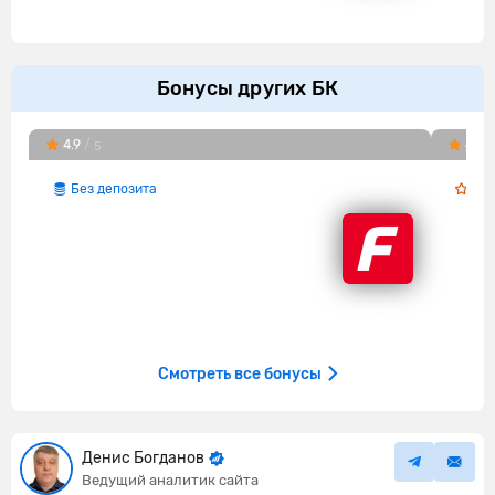
Бонусы других БК
4.9
/
4.9
5
Без депозита
Эк
Фрибеты
Фриб
15 000 ₽
15 
Фрибет до 15000₽ всем новым клиентам
Фрибет
Активировать промокод
Актив
Смотреть все бонусы
Денис Богданов
Ведущий аналитик сайта