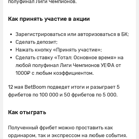
полуфинал Лиги Чемпионов.
Богданова
Преимущества и недостатки акции
Еще бонусы и акции
Как принять участие в акции
Бонусы других БК
Оставить отзыв о бонусах
Зарегистрироваться или авторизоваться в БК;
Сделать депозит;
Нажать кнопку «Принять участие»;
Сделать ставку «Тотал: Основное время» на
любой полуфинал Лиги Чемпионов УЕФА от
1000₽ с любым коэффициентом.
12 мая BetBoom подведет итоги и разыграет 5
фрибетов по 100 000 и 50 фрибетов по 5 000.
Как отыграть
Полученный фрибет можно проставить как
ординаром, так и экспрессом на любые события.