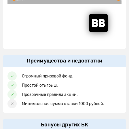
5
Акции
20
Гарантированные фрибеты от BETBOOM за
Кешбэк
посещаемост...
Получить бонус
Получ
Преимущества и недостатки
Огромный призовой фонд.
Простой отыгрыш.
Прозрачные правила акции.
Минимальная сумма ставки 1000 рублей.
Бонусы других БК