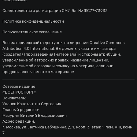
Свидетельство о регистрации СМИ Эл. № ФС77-73932
Политика конфиденциальности
Пользовательское соглашение
Все материалы сайта доступны по лицензии
Creative Commons
Attribution 4.0 International
. Вы должны указать имя автора
(создателя) произведения (материала) и стороны атрибуции,
уведомление об авторских правах, название лицензии,
уведомление об оговорке и ссылку на материал, если они
предоставлены вместе с материалом.
Сетевое издание
«ВСЕПРОСПОРТ»
Основатель:
Уланов Константин Сергеевич
Главный редактор:
Мазурин Виталий Владимирович
Адрес редакции:
г. Москва, ул. Лётчика Бабушкина, д. 1, корп. 3, этаж 1, пом. VIII, комн.
7