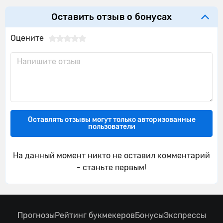
Оставить отзыв о бонусах
Оцените
Оставлять отзывы могут только авторизованные
пользователи
На данный момент никто не оставил комментарий
- станьте первым!
Прогнозы
Рейтинг букмекеров
Бонусы
Экспрессы