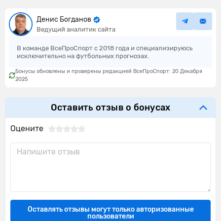
Денис Богданов
Ведущий аналитик сайта
В команде ВсеПроСпорт с 2018 года и специализируюсь
исключительно на футбольных прогнозах.
Бонусы обновлены и проверены редакцией ВсеПроСпорт: 20 Декабря
2025
Оставить отзыв о бонусах
Оцените
Оставлять отзывы могут только авторизованные
пользователи