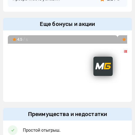
Еще бонусы и акции
4.5
/
4.5
5
Де
Акции
Фрибеты
100
Бонус на экспресс от Мелбет
Фрибет
рожден
Получить бонус
Получ
Преимущества и недостатки
Простой отыгрыш.