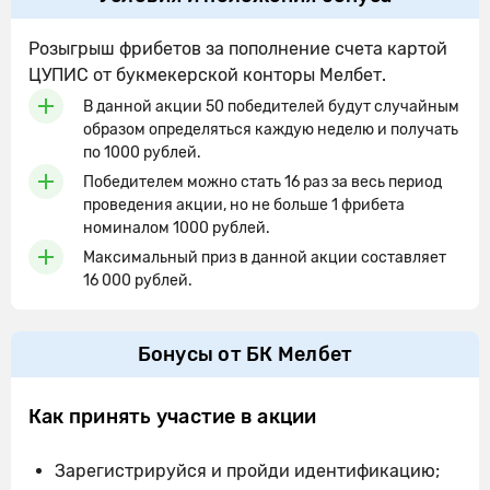
Бонусы от БК Мелбет
Как принять участие в акции
Розыгрыш фрибетов за пополнение счета картой
Как отыграть
ЦУПИС от букмекерской конторы Мелбет.
Рейтинг бонуса и экспертное мнение
В данной акции 50 победителей будут случайным
Еще бонусы и акции
образом определяться каждую неделю и получать
Преимущества и недостатки
по 1000 рублей.
Бонусы других БК
Победителем можно стать 16 раз за весь период
Оставить отзыв о бонусах
проведения акции, но не больше 1 фрибета
номиналом 1000 рублей.
Максимальный приз в данной акции составляет
16 000 рублей.
Бонусы от БК Мелбет
Как принять участие в акции
Зарегистрируйся и пройди идентификацию;