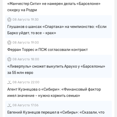
«Манчестер Сити» не намерен делать «Барселоне»
скидку на Родри
08 Августа
19:30
Глушаков о шансах «Спартака» на чемпионство: «Если
Барко уйдет, то все – крах»
08 Августа
19:00
Ферран Торрес и ПСЖ согласовали контракт
08 Августа
18:00
«Ливерпуль» сможет выкупить Араухо у «Барселоны»
за 55 млн евро
08 Августа
22:00
Агент Кузнецова о «Сибири»: «Финансовый фактор
имел значение – нужно кормить семью»
08 Августа
17:06
Евгений Кузнецов перешел в «Сибирь»: «Сказали, что