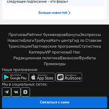
следующее подписание – это ферзь»
Больше новостей
Прогнозы
Рейтинг букмекеров
Бонусы
Экспрессы
Новости
Блоги
Трибуна
Матч центр
Гид по Ставкам
Трансляции
Партнерские программы
Статистика
Капперы
VIP прогнозы
О Нас
Редакционная политика
Вакансии
Фрибеты
Промокоды
Наше приложение:
Мы в социальных сетях:
Связаться с нами