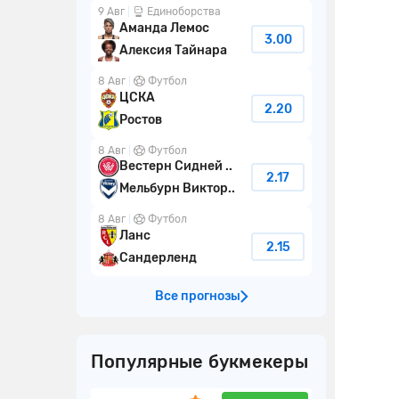
9 Авг
Единоборства
Аманда Лемос
3.00
Алексия Тайнара
8 Авг
Футбол
ЦСКА
2.20
Ростов
8 Авг
Футбол
Вестерн Сидней ..
2.17
Мельбурн Виктор..
8 Авг
Футбол
Ланс
2.15
Сандерленд
Все прогнозы
Популярные букмекеры