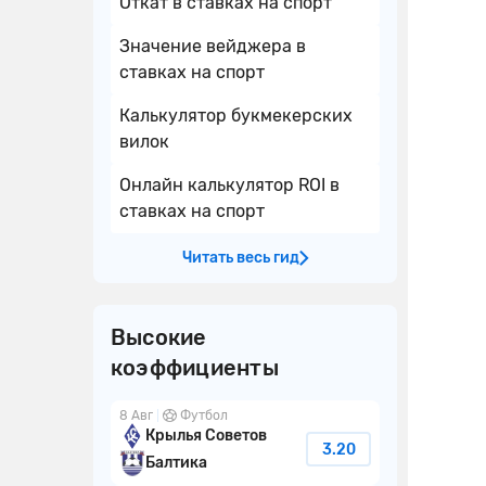
Откат в ставках на спорт
Значение вейджера в
ставках на спорт
Калькулятор букмекерских
вилок
Онлайн калькулятор ROI в
ставках на спорт
Читать весь гид
Высокие
коэффициенты
8 Авг
Футбол
Крылья Советов
3.20
Балтика