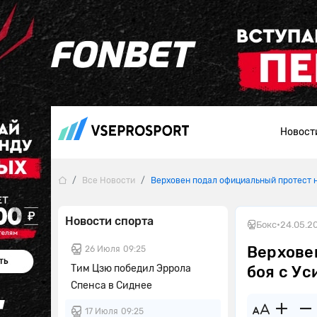
Новост
Все Новости
Верховен подал официальный протест н
Новости спорта
Бокс
•
24.05.2
Верхове
26 Июля
09:25
Тим Цзю победил Эррола
боя с Ус
Спенса в Сиднее
17 Июля
09:25