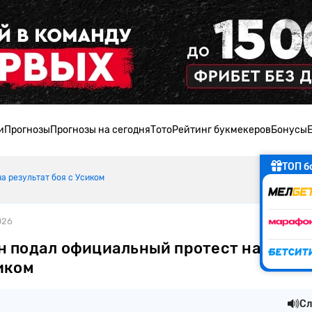
и
Прогнозы
Прогнозы на сегодня
Тото
Рейтинг букмекеров
Бонусы
ТОП б
а результат боя с Усиком
026
н подал официальный протест на резул
иком
Сл