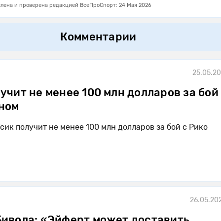
лена и проверена редакцией ВсеПроСпорт: 24 Мая 2026
Комментарии
25.05.20
учит не менее 100 млн долларов за бой
ном
сик получит не менее 100 млн долларов за бой с Рико
26.05.202
Бивола: «Эйферт может доставить