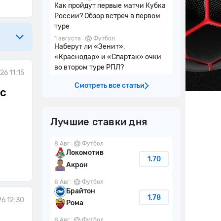
Как пройдут первые матчи Кубка
России? Обзор встреч в первом
туре
1 августа
Футбол
Наберут ли «Зенит»,
«Краснодар» и «Спартак» очки
во втором туре РПЛ?
26 11:15
Смотреть все статьи
 с
Лучшие ставки дня
8 Авг
Футбол
Локомотив
1.70
Акрон
8 Авг
Футбол
Брайтон
1.78
6 12:30
Рома
8 Авг
Футбол