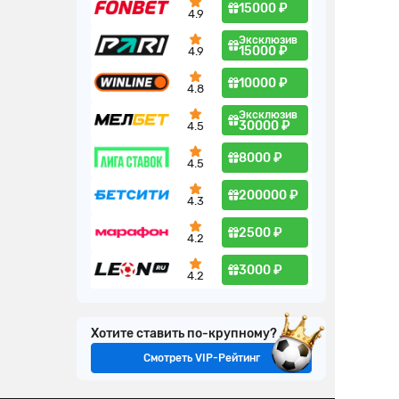
15000 ₽
4.9
Эксклюзив
15000 ₽
4.9
10000 ₽
4.8
Эксклюзив
30000 ₽
4.5
8000 ₽
4.5
200000 ₽
4.3
2500 ₽
4.2
3000 ₽
4.2
Хотите ставить по-крупному?
Смотреть VIP-Рейтинг