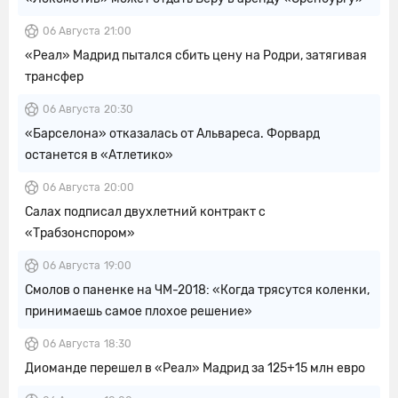
06 Августа
21:00
«Реал» Мадрид пытался сбить цену на Родри, затягивая
трансфер
06 Августа
20:30
«Барселона» отказалась от Альвареса. Форвард
останется в «Атлетико»
06 Августа
20:00
Салах подписал двухлетний контракт с
«Трабзонспором»
06 Августа
19:00
Смолов о паненке на ЧМ-2018: «Когда трясутся коленки,
принимаешь самое плохое решение»
06 Августа
18:30
Диоманде перешел в «Реал» Мадрид за 125+15 млн евро