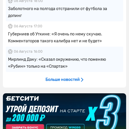
06 Августа
18:00
Заболотного на полгода отстранили от футбола за
допинг
06 Августа
17:00
Губерниев об Уткине: «Я очень по нему скучаю.
Комментаторов такого калибра нет и не будет»
06 Августа
16:00
Мирлинд Даку: «Сказал окружению, что поменяю
«Рубин» только на «Спартак»
Больше новостей