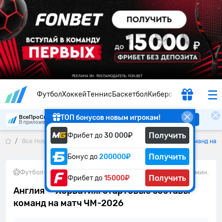
Футбол
Хоккей
Теннис
Баскетбол
Киберспорт
ТОП бонусов новым игрокам!
ВсеПроСпорт
Скачать
В приложении удобнее
Получить
Фрибет до
30 000₽
Все Новости
Англия — Хорватия: стартовые составы команд на 
Получить
Бонус до
200000₽
Футбол
•
17.06.2026
2 мин.
Получить
Фрибет до
15000₽
Англия — Хорватия: стартовые составы
команд на матч ЧМ-2026