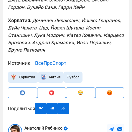
Гордон, Букайо Сака, Гарри Кейн
Хорватия:
Доминик Ливакович, Йошко Гвардиол,
Дуйе Чалета-Цар, Йосип Шутало, Йосип
Станишич, Лука Модрич, Матео Ковачич, Марцело
Брозович, Андрей Крамарич, Иван Перишич,
Бруно Петкович
Источник:
ВсеПроСпорт
Хорватия
Англия
Футбол
Поделиться
Анатолий Рябинко