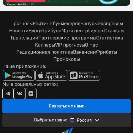
Прогнозы
Рейтинг букмекеров
Бонусы
Экспрессы
Новости
Блоги
Трибуна
Матч центр
Гид по Ставкам
Трансляции
Партнерские программы
Статистика
Капперы
VIP прогнозы
О Нас
Редакционная политика
Вакансии
Фрибеты
Промокоды
Наше приложение:
Мы в социальных сетях:
Связаться с нами
Выбрать страну:
Россия