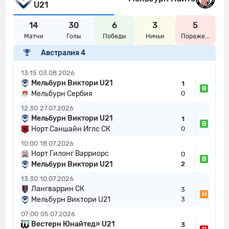
U21
14
30
6
3
5
Матчи
Голы
Победы
Ничьи
Пораже...
Австралия 4
13:15
03.08.2026
Мельбурн Виктори U21
1
В
Мельбурн Сербия
0
12:30
27.07.2026
Мельбурн Виктори U21
1
В
Норт Саншайн Иглс СК
0
10:00
18.07.2026
Норт Гилонг Варриорс
0
В
Мельбурн Виктори U21
2
13:30
10.07.2026
Лангваррин СК
3
Н
Мельбурн Виктори U21
3
07:00
05.07.2026
Вестерн Юнайтед» U21
3