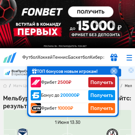
Футбол
Хоккей
Теннис
Баскетбол
Киберспорт
ТОП бонусов новым игрокам!
ВсеПроСпорт
Скачать
В приложении удобнее
Получить
Фрибет
2500₽
Матч Центр
Викторианская Премьер-лига 1 (Австралия)
Мельб
Получить
Бонус до
200000₽
Мельбурн Виктори Ю20 - Мельбурн Найтс:
результат матча и обзор игры
Получить
Фрибет
10000₽
1 Июня 13:30