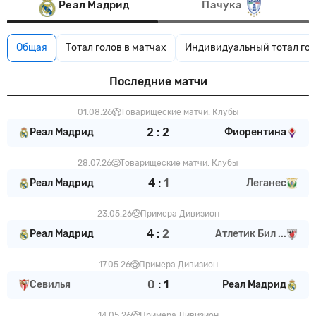
Реал Мадрид
Пачука
Общая
Тотал голов в матчах
Индивидуальный тотал гол
Последние матчи
01.08.26
Товарищеские матчи. Клубы
2
:
2
Реал Мадрид
Фиорентина
28.07.26
Товарищеские матчи. Клубы
4
:
1
Реал Мадрид
Леганес
23.05.26
Примера Дивизион
4
:
2
Реал Мадрид
Атлетик Бил ...
17.05.26
Примера Дивизион
0
:
1
Севилья
Реал Мадрид
14.05.26
Примера Дивизион