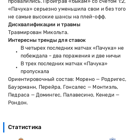
провалились. Проиграв «быкам» со счетом 1:2,
«Пачука» серьезно уменьшила свои и без того
не самые высокие шансы на плей-офф.
Дисквалификации и травмы
Травмирован Микольта.
Интересны тренды для ставок
В четырех последних матчах «Пачука» не
побеждала – два поражения и две ничьи
В трех последних матчах «Пачука»
пропускала
Ориентировочный состав: Морено — Родригес,
Бауэрманн, Перейра, Гонсалес — Монтиэль,
Педраса — Домингес, Палавесино, Кенеди —
Рондон.
Статистика