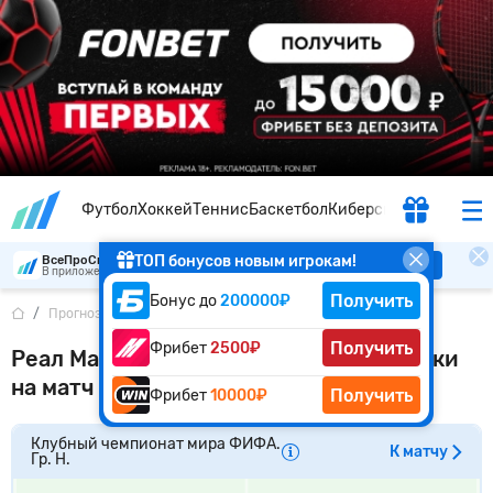
Футбол
Хоккей
Теннис
Баскетбол
Киберспорт
ТОП бонусов новым игрокам!
ВсеПроСпорт
Скачать
В приложении удобнее
Получить
Бонус до
200000₽
Прогнозы
...
Реал Мадрид - Пачука
Получить
Фрибет
2500₽
Реал Мадрид — Пачука: прогноз и ставки
на матч клубного чемпионата мира
Получить
Фрибет
10000₽
Клубный чемпионат мира ФИФА.
К матчу
Гр. H.