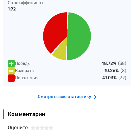
Ср. коэффициент
1.92
Победы
48.72%
(38)
Возвраты
10.26%
(8)
Поражения
41.03%
(32)
Смотреть всю статистику
Комментарии
Оцените