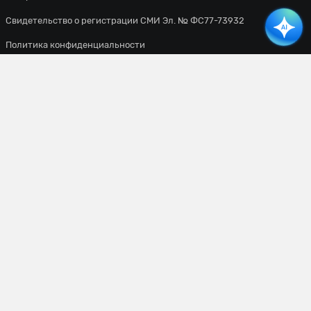
Свидетельство о регистрации СМИ Эл. № ФС77-73932
Политика конфиденциальности
Пользовательское соглашение
Все материалы сайта доступны по лицензии
Creative Commons
Attribution 4.0 International
. Вы должны указать имя автора
(создателя) произведения (материала) и стороны атрибуции,
уведомление об авторских правах, название лицензии,
уведомление об оговорке и ссылку на материал, если они
предоставлены вместе с материалом.
Сетевое издание
«ВСЕПРОСПОРТ»
Основатель:
Уланов Константин Сергеевич
Главный редактор:
Мазурин Виталий Владимирович
Адрес редакции:
г. Москва, ул. Лётчика Бабушкина, д. 1, корп. 3, этаж 1, пом. VIII, комн.
7