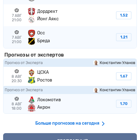
Дордрехт
1.52
7 АВГ
Йонг Аякс
21:00
Осс
1.21
7 АВГ
Бреда
21:00
Прогнозы от экспертов
Прогноз от Эксперта
Константин Уланов
ЦСКА
1.67
8 АВГ
Ростов
20:30
Прогноз от Эксперта
Константин Уланов
Локомотив
1.70
8 АВГ
Акрон
18:00
Больше прогнозов на сегодня
VIP прогноз