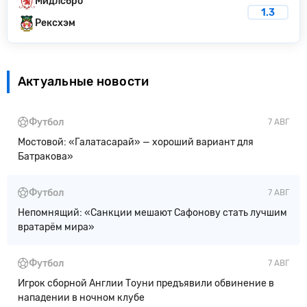
Мидлсбро
1.3
Рексхэм
Актуальные новости
Футбол
7 АВГ
Мостовой: «Галатасарай» — хороший вариант для
Батракова»
Футбол
7 АВГ
Непомнящий: «Санкции мешают Сафонову стать лучшим
вратарём мира»
Футбол
7 АВГ
Игрок сборной Англии Тоуни предъявили обвинение в
нападении в ночном клубе