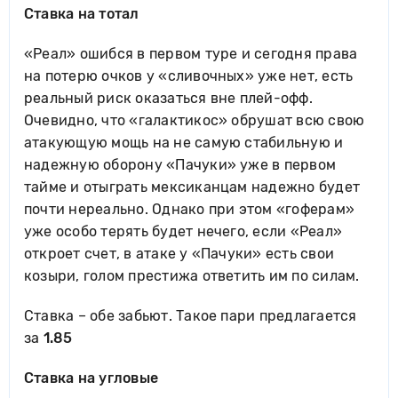
Ставка на тотал
«Реал» ошибся в первом туре и сегодня права
на потерю очков у «сливочных» уже нет, есть
реальный риск оказаться вне плей-офф.
Очевидно, что «галактикос» обрушат всю свою
атакующую мощь на не самую стабильную и
надежную оборону «Пачуки» уже в первом
тайме и отыграть мексиканцам надежно будет
почти нереально. Однако при этом «гоферам»
уже особо терять будет нечего, если «Реал»
откроет счет, в атаке у «Пачуки» есть свои
козыри, голом престижа ответить им по силам.
Ставка – обе забьют. Такое пари предлагается
за
1.85
Ставка на угловые