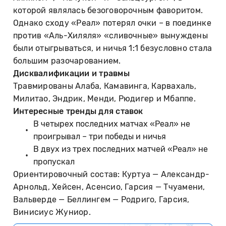
которой являлась безоговорочным фаворитом.
Однако сходу «Реал» потерял очки – в поединке
против «Аль-Хиляля» «сливочные» вынуждены
были отыгрываться, и ничья 1:1 безусловно стала
большим разочарованием.
Дисквалификации и травмы
Травмированы Алаба, Камавинга, Карвахаль,
Милитао, Эндрик, Менди, Рюдигер и Мбаппе.
Интересные тренды для ставок
В четырех последних матчах «Реал» не
проигрывал – три победы и ничья
В двух из трех последних матчей «Реал» не
пропускал
Ориентировочный состав: Куртуа — Александр-
Арнольд, Хейсен, Асенсио, Гарсия — Тчуамени,
Вальверде — Беллингем — Родриго, Гарсия,
Винисиус Жуниор.