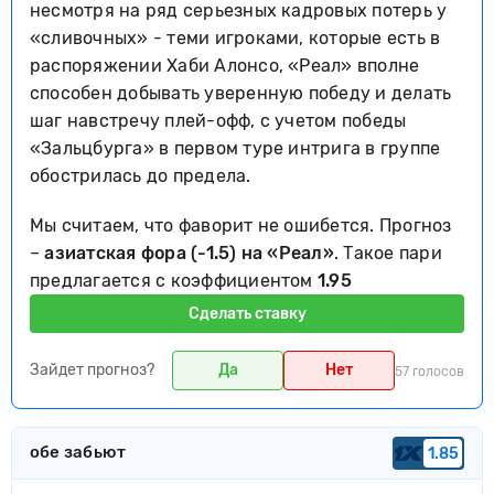
несмотря на ряд серьезных кадровых потерь у
«сливочных» - теми игроками, которые есть в
распоряжении Хаби Алонсо, «Реал» вполне
способен добывать уверенную победу и делать
шаг навстречу плей-офф, с учетом победы
«Зальцбурга» в первом туре интрига в группе
обострилась до предела.
Мы считаем, что фаворит не ошибется. Прогноз
–
азиатская фора (-1.5) на «Реал»
. Такое пари
предлагается с коэффициентом
1.95
Сделать ставку
Зайдет прогноз?
Да
Нет
57 голосов
обе забьют
1.85