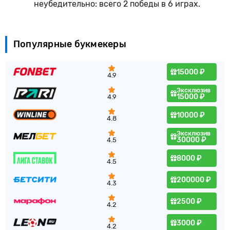
неубедительно: всего 2 победы в 6 играх.
Популярные букмекеры
15000 ₽
4.9
Эксклюзив
15000 ₽
4.9
10000 ₽
4.8
Эксклюзив
30000 ₽
4.5
8000 ₽
4.5
200000 ₽
4.3
2500 ₽
4.2
3000 ₽
4.2