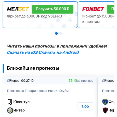
Получить 30 000 ₽
По
Фрибет до 30000₽ код VSEPRO
Фрибет до 15000₽ 
клиентам
Читать наши прогнозы в приложении удобнее!
Скачать на iOS
Скачать на Android
Ближайшие прогнозы
Через
00:27:09
78.1%
за прогноз
Через
Прогноз на Товарищеские матчи. Клубы
Прогноз 
Ювентус
Фал
1.65
Интер
Норд